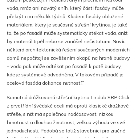
voda, mráz ani navátý sníh, který části fasády může
překrýt i na několik týdnů. Kladem fasády obložené
materiálem, který je současně střešní krytinou, je také
to, že po fasádě může systematicky stékat voda, aniž
by materiál trpěl nebo se zanášel nečistotami. Navíc
některá architektonická řešení současných moderních
domů nepočítají se zavěšením okapů na hraně budovy
– voda pak může odtékat po fasádě k patě budovy,
kde je systémově odvodněna. V takovém případě je
ocelová fasáda dokonce nutností.”
Samotná drážkovaná střešní krytina Lindab SRP Click
z prvotřídní švédské oceli má oproti klasické drážkové
střeše, s níž má společnou nadčasovost, nízkou
hmotnost a dlouhou životnost, velkou výhodu ve své
jednoduchosti. Podobá se totiž stavebnici pro zručné