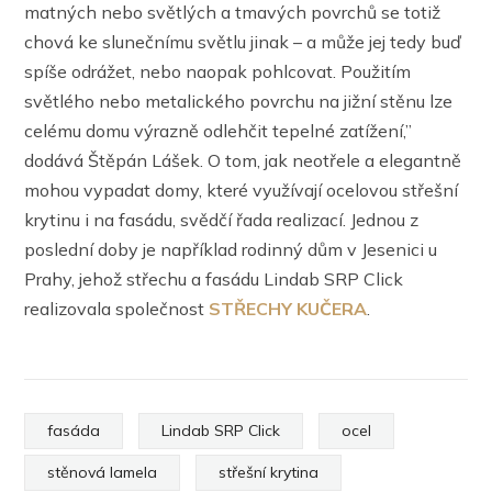
matných nebo světlých a tmavých povrchů se totiž
chová ke slunečnímu světlu jinak – a může jej tedy buď
spíše odrážet, nebo naopak pohlcovat. Použitím
světlého nebo metalického povrchu na jižní stěnu lze
celému domu výrazně odlehčit tepelné zatížení,”
dodává Štěpán Lášek. O tom, jak neotřele a elegantně
mohou vypadat domy, které využívají ocelovou střešní
krytinu i na fasádu, svědčí řada realizací. Jednou z
poslední doby je například rodinný dům v Jesenici u
Prahy, jehož střechu a fasádu Lindab SRP Click
realizovala společnost
STŘECHY KUČERA
.
fasáda
Lindab SRP Click
ocel
stěnová lamela
střešní krytina