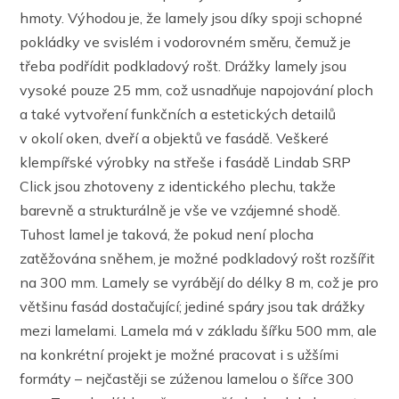
hmoty. Výhodou je, že lamely jsou díky spoji schopné
pokládky ve svislém i vodorovném směru, čemuž je
třeba podřídit podkladový rošt. Drážky lamely jsou
vysoké pouze 25 mm, což usnadňuje napojování ploch
a také vytvoření funkčních a estetických detailů
v okolí oken, dveří a objektů ve fasádě. Veškeré
klempířské výrobky na střeše i fasádě Lindab SRP
Click jsou zhotoveny z identického plechu, takže
barevně a strukturálně je vše ve vzájemné shodě.
Tuhost lamel je taková, že pokud není plocha
zatěžována sněhem, je možné podkladový rošt rozšířit
na 300 mm. Lamely se vyrábějí do délky 8 m, což je pro
většinu fasád dostačující; jediné spáry jsou tak drážky
mezi lamelami. Lamela má v základu šířku 500 mm, ale
na konkrétní projekt je možné pracovat i s užšími
formáty – nejčastěji se zúženou lamelou o šířce 300