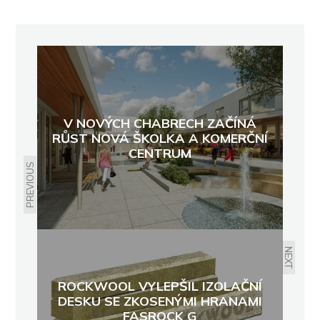
V NOVÝCH CHABRECH ZAČÍNÁ
RŮST NOVÁ ŠKOLKA A KOMERČNÍ
CENTRUM
PREVIOUS
NEXT
ROCKWOOL VYLEPŠIL IZOLAČNÍ
DESKU SE ZKOSENÝMI HRANAMI
FASROCK G