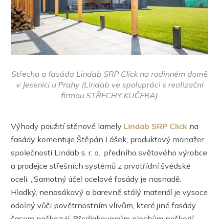
Střecha a fasáda Lindab SRP Click na rodinném domě
v Jesenici u Prahy (Lindab ve spolupráci s realizační
firmou STŘECHY KUČERA)
Výhody použití stěnové lamely
Lindab SRP Click
na
fasády komentuje Štěpán Lášek, produktový manažer
společnosti Lindab s. r. o., předního světového výrobce
a prodejce střešních systémů z prvotřídní švédské
oceli: „Samotný účel ocelové fasády je nasnadě.
Hladký, nenasákavý a barevně stálý materiál je vysoce
odolný vůči povětrnostním vlivům, které jiné fasády
časem poškozují. Předlakovaným plechům neškodí