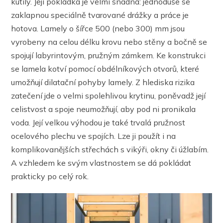
kutily. Její pokládka je velmi snadná: jednoduše se
zaklapnou speciálně tvarované drážky a práce je
hotova. Lamely o šířce 500 (nebo 300) mm jsou
vyrobeny na celou délku krovu nebo stěny a bočně se
spojují labyrintovým, pružným zámkem. Ke konstrukci
se lamela kotví pomocí obdélníkových otvorů, které
umožňují dilatační pohyby lamely. Z hlediska rizika
zatečení jde o velmi spolehlivou krytinu, poněvadž její
celistvost a spoje neumožňují, aby pod ni pronikala
voda. Její velkou výhodou je také trvalá pružnost
ocelového plechu ve spojích. Lze ji použít i na
komplikovanějších střechách s vikýři, okny či úžlabím.
A vzhledem ke svým vlastnostem se dá pokládat
prakticky po celý rok.