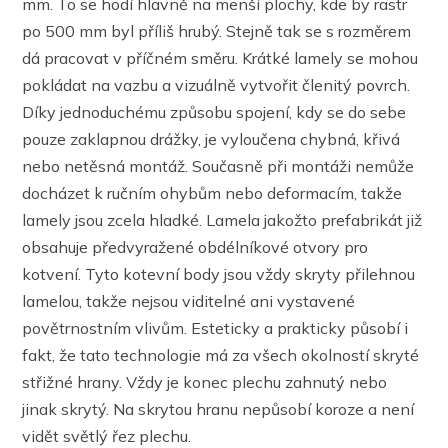
mm. To se hodí hlavně na menší plochy, kde by rastr
po 500 mm byl příliš hrubý. Stejně tak se s rozměrem
dá pracovat v příčném směru. Krátké lamely se mohou
pokládat na vazbu a vizuálně vytvořit členitý povrch.
Díky jednoduchému způsobu spojení, kdy se do sebe
pouze zaklapnou drážky, je vyloučena chybná, křivá
nebo netěsná montáž. Současně při montáži nemůže
docházet k ručním ohybům nebo deformacím, takže
lamely jsou zcela hladké. Lamela jakožto prefabrikát již
obsahuje předvyražené obdélníkové otvory pro
kotvení. Tyto kotevní body jsou vždy skryty přilehnou
lamelou, takže nejsou viditelné ani vystavené
povětrnostním vlivům. Esteticky a prakticky působí i
fakt, že tato technologie má za všech okolností skryté
střižné hrany. Vždy je konec plechu zahnutý nebo
jinak skrytý. Na skrytou hranu nepůsobí koroze a není
vidět světlý řez plechu.