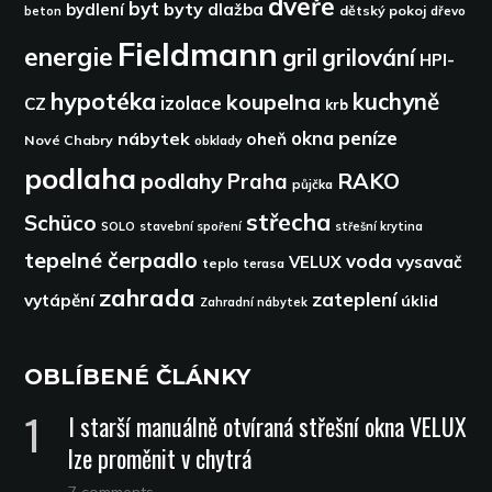
dveře
byt
byty
bydlení
dlažba
dětský pokoj
dřevo
beton
Fieldmann
energie
gril
grilování
HPI-
hypotéka
kuchyně
koupelna
izolace
CZ
krb
peníze
okna
nábytek
oheň
Nové Chabry
obklady
podlaha
podlahy
RAKO
Praha
půjčka
střecha
Schüco
SOLO
stavební spoření
střešní krytina
tepelné čerpadlo
voda
VELUX
vysavač
teplo
terasa
zahrada
zateplení
vytápění
úklid
Zahradní nábytek
OBLÍBENÉ ČLÁNKY
I starší manuálně otvíraná střešní okna VELUX
lze proměnit v chytrá
7 comments