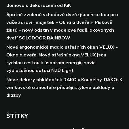
domova s dekoracemi od KiK
Špatně zvolené vchodové dveře jsou hrozbou pro
vaše zdraví i majetek » Okna a dveře »
:
Pískově
žlutá – nový odstín v modelové řadě lakovaných
dveří SOLODOOR RAINBOW
Nové ergonomické madlo střešních oken VELUX »
Okna a dveře
:
Nová střešní okna VELUX jsou
rychlou cestou k úsporám energií,
navíc
vydlážděnou dotací NZÚ Light
Nové dekory obkládaček RAKO » Koupelny
:
RAKO: K
venkovské atmosféře přispějí stylové obklady a
dlažby
ŠTÍTKY