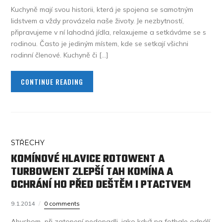
Kuchyně mají svou historii, která je spojena se samotným
lidstvem a vždy provázela naše životy. Je nezbytností,
připravujeme v ní lahodná jídla, relaxujeme a setkáváme se s
rodinou. Často je jediným místem, kde se setkají všichni
rodinní členové. Kuchyně či […]
CONTINUE READING
STŘECHY
KOMÍNOVÉ HLAVICE ROTOWENT A
TURBOWENT ZLEPŠÍ TAH KOMÍNA A
OCHRÁNÍ HO PŘED DEŠTĚM I PTACTVEM
9.1.2014
0 comments
Abychom při zatopení nedopadli, jako když na fotbale odpálí