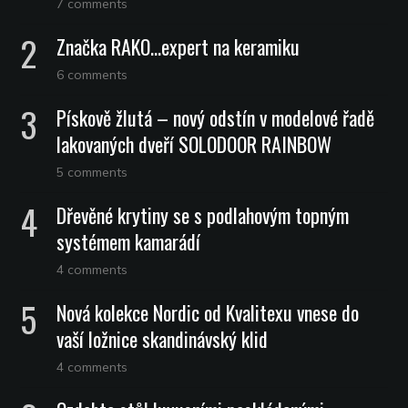
7 comments
Značka RAKO…expert na keramiku
6 comments
Pískově žlutá – nový odstín v modelové řadě
lakovaných dveří SOLODOOR RAINBOW
5 comments
Dřevěné krytiny se s podlahovým topným
systémem kamarádí
4 comments
Nová kolekce Nordic od Kvalitexu vnese do
vaší ložnice skandinávský klid
4 comments