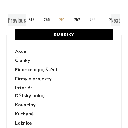
Previous
Next
1
…
249
250
251
252
253
…
259
RUBRIKY
Akce
Články
Finance a pojištění
Firmy a projekty
Interiér
Dětský pokoj
Koupelny
Kuchyně
Ložnice