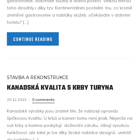
gastronomie, dokonalé služby a dobrá pověst. Velkou měrou
toho dosáhly i díky tzv. Kontinentálním postelím. Inu, co kromě
zmíněné gastronomie a nabídky služeb, očekáváte v dobrém
hotelu? […]
CONTINUE READING
STAVBA A REKONSTRUKCE
KANADSKÁ KVALITA S KRBY TURYNA
20.12.2013
0 comments
Kanadské výrobky jsou známé tím, že nabízejí opravdu
špičkovou kvalitu. U krbů a kamen tomu není jinak. Nejenže na
své krby a kamna poskytují doživotní záruku, slibují vysokou
funkčnost, ale také je lze díky široké nabídce designů umístit
do každého […]