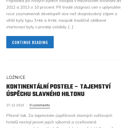
Poptávka po nových bytech stoupla v meziročním srovnání let
2012 a 2013 o 10 procent. Při trvalé stagnaci cen v uplynulém
roce zaznamenali developeři více než dvojnásobný zájem o
větší byty typu 3+kk a 4+kk, naopak tradičně oblíbené
startovací byty v prodeji oslabily. […]
CONTINUE READING
LOŽNICE
KONTINENTÁLNÍ POSTELE – TAJEMSTVÍ
ÚSPĚCHU SLAVNÉHO HILTONU
27.12.2013
0 comments
Přesně tak. Za tajemstvím úspěšnosti slavných světových
hotelů nestojí jenom jejich výborná a oceňovaná