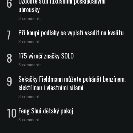
Ozdobte stůl luxusními poskládanými
ubrousky
3 comments
Při koupi podlahy se vyplatí vsadit na kvalitu
3 comments
175 výročí značky SOLO
3 comments
Sekačky Fieldmann můžete pohánět benzínem,
elektřinou i vlastními silami
3 comments
Feng Shui dětský pokoj
3 comments