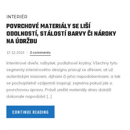
INTERIÉR
POVRCHOVÉ MATERIÁLY SE LIŠÍ
ODOLNOSTÍ, STÁLOSTÍ BARVY ČI NÁROKY
NA ÚDRŽBU
17.12.2013
0 comments
Interiérové dveře, nábytek, podlahové krytiny. Všechny tyto
segmenty interiérového designu pracují se dřevem, ať už
autentickým masivem, dýhami či jeho napodobeninami, a tak
se pochopitelně vzájemně inspirují, zejména pokud jde o
povrchovou úpravu. Právě umělé materiály dnes dokáží
dokonale napodobit […]
CONTINUE READING