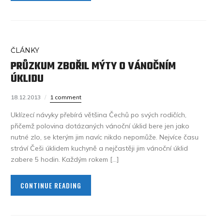
ČLÁNKY
PRŮZKUM ZBOŘIL MÝTY O VÁNOČNÍM
ÚKLIDU
18.12.2013
1 comment
Uklízecí návyky přebírá většina Čechů po svých rodičích,
přičemž polovina dotázaných vánoční úklid bere jen jako
nutné zlo, se kterým jim navíc nikdo nepomůže. Nejvíce času
stráví Češi úklidem kuchyně a nejčastěji jim vánoční úklid
zabere 5 hodin. Každým rokem […]
CONTINUE READING