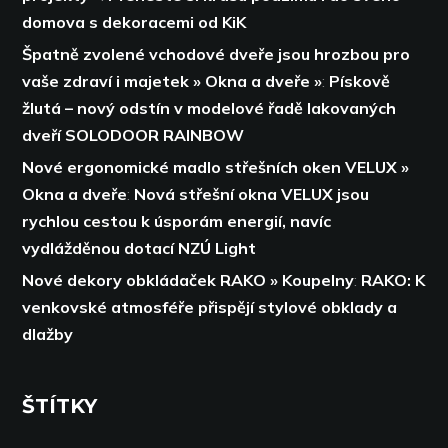
domova s dekoracemi od KiK
Špatně zvolené vchodové dveře jsou hrozbou pro
vaše zdraví i majetek » Okna a dveře »
:
Pískově
žlutá – nový odstín v modelové řadě lakovaných
dveří SOLODOOR RAINBOW
Nové ergonomické madlo střešních oken VELUX »
Okna a dveře
:
Nová střešní okna VELUX jsou
rychlou cestou k úsporám energií,
navíc
vydlážděnou dotací NZÚ Light
Nové dekory obkládaček RAKO » Koupelny
:
RAKO: K
venkovské atmosféře přispějí stylové obklady a
dlažby
ŠTÍTKY