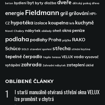
dveře
byt
byty
bydlení
dlažba
dětský pokoj
dřevo
beton
Fieldmann
energie
gril
grilování
HPI-
hypotéka
kuchyně
koupelna
izolace
CZ
krb
peníze
okna
nábytek
oheň
Nové Chabry
obklady
podlaha
podlahy
RAKO
Praha
půjčka
střecha
Schüco
SOLO
stavební spoření
střešní krytina
tepelné čerpadlo
voda
VELUX
vysavač
teplo
terasa
zahrada
zateplení
vytápění
úklid
Zahradní nábytek
OBLÍBENÉ ČLÁNKY
I starší manuálně otvíraná střešní okna VELUX
lze proměnit v chytrá