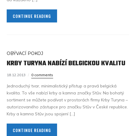
CONTINUE READING
OBÝVACÍ POKOJ
KRBY TURYNA NABÍZÍ BELGICKOU KVALITU
18.12.2013
0 comments
Jednoduchý tvar, minimalistický přístup a pravá belgická
kvalita. To vše nabízí krby a kamna značky Stûv. Na bohatý
sortiment se můžete podívat v prostorách firmy Krby Turyna –
autorizovaného zástupce pro značku Stûv v České republice.
Krby a kamna Stûv jsou spojení […]
CONTINUE READING