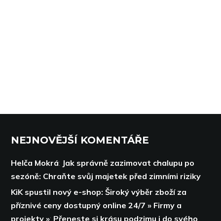
NEJNOVĚJŠÍ KOMENTÁŘE
Helča Mokrá
:
Jak správně zazimovat chalupu po
sezóně: Chraňte svůj majetek před zimními riziky
KiK spustil nový e-shop: Široký výběr zboží za
příznivé ceny dostupný online 24/7 » Firmy a
projekty »
:
Přeneste si krásu podzimu i do svého