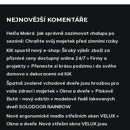
NEJNOVĚJŠÍ KOMENTÁŘE
Helča Mokrá
:
Jak správně zazimovat chalupu po
sezóně: Chraňte svůj majetek před zimními riziky
KiK spustil nový e-shop: Široký výběr zboží za
příznivé ceny dostupný online 24/7 » Firmy a
projekty »
:
Přeneste si krásu podzimu i do svého
domova s dekoracemi od KiK
Špatně zvolené vchodové dveře jsou hrozbou pro
vaše zdraví i majetek » Okna a dveře »
:
Pískově
žlutá – nový odstín v modelové řadě lakovaných
dveří SOLODOOR RAINBOW
Nové ergonomické madlo střešních oken VELUX »
Okna a dveře
:
Nová střešní okna VELUX jsou