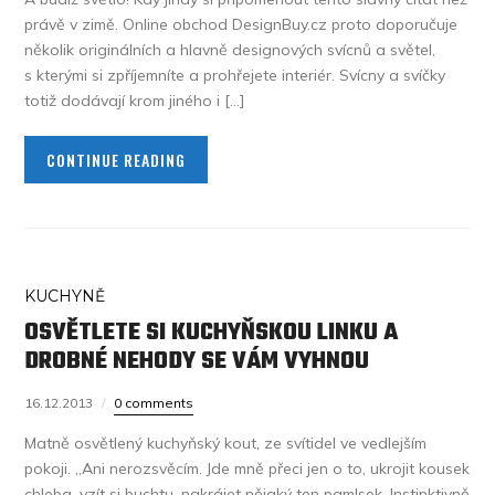
právě v zimě. Online obchod DesignBuy.cz proto doporučuje
několik originálních a hlavně designových svícnů a světel,
s kterými si zpříjemníte a prohřejete interiér. Svícny a svíčky
totiž dodávají krom jiného i […]
CONTINUE READING
KUCHYNĚ
OSVĚTLETE SI KUCHYŇSKOU LINKU A
DROBNÉ NEHODY SE VÁM VYHNOU
16.12.2013
0 comments
Matně osvětlený kuchyňský kout, ze svítidel ve vedlejším
pokoji. „Ani nerozsvěcím. Jde mně přeci jen o to, ukrojit kousek
chleba, vzít si buchtu, nakrájet nějaký ten pamlsek. Instinktivně