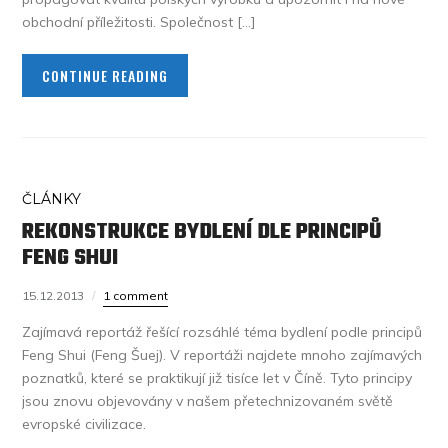
obchodní příležitosti. Společnost […]
CONTINUE READING
ČLÁNKY
REKONSTRUKCE BYDLENÍ DLE PRINCIPŮ
FENG SHUI
15.12.2013
1 comment
Zajímavá reportáž řešící rozsáhlé téma bydlení podle principů
Feng Shui (Feng Šuej). V reportáži najdete mnoho zajímavých
poznatků, které se praktikují již tisíce let v Číně. Tyto principy
jsou znovu objevovány v našem přetechnizovaném světě
evropské civilizace.