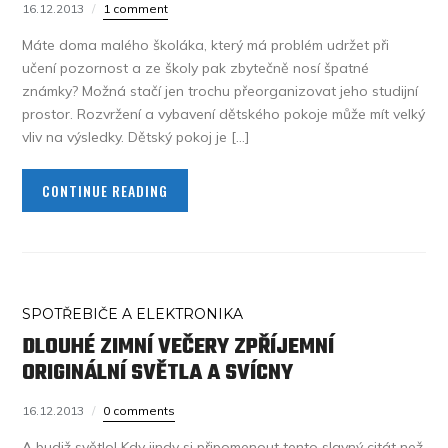
16.12.2013
1 comment
Máte doma malého školáka, který má problém udržet při
učení pozornost a ze školy pak zbytečně nosí špatné
známky? Možná stačí jen trochu přeorganizovat jeho studijní
prostor. Rozvržení a vybavení dětského pokoje může mít velký
vliv na výsledky. Dětský pokoj je […]
CONTINUE READING
SPOTŘEBIČE A ELEKTRONIKA
DLOUHÉ ZIMNÍ VEČERY ZPŘÍJEMNÍ
ORIGINÁLNÍ SVĚTLA A SVÍCNY
16.12.2013
0 comments
A budiž světlo! Kdy jindy si připomenout tento slavný citát než