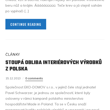
beru nůž a krájím. Áááááúúúúú. Teče krev a já stejně sahám
po vypínači […]
CONTINUE READING
ČLÁNKY
STOUPÁ OBLIBA INTERIÉROVÝCH VÝROBKŮ
Z POLSKA
15.12.2013
0 comments
Společnost EKO-DOMOV s.r.o., v jejímž čele stojí jednatel
Pavel Schwarzer, je jednou ze společností, které byly
osloveny v rámci kampaně polského ministerstva
hospodářství Made in Poland. Ta se v Česku snaží
propagovat kvalitu polských výrobků a upozornit i na nové