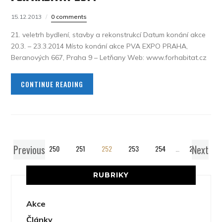
15.12.2013
0 comments
21. veletrh bydlení, stavby a rekonstrukcí Datum konání akce
20.3. – 23.3.2014 Místo konání akce PVA EXPO PRAHA,
Beranových 667, Praha 9 – Letňany Web: www.forhabitat.cz
CONTINUE READING
Previous
Next
1
…
250
251
252
253
254
…
259
RUBRIKY
Akce
Články