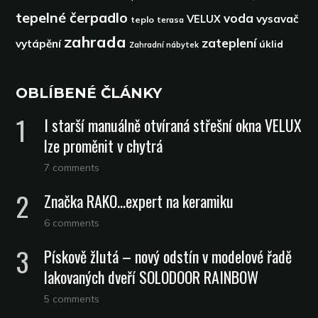
tepelné čerpadlo
voda
VELUX
vysavač
teplo
terasa
zahrada
zateplení
vytápění
úklid
Zahradní nábytek
OBLÍBENÉ ČLÁNKY
I starší manuálně otvíraná střešní okna VELUX
lze proměnit v chytrá
7 comments
Značka RAKO…expert na keramiku
6 comments
Pískově žlutá – nový odstín v modelové řadě
lakovaných dveří SOLODOOR RAINBOW
5 comments