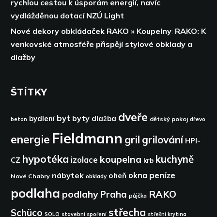
rychlou cestou k úsporám energií,
navíc
vydlážděnou dotací NZÚ Light
Nové dekory obkládaček RAKO » Koupelny
:
RAKO: K
venkovské atmosféře přispějí stylové obklady a
dlažby
ŠTÍTKY
dveře
byt
byty
bydlení
dlažba
dětský pokoj
dřevo
beton
Fieldmann
energie
gril
grilování
HPI-
hypotéka
kuchyně
koupelna
izolace
CZ
krb
peníze
okna
nábytek
oheň
Nové Chabry
obklady
podlaha
podlahy
RAKO
Praha
půjčka
střecha
Schüco
SOLO
stavební spoření
střešní krytina