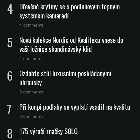
Dřevěné krytiny se s podlahovým topným
systémem kamarádí
4 comments
Nová kolekce Nordic od Kvalitexu vnese do
vaší ložnice skandinávský klid
4 comments
Ozdobte stůl luxusními poskládanými
ubrousky
3 comments
Při koupi podlahy se vyplatí vsadit na kvalitu
3 comments
175 výročí značky SOLO