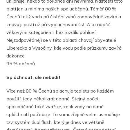
uklidňuje, někdo to dokonce ani nevnímá. Naštěstí toto
platí jen u minima našich spoluobčanů. Téměř 80 %
Čechů totiž vodu při čistění zubů zodpovědně zavírá a
znovu ji pustí až při vyplachování úst. A to napříč
věkovými kategoriemi, bez rozdílu pohlaví.
Nejzodpovědněji se v této oblasti chovají obyvatelé
Liberecka a Vysočiny, kde vodu podle průzkumu zavírá
dokonce
95 % občanů.
Spláchnout, ale nebudit
Více než 80 % Čechů splachuje toaletu po každém
použití, tedy několikrát denně. Stejný počet
spoluobčanů také zvažuje, kolik vody na dané
spláchnutí potřebuje. To samozřejmě velmi usnadňuje
tzv. systém dual flush, který je dnes ve většině