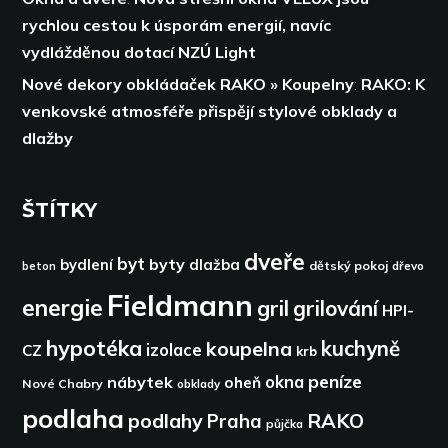
rychlou cestou k úsporám energií,
navíc
vydlážděnou dotací NZÚ Light
Nové dekory obkládaček RAKO » Koupelny
:
RAKO: K
venkovské atmosféře přispějí stylové obklady a
dlažby
ŠTÍTKY
dveře
byt
byty
bydlení
dlažba
dětský pokoj
dřevo
beton
Fieldmann
energie
gril
grilování
HPI-
hypotéka
kuchyně
koupelna
izolace
CZ
krb
peníze
okna
nábytek
oheň
Nové Chabry
obklady
podlaha
podlahy
RAKO
Praha
půjčka