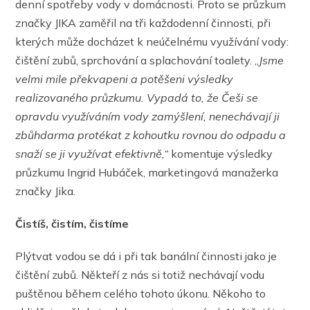
denní spotřeby vody v domácnosti. Proto se průzkum
značky JIKA zaměřil na tři každodenní činnosti, při
kterých může docházet k neúčelnému využívání vody:
čištění zubů, sprchování a splachování toalety. „
Jsme
velmi mile překvapeni a potěšeni výsledky
realizovaného průzkumu. Vypadá to, že Češi se
opravdu využíváním vody zamýšlení, nenechávají ji
zbůhdarma protékat z kohoutku rovnou do odpadu a
snaží se ji využívat efektivně,“
komentuje výsledky
průzkumu Ingrid Hubáček, marketingová manažerka
značky Jika.
Čistíš, čistím, čistíme
Plýtvat vodou se dá i při tak banální činnosti jako je
čištění zubů. Někteří z nás si totiž nechávají vodu
puštěnou během celého tohoto úkonu. Někoho to