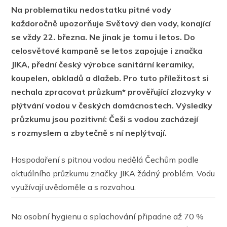
Na problematiku nedostatku pitné vody
každoročně upozorňuje Světový den vody, konající
se vždy 22. března. Ne jinak je tomu i letos. Do
celosvětové kampaně se letos zapojuje i značka
JIKA, přední český výrobce sanitární keramiky,
koupelen, obkladů a dlažeb. Pro tuto příležitost si
nechala zpracovat průzkum
*
prověřující zlozvyky v
plýtvání vodou v českých domácnostech. Výsledky
průzkumu jsou pozitivní: Češi s vodou zacházejí
s rozmyslem a zbytečně s ní neplýtvají.
Hospodaření s pitnou vodou nedělá Čechům podle
aktuálního průzkumu značky JIKA žádný problém. Vodu
využívají uvědoměle a s rozvahou.
Na osobní hygienu a splachování připadne až 70 %