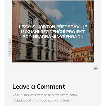
LEXXUS NORTON PŘEDSTAVUJE
LUXUSNÍ REZIDENČNÍ PROJEKT
POD HRADBAMI VYŠEHRADU
PREVIOUS
SVĚTLO A STÍN V KOUPELNĚ
NEXT
Leave a Comment
Vaše e-mailová adresa nebude zveřejněna.
Vyžadované informace jsou označeny
*