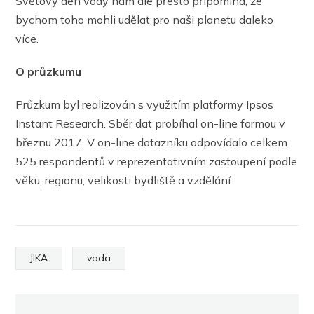
Světový den vody nám ale přesto připomíná, že
bychom toho mohli udělat pro naši planetu daleko
více.
O průzkumu
Průzkum byl realizován s využitím platformy Ipsos
Instant Research. Sběr dat probíhal on-line formou v
březnu 2017. V on-line dotazníku odpovídalo celkem
525 respondentů v reprezentativním zastoupení podle
věku, regionu, velikosti bydliště a vzdělání.
JIKA
voda