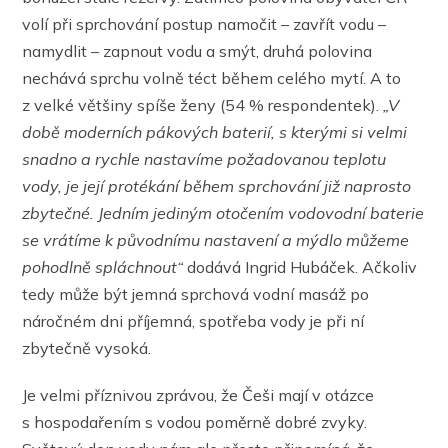
volí při sprchování postup namočit – zavřít vodu –
namydlit – zapnout vodu a smýt, druhá polovina
nechává sprchu volně téct během celého mytí. A to
z velké většiny spíše ženy (54 % respondentek).
„V
době moderních pákových baterií, s kterými si velmi
snadno a rychle nastavíme požadovanou teplotu
vody, je její protékání během sprchování již naprosto
zbytečné. Jedním jediným otočením vodovodní baterie
se vrátíme k původnímu nastavení a mýdlo můžeme
pohodlně spláchnout“
dodává Ingrid Hubáček. Ačkoliv
tedy může být jemná sprchová vodní masáž po
náročném dni příjemná, spotřeba vody je při ní
zbytečně vysoká.
Je velmi příznivou zprávou, že Češi mají v otázce
s hospodařením s vodou poměrně dobré zvyky.