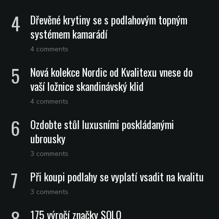
Dřevěné krytiny se s podlahovým topným
systémem kamarádí
4 comments
Nová kolekce Nordic od Kvalitexu vnese do
vaší ložnice skandinávský klid
4 comments
Ozdobte stůl luxusními poskládanými
ubrousky
3 comments
Při koupi podlahy se vyplatí vsadit na kvalitu
3 comments
175 výročí značky SOLO