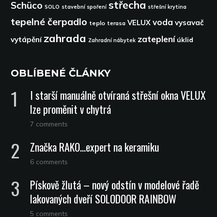
střecha
Schüco
SOLO
stavební spoření
střešní krytina
tepelné čerpadlo
voda
VELUX
vysavač
teplo
terasa
zahrada
zateplení
vytápění
úklid
Zahradní nábytek
OBLÍBENÉ ČLÁNKY
I starší manuálně otvíraná střešní okna VELUX
lze proměnit v chytrá
7 comments
Značka RAKO…expert na keramiku
6 comments
Pískově žlutá – nový odstín v modelové řadě
lakovaných dveří SOLODOOR RAINBOW
5 comments