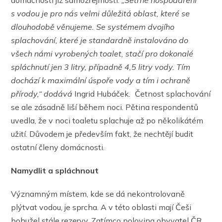
domácností již samozřejmostí.
„Šetrné hospodaření
s vodou je pro nás velmi důležitá oblast, které se
dlouhodobě věnujeme. Se systémem dvojího
splachování, které je standardně instalováno do
všech námi vyrobených toalet, stačí pro dokonalé
spláchnutí jen 3 litry, případně 4,5 litry vody. Tím
dochází
k maximální úspoře vody a tím i ochraně
přírody,“ dodává
Ingrid Hubáček
.
Četnost splachování
se ale zásadně liší během noci. Pětina respondentů
uvedla, že v noci toaletu splachuje až po několikátém
užití. Důvodem je především fakt, že nechtějí budit
ostatní členy domácnosti.
Namydlit a spláchnout
Významným místem, kde se dá nekontrolovaně
plýtvat vodou, je sprcha. A v této oblasti mají Češi
bohužel stále rezervy. Zatímco polovina obyvatel ČR