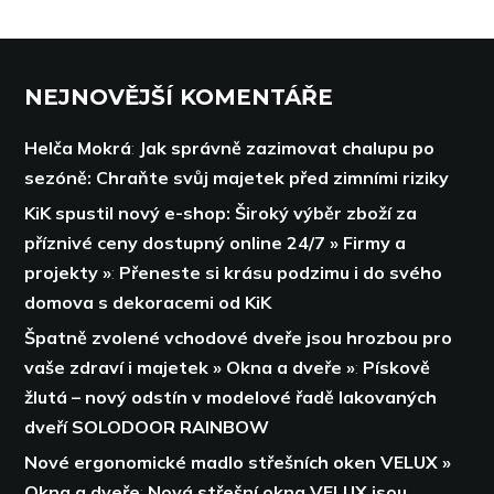
NEJNOVĚJŠÍ KOMENTÁŘE
Helča Mokrá
:
Jak správně zazimovat chalupu po
sezóně: Chraňte svůj majetek před zimními riziky
KiK spustil nový e-shop: Široký výběr zboží za
příznivé ceny dostupný online 24/7 » Firmy a
projekty »
:
Přeneste si krásu podzimu i do svého
domova s dekoracemi od KiK
Špatně zvolené vchodové dveře jsou hrozbou pro
vaše zdraví i majetek » Okna a dveře »
:
Pískově
žlutá – nový odstín v modelové řadě lakovaných
dveří SOLODOOR RAINBOW
Nové ergonomické madlo střešních oken VELUX »
Okna a dveře
:
Nová střešní okna VELUX jsou