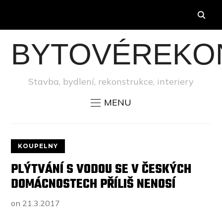
BYTOVÉREKO
Stavba, bydlení, rekonstrukce, interiery
MENU
KOUPELNY
PLÝTVÁNÍ S VODOU SE V ČESKÝCH
DOMÁCNOSTECH PŘÍLIŠ NENOSÍ
on
21.3.2017