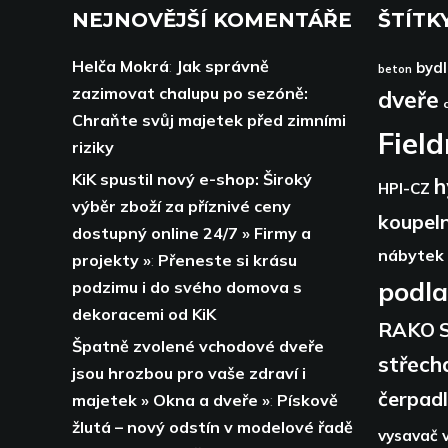
NEJNOVĚJŠÍ KOMENTÁŘE
ŠTÍTK
Helča Mokrá
:
Jak správně
bydl
beton
zazimovat chalupu po sezóně:
dveře
Chraňte svůj majetek před zimními
Fiel
riziky
KiK spustil nový e-shop: Široký
h
HPI-CZ
výběr zboží za příznivé ceny
koupel
dostupný online 24/7 » Firmy a
nábytek
projekty »
:
Přeneste si krásu
podl
podzimu i do svého domova s
dekoracemi od KiK
RAKO
Špatně zvolené vchodové dveře
střech
jsou hrozbou pro vaše zdraví i
čerpad
majetek » Okna a dveře »
:
Pískově
žlutá – nový odstín v modelové řadě
vysavač