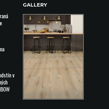
GALLERY
íraná
e
na
odstín v
ných
INBOW