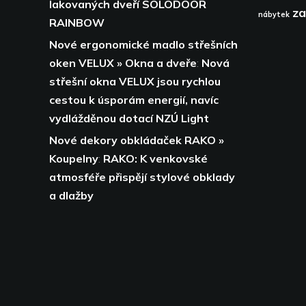
lakovaných dveří SOLODOOR
za
nábytek
RAINBOW
Nové ergonomické madlo střešních
oken VELUX » Okna a dveře
:
Nová
střešní okna VELUX jsou rychlou
cestou k úsporám energií,
navíc
vydlážděnou dotací NZÚ Light
Nové dekory obkládaček RAKO »
Koupelny
:
RAKO: K venkovské
atmosféře přispějí stylové obklady
a dlažby