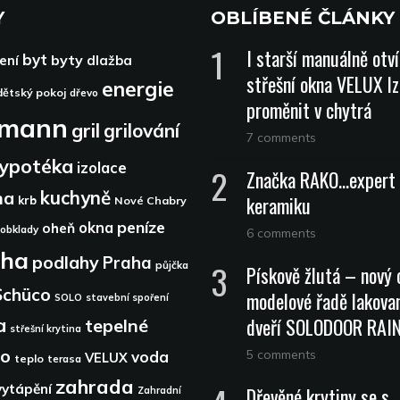
Y
OBLÍBENÉ ČLÁNKY
I starší manuálně otv
byt
byty
ení
dlažba
střešní okna VELUX lz
energie
dětský pokoj
dřevo
proměnit v chytrá
dmann
gril
grilování
7 comments
ypotéka
izolace
Značka RAKO…expert 
kuchyně
na
keramiku
krb
Nové Chabry
peníze
okna
oheň
obklady
6 comments
aha
podlahy
Praha
půjčka
Pískově žlutá – nový 
Schüco
modelové řadě lakova
SOLO
stavební spoření
dveří SOLODOOR RA
a
tepelné
střešní krytina
lo
5 comments
voda
VELUX
teplo
terasa
zahrada
vytápění
Dřevěné krytiny se s
Zahradní