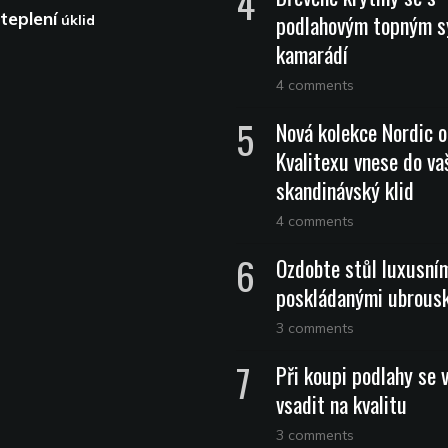
teplení
podlahovým topným 
úklid
kamarádí
4 comments
Nová kolekce Nordic 
Kvalitexu vnese do vaš
skandinávský klid
4 comments
Ozdobte stůl luxusní
poskládanými ubrous
3 comments
Při koupi podlahy se 
vsadit na kvalitu
3 comments