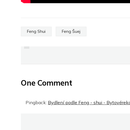
PREVIOUS
Feng Shui
Feng Šuej
FOR GARDEN 2014
One Comment
Pingback:
Bydlení podle Feng - shui - Bytovérek