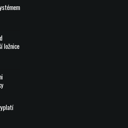
systémem
od
í ložnice
mi
ky
vyplatí