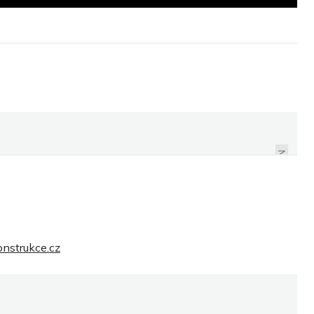
STOUPÁ OBLIBA
INTERIÉROVÝCH
VÝROBKŮ Z POLSKA
NEXT
onstrukce.cz