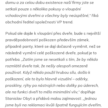
domu a za celou dobu existence naší firmy jste se
setkali pouze s několika pokusy o vloupání
vchodovými dveřmi a všechny byly neúspěšné,“
říká
obchodní ředitel společnosti VP trend.
Pokud ale dojde k vloupání přes dveře, bude s největší
pravděpodobností poškozen především zámek,
případně panty, které se dají dočasně vyměnit, než se
následně vymění celé poškozené dveře, pokud je to
potřeba.
„Zatím jsme se nesetkali s tím, že by někdo
rozmlátil dveře tak, že nešly alespoň omezeně
používat. Když někdo použil hrubou sílu, došlo k
poškození, ale to bylo hlavně vizuální – oděrky,
praskliny, rýhy po nástrojích nebo dolíky po úderech,
ale na funkci dveří to mělo minimální vliv,“
doplňuje
Stanislav Obyt a přidává malou zajímavost:
„Jednou
jsme byli na reklamaci kvůli špatně fungujícím dveřím,