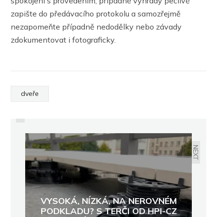
spokojeni s provedením, případné výhrady pečlivě
zapište do předávacího protokolu a samozřejmě
nezapomeňte případně nedodělky nebo závady
zdokumentovat i fotograficky.
PREVIOUS
dveře
O STAVEBNÍ MATERIÁL BUDE
VELKÝ ZÁJEM. POPTÁVKA PO
CIHLÁCH SE ZVYŠUJE
NEXT
VYSOKÁ, NÍZKÁ, NA NEROVNÉM
PODKLADU? S TERČI OD HPI-CZ