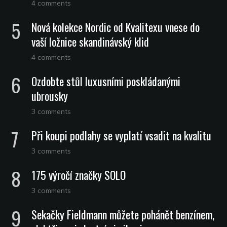
4 comments
Nová kolekce Nordic od Kvalitexu vnese do
vaší ložnice skandinávský klid
4 comments
Ozdobte stůl luxusními poskládanými
ubrousky
3 comments
Při koupi podlahy se vyplatí vsadit na kvalitu
3 comments
175 výročí značky SOLO
3 comments
Sekačky Fieldmann můžete pohánět benzínem,