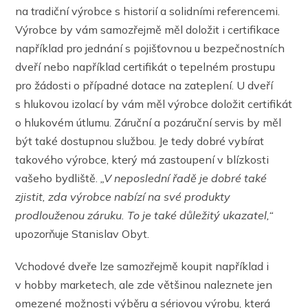
na tradiční výrobce s historií a solidními referencemi.
Výrobce by vám samozřejmě měl doložit i certifikace
například pro jednání s pojišťovnou u bezpečnostních
dveří nebo například certifikát o tepelném prostupu
pro žádosti o případné dotace na zateplení. U dveří
s hlukovou izolací by vám měl výrobce doložit certifikát
o hlukovém útlumu. Záruční a pozáruční servis by měl
být také dostupnou službou. Je tedy dobré vybírat
takového výrobce, který má zastoupení v blízkosti
vašeho bydliště.
„V neposlední řadě je dobré také
zjistit, zda výrobce nabízí na své produkty
prodlouženou záruku. To je také důležitý ukazatel,“
upozorňuje Stanislav Obyt.
Vchodové dveře lze samozřejmě koupit například i
v hobby marketech, ale zde většinou naleznete jen
omezené možnosti výběru a sériovou výrobu, která