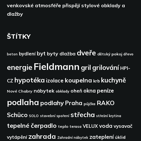
venkovské atmosféře přispějí stylové obklady a
dlažby
ŠTÍTKY
dveře
byt
byty
bydlení
dlažba
dětský pokoj
dřevo
beton
Fieldmann
energie
gril
grilování
HPI-
hypotéka
kuchyně
koupelna
izolace
CZ
krb
peníze
okna
nábytek
oheň
Nové Chabry
obklady
podlaha
podlahy
RAKO
Praha
půjčka
střecha
Schüco
SOLO
stavební spoření
střešní krytina
tepelné čerpadlo
voda
VELUX
vysavač
teplo
terasa
zahrada
zateplení
vytápění
úklid
Zahradní nábytek