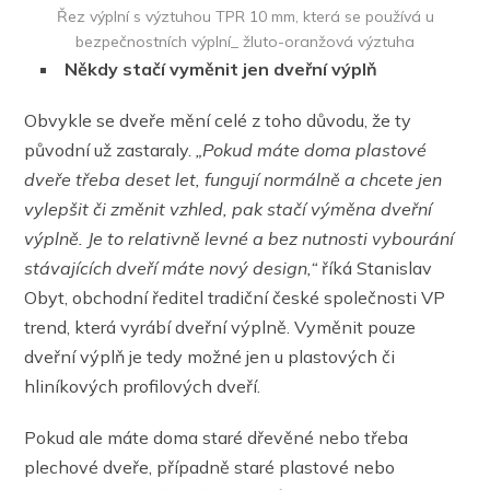
Řez výplní s výztuhou TPR 10 mm, která se používá u
bezpečnostních výplní_ žluto-oranžová výztuha
Někdy stačí vyměnit jen dveřní výplň
Obvykle se dveře mění celé z toho důvodu, že ty
původní už zastaraly.
„Pokud máte doma plastové
dveře třeba deset let, fungují normálně a chcete jen
vylepšit či změnit vzhled, pak stačí výměna dveřní
výplně. Je to relativně levné a bez
nutnosti vybourání
stávajících dveří
máte nový design,“
říká Stanislav
Obyt, obchodní ředitel tradiční české společnosti VP
trend, která vyrábí dveřní výplně. Vyměnit pouze
dveřní výplň je tedy možné jen u plastových či
hliníkových profilových dveří.
Pokud ale máte doma staré dřevěné nebo třeba
plechové dveře, případně staré plastové nebo