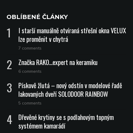
OBLÍBENÉ ČLÁNKY
I starší manuálně otvíraná střešní okna VELUX
lze proměnit v chytrá
7 comments
Značka RAKO…expert na keramiku
6 comments
Pískově žlutá – nový odstín v modelové řadě
lakovaných dveří SOLODOOR RAINBOW
5 comments
Dřevěné krytiny se s podlahovým topným
systémem kamarádí