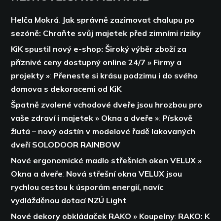
Helča Mokrá
:
Jak správně zazimovat chalupu po
sezóně: Chraňte svůj majetek před zimními riziky
KiK spustil nový e-shop: Široký výběr zboží za
příznivé ceny dostupný online 24/7 » Firmy a
projekty »
:
Přeneste si krásu podzimu i do svého
domova s dekoracemi od KiK
Špatně zvolené vchodové dveře jsou hrozbou pro
vaše zdraví i majetek » Okna a dveře »
:
Pískově
žlutá – nový odstín v modelové řadě lakovaných
dveří SOLODOOR RAINBOW
Nové ergonomické madlo střešních oken VELUX »
Okna a dveře
:
Nová střešní okna VELUX jsou
rychlou cestou k úsporám energií,
navíc
vydlážděnou dotací NZÚ Light
Nové dekory obkládaček RAKO » Koupelny
:
RAKO: K