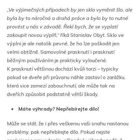
„Ve výjimečných případech by jen sklo vyměnit šlo,
ale
byla by to náročná
a drahá práce a bylo by to nutné
provést u nás v závodě. Řekl bych, že se vyplatí
zakoupit novou výplň,“
říká Stanislav Obyt. Sklo ve
výplni je ale natolik pevné, že ho lze poškodit jen
velmi obtížně. Samovolné prasknutí i prasknutí
běžným používáním je prakticky vyloučené.
K prasknutí většinou dochází kvůli torzi – typicky
pokud se dveře při průvanu náhle zastaví o zarážku,
která sice zamezí zabouchnutí, ale může tak na
dveřích způsobit podstatně větší škody.
Máte výhrady? Nepřebírejte dílo!
Může se stát, že i přes veškerou vaši snahu nastanou
problémy, pak nepřebírejte dílo. Pokud nejste