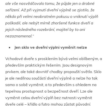
ale vše nasvědčovalo tomu, že půjde jen o drobné
seřízení. Až při vyjmutí dveřní výplně se
zjistilo, že
někdo při velmi neobratném pokusu o vniknutí výplň
poškodil, ale nebýt mírně zhoršené funkce dveří a
jejich následného rozebrání, majitel by to ani
nezaznamenal.“
Jen sklo ve dveřní výplni vyměnit nelze
Vchodové dveře s prosklením bývá velmi oblíbeným, a
především praktickým řešením. Jsou designovým
prvkem, ale také dovnitř chodby propouští světlo. Sklo
je ale nedílnou součástí dveřní výplně a nelze ho tak
samo o sobě vyměnit, a to především s ohledem na
tepelnou prostupnost a bezpečnost dveří. Lze ale
vyměnit celou dveřní výplň bez nutnosti vyměnit
dveře celé – křídlo a futro mohou zůstat původní.