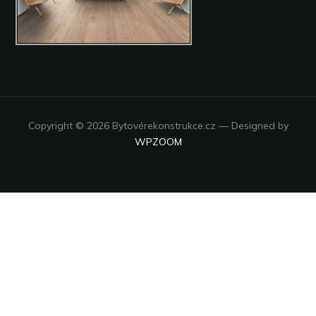
Copyright © 2026 Bytovérekonstrukce.cz
— Designed by
WPZOOM