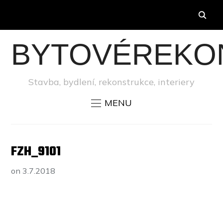
BYTOVÉREKO
Stavba, bydlení, rekonstrukce, interiery
MENU
FZH_9101
on
3.7.2018