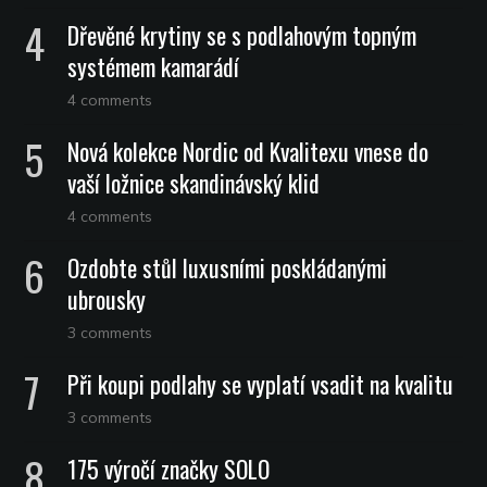
Dřevěné krytiny se s podlahovým topným
systémem kamarádí
4 comments
Nová kolekce Nordic od Kvalitexu vnese do
vaší ložnice skandinávský klid
4 comments
Ozdobte stůl luxusními poskládanými
ubrousky
3 comments
Při koupi podlahy se vyplatí vsadit na kvalitu
3 comments
175 výročí značky SOLO