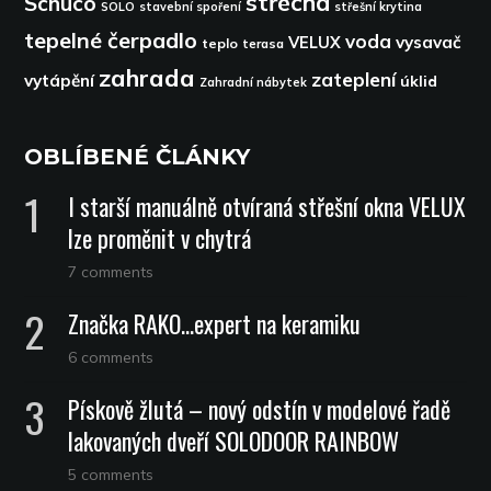
střecha
Schüco
SOLO
stavební spoření
střešní krytina
tepelné čerpadlo
voda
VELUX
vysavač
teplo
terasa
zahrada
zateplení
vytápění
úklid
Zahradní nábytek
OBLÍBENÉ ČLÁNKY
I starší manuálně otvíraná střešní okna VELUX
lze proměnit v chytrá
7 comments
Značka RAKO…expert na keramiku
6 comments
Pískově žlutá – nový odstín v modelové řadě
lakovaných dveří SOLODOOR RAINBOW
5 comments