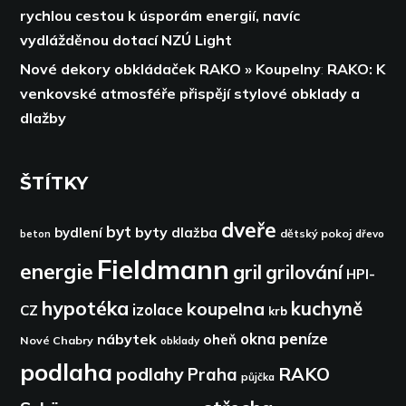
rychlou cestou k úsporám energií,
navíc
vydlážděnou dotací NZÚ Light
Nové dekory obkládaček RAKO » Koupelny
:
RAKO: K
venkovské atmosféře přispějí stylové obklady a
dlažby
ŠTÍTKY
dveře
byt
byty
bydlení
dlažba
dětský pokoj
dřevo
beton
Fieldmann
energie
gril
grilování
HPI-
hypotéka
kuchyně
koupelna
izolace
CZ
krb
peníze
okna
nábytek
oheň
Nové Chabry
obklady
podlaha
podlahy
RAKO
Praha
půjčka