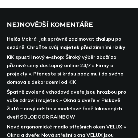
NEJNOVĚJŠÍ KOMENTÁŘE
Helča Mokrá
:
Jak správně zazimovat chalupu po
sezóně: Chraňte svůj majetek před zimními riziky
KiK spustil nový e-shop: Široký výběr zboží za
příznivé ceny dostupný online 24/7 » Firmy a
projekty »
:
Přeneste si krásu podzimu i do svého
domova s dekoracemi od KiK
Špatně zvolené vchodové dveře jsou hrozbou pro
vaše zdraví i majetek » Okna a dveře »
:
Pískově
žlutá – nový odstín v modelové řadě lakovaných
dveří SOLODOOR RAINBOW
Nové ergonomické madlo střešních oken VELUX »
Okna a dveře
:
Nová střešní okna VELUX jsou