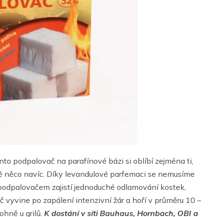
nto podpalovač na parafínové bázi si oblíbí zejména ti,
eště něco navíc. Díky levandulové parfemaci se nemusíme
podpalovačem zajistí jednoduché odlamování kostek,
 vyvine po zapálení intenzivní žár a hoří v průměru 10 –
ohně u grilů.
K dostání v síti Bauhaus, Hornbach, OBI a