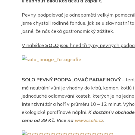
uloupnout bílou kostičku a zapálit.
Pevný podpalovač je odnepaměti velkým pomocníkem
jsme chystali rodinné fondue. Jak se u slavnostní t
jasné, že nás čeká gastronomický zážitek.
V nabídce
SOLO
jsou hned tři typy pevných podpal
SOLO PEVNÝ PODPALOVAČ PARAFINOVÝ
– tent
má neutrální vůni je vhodný do krbů, kamen, kotlů 
jednoduché odlamování kostek, kterých je na jedn
intenzivní žár a hoří v průměru 10 – 12 minut. Výhodo
ekologické parafínové náplni.
K dostání v obchode
cenu od 39 Kč. Více na
www.solo.cz
.