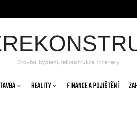
ÉREKONSTRU
Stavba, bydlení, rekonstrukce, interiery
TAVBA
REALITY
FINANCE A POJIŠTĚNÍ
ZA