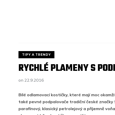
TIPY A TRENDY
RYCHLÉ PLAMENY S POD
on
22.9.2016
Bílé odlamovací kostičky, které mají moc okamž
také
pevné podpalovače tradiční české značky
parafínový, klasický petrolejový a příjemně voňav