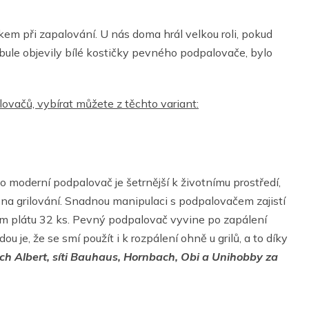
 při zapalování. U nás doma hrál velkou roli, pokud
abule objevily bílé kostičky pevného podpalovače, bylo
ovačů, vybírat můžete z těchto variant:
o moderní podpalovač je šetrnější k životnímu prostředí,
i na grilování. Snadnou manipulaci s podpalovačem zajistí
om plátu 32 ks. Pevný podpalovač vyvine po zapálení
u je, že se smí použít i k rozpálení ohně u grilů, a to díky
ch Albert, síti Bauhaus, Hornbach, Obi a Unihobby za