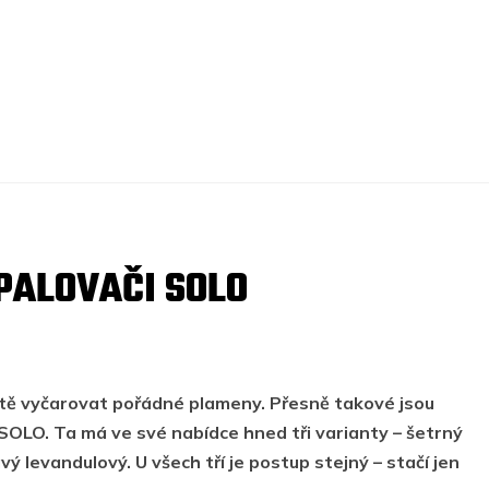
PALOVAČI SOLO
itě vyčarovat pořádné plameny. Přesně takové jsou
 SOLO
. Ta má ve své nabídce hned tři varianty – šetrný
ý levandulový. U všech tří je postup stejný – stačí jen