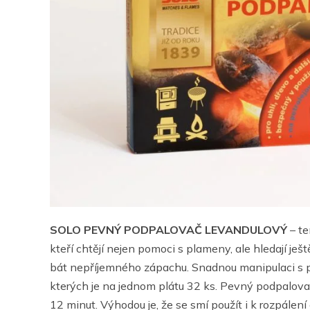
SOLO PEVNÝ PODPALOVAČ LEVANDULOVÝ
– te
kteří chtějí nejen pomoci s plameny, ale hledají j
bát nepříjemného zápachu. Snadnou manipulaci s 
kterých je na jednom plátu 32 ks. Pevný podpalovač
12 minut. Výhodou je, že se smí použít i k rozpálení 