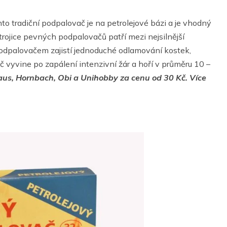
nto tradiční podpalovač je na petrolejové bázi a je vhodný
Z trojice pevných podpalovačů patří mezi nejsilnější
podpalovačem zajistí jednoduché odlamování kostek,
 vyvine po zapálení intenzivní žár a hoří v průměru 10 –
aus, Hornbach, Obi a Unihobby za cenu od 30 Kč. Více