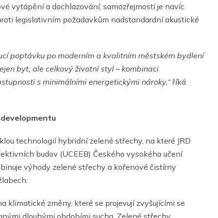
ové vytápění a dochlazování, samozřejmostí je navíc
 oproti legislativním požadavkům nadstandardní akustické
ucí poptávku po moderním a kvalitním městském bydlení
en byt, ale celkový životní styl – kombinaci
ostupnosti s minimálními energetickými nároky,“
říká
o developmentu
klou technologií hybridní zelené střechy, na které JRD
efektivních budov (UCEEB) Českého vysokého učení
binuje výhody zelené střechy a kořenové čistírny
žlabech.
 klimatické změny, které se projevují zvyšujícími se
vanými dlouhými obdobími sucha. Zelené střechy