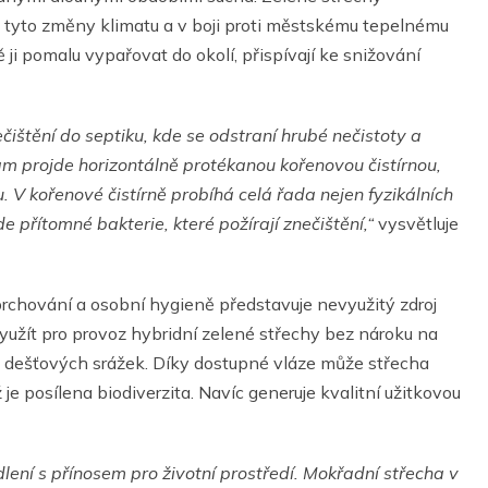
na tyto změny klimatu a v boji proti městskému tepelnému
ji pomalu vypařovat do okolí, přispívají ke snižování
štění do septiku, kde se odstraní hrubé nečistoty a
 projde horizontálně protékanou kořenovou čistírnou,
u. V kořenové čistírně probíhá celá řada nejen fyzikálních
 přítomné bakterie, které požírají znečištění,“
vysvětluje
chování a osobní hygieně představuje nevyužitý zdroj
yužít pro provoz hybridní zelené střechy bez nároku na
bez dešťových srážek. Díky dostupné vláze může střecha
je posílena biodiverzita. Navíc generuje kvalitní užitkovou
ení s přínosem pro životní prostředí. Mokřadní střecha v