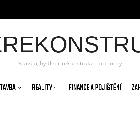
ÉREKONSTRU
Stavba, bydlení, rekonstrukce, interiery
TAVBA
REALITY
FINANCE A POJIŠTĚNÍ
ZA