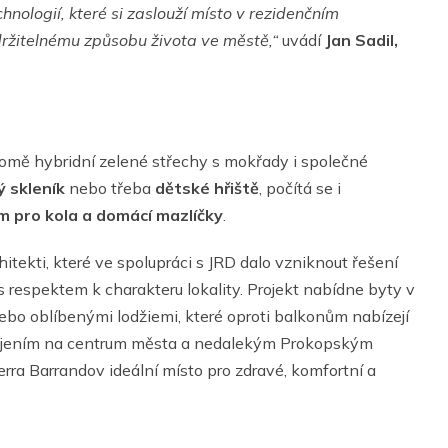
hnologií, které si zaslouží místo v rezidenčním
ržitelnému způsobu života ve městě,“
uvádí
Jan Sadil,
romě hybridní zelené střechy s mokřady i společné
 skleník
nebo třeba
dětské hřiště
, počítá se i
 pro kola a domácí mazlíčky
.
tekti, které ve spolupráci s JRD dalo vzniknout řešení
 respektem k charakteru lokality. Projekt nabídne byty v
ebo oblíbenými lodžiemi, které oproti balkonům nabízejí
apojením na centrum města a nedalekým Prokopským
ra Barrandov ideální místo pro zdravé, komfortní a