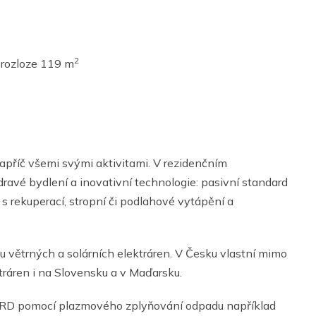
2
rozloze 119 m
napříč všemi svými aktivitami. V rezidenčním
ravé bydlení a inovativní technologie: pasivní standard
s rekuperací, stropní či podlahové vytápění a
 větrných a solárních elektráren. V Česku vlastní mimo
ektráren i na Slovensku a v Maďarsku.
 JRD pomocí plazmového zplyňování odpadu například