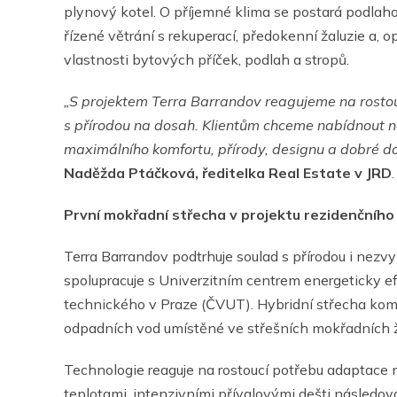
plynový kotel. O příjemné klima se postará podlah
řízené větrání s rekuperací, předokenní žaluzie a,
vlastnosti bytových příček, podlah a stropů.
„S projektem Terra Barrandov reagujeme na rosto
s přírodou na dosah. Klientům chceme nabídnout nej
maximálního komfortu, přírody, designu a dobré d
Naděžda Ptáčková, ředitelka Real Estate v JRD
.
První mokřadní střecha v projektu rezidenčníh
Terra Barrandov podtrhuje soulad s přírodou i nezvy
spolupracuje s Univerzitním centrem energeticky 
technického v Praze (ČVUT). Hybridní střecha kom
odpadních vod umístěné ve střešních mokřadních 
Technologie reaguje na rostoucí potřebu adaptace na
teplotami, intenzivními přívalovými dešti následo