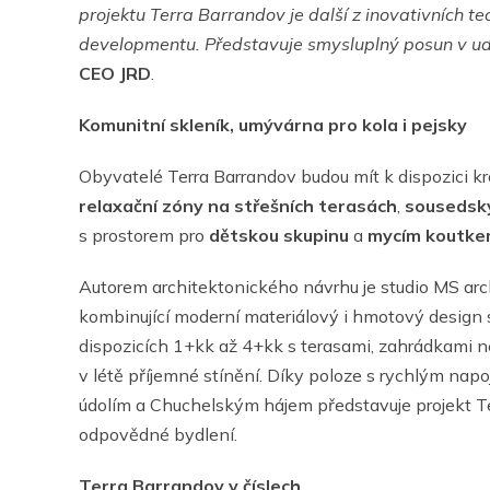
projektu Terra Barrandov je další z inovativních tec
developmentu. Představuje smysluplný posun v ud
CEO JRD
.
Komunitní skleník, umývárna pro kola i pejsky
Obyvatelé Terra Barrandov budou mít k dispozici k
relaxační zóny na střešních terasách
,
sousedský
s prostorem pro
dětskou skupinu
a
mycím koutkem
Autorem architektonického návrhu je studio MS archi
kombinující moderní materiálový i hmotový design s
dispozicích 1+kk až 4+kk s terasami, zahrádkami n
v létě příjemné stínění. Díky poloze s rychlým n
údolím a Chuchelským hájem představuje projekt Ter
odpovědné bydlení.
Terra Barrandov v číslech