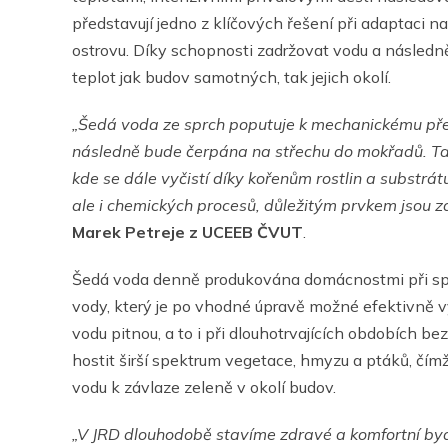
představují jedno z klíčových řešení při adaptaci 
ostrovu. Díky schopnosti zadržovat vodu a následně 
teplot jak budov samotných, tak jejich okolí.
„Šedá voda ze sprch poputuje k mechanickému přeči
následně bude čerpána na střechu do mokřadů. Tam
kde se dále vyčistí díky kořenům rostlin a substrát
ale i chemických procesů, důležitým prvkem jsou zde
Marek Petreje z UCEEB ČVUT
.
Šedá voda denně produkována domácnostmi při spr
vody, který je po vhodné úpravě možné efektivně v
vodu pitnou, a to i při dlouhotrvajících obdobích 
hostit širší spektrum vegetace, hmyzu a ptáků, čímž 
vodu k závlaze zeleně v okolí budov.
„V JRD dlouhodobě stavíme zdravé a komfortní bydl