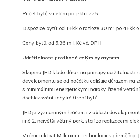
Počet bytů v celém projektu: 225
2
Dispozice bytů: od 1+kk o rozloze 30 m
po 4+kk o 
Ceny bytů: od 5,36 mil. Kč vč. DPH
Udržitelnost protkaná celým byznysem
Skupina JRD klade důraz na principy udržitelnosti 
developmentu se od počátku odlišuje důrazem na zd
s minimálními energetickými nároky, řízené větrání 
dochlazování i chytré řízení bytů.
JRD je významným hráčem i v oblasti developmentu
jiné 2. největší větrný park, stojí za realizacemi el
V rámci aktivit Millenium Technologies přeměňuje