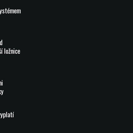
systémem
od
í ložnice
mi
ky
vyplatí