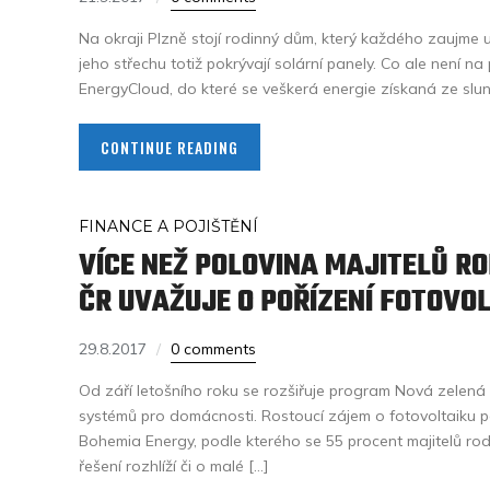
Na okraji Plzně stojí rodinný dům, který každého zaujme 
jeho střechu totiž pokrývají solární panely. Co ale není na 
EnergyCloud, do které se veškerá energie získaná ze slun
CONTINUE READING
FINANCE A POJIŠTĚNÍ
VÍCE NEŽ POLOVINA MAJITELŮ R
ČR UVAŽUJE O POŘÍZENÍ FOTOVO
29.8.2017
0 comments
Od září letošního roku se rozšiřuje program Nová zelená 
systémů pro domácnosti. Rostoucí zájem o fotovoltaiku po
Bohemia Energy, podle kterého se 55 procent majitelů 
řešení rozhlíží či o malé […]