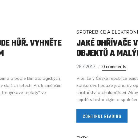
SPOTŘEBIČE A ELEKTRON
UDE HŮŘ. VYHNĚTE
JAKÉ OHŘÍVAČE V
M
OBJEKTŮ A MALÝ
26.7.2017
0 comments
axima a podle klimatologických
Víte, že v České republice exi
 v dalších letech. Proti změnám
konkurovat pouze jedna evrop
„trenýrkové teploty“ ve
chatařství a chalupářství. Akti
spjaté s historickým a společe
CONTINUE READING