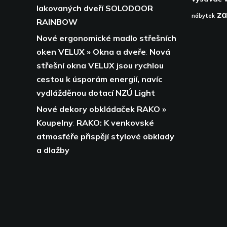
lakovaných dveří SOLODOOR
za
nábytek
RAINBOW
Nové ergonomické madlo střešních
oken VELUX » Okna a dveře
:
Nová
střešní okna VELUX jsou rychlou
cestou k úsporám energií,
navíc
vydlážděnou dotací NZÚ Light
Nové dekory obkládaček RAKO »
Koupelny
:
RAKO: K venkovské
atmosféře přispějí stylové obklady
a dlažby