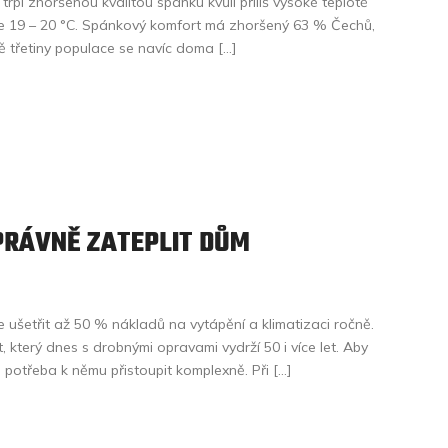
trpí zhoršenou kvalitou spánku kvůli příliš vysoké teplotě
huje 19 – 20 °C. Spánkový komfort má zhoršený 63 % Čechů,
ě třetiny populace se navíc doma […]
PRÁVNĚ ZATEPLIT DŮM
ušetřit až 50 % nákladů na vytápění a klimatizaci ročně.
který dnes s drobnými opravami vydrží 50 i více let. Aby
je potřeba k němu přistoupit komplexně. Při […]