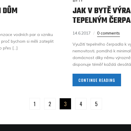
BYTY
I DŮM
JAK V BYTĚ VÝRA
TEPELNÝM ČERP
14.6.2017
0 comments
enzace vodních par a vzniku
, proč bychom si měli zateplit
Využití tepelného čerpadla k 
o přes […]
nemovitosti, pomáhá k minimal
domácnost díky němu výrazně u
disponuje téměř každá desátá n
CONTINUE READING
1
2
3
4
5