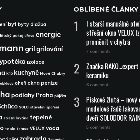
Y
OBLÍBENÉ ČLÁNKY
I starší manuálně otv
byt
byty
ení
dlažba
střešní okna VELUX lz
energie
dětský pokoj
dřevo
proměnit v chytrá
dmann
gril
grilování
7 comments
ypotéka
izolace
Značka RAKO…expert 
kuchyně
na
keramiku
krb
Nové Chabry
peníze
okna
oheň
obklady
6 comments
aha
podlahy
Praha
půjčka
Pískově žlutá – nový 
Schüco
modelové řadě lakova
SOLO
stavební spoření
dveří SOLODOOR RA
a
tepelné
střešní krytina
lo
5 comments
voda
VELUX
teplo
terasa
zahrada
vytápění
Zahradní