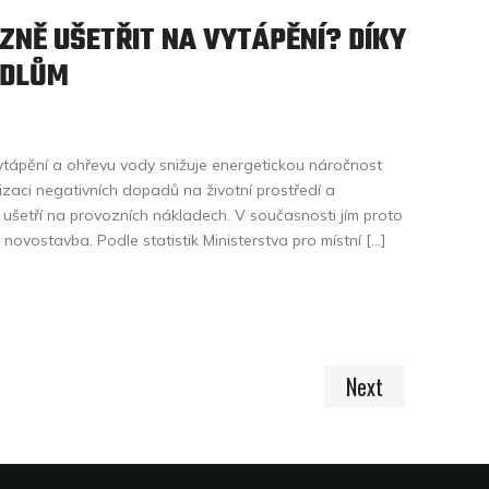
ZNĚ UŠETŘIT NA VYTÁPĚNÍ? DÍKY
ADLŮM
vytápění a ohřevu vody snižuje energetickou náročnost
izaci negativních dopadů na životní prostředí a
šetří na provozních nákladech. V současnosti jím proto
ovostavba. Podle statistik Ministerstva pro místní […]
Next