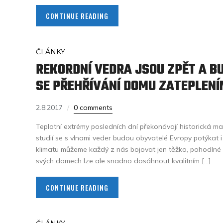
CONTINUE READING
ČLÁNKY
REKORDNÍ VEDRA JSOU ZPĚT A B
SE PŘEHŘÍVÁNÍ DOMU ZATEPLENÍ
2.8.2017
0 comments
Teplotní extrémy posledních dní překonávají historická m
studií se s vlnami veder budou obyvatelé Evropy potýkat i
klimatu můžeme každý z nás bojovat jen těžko, pohodlné 
svých domech lze ale snadno dosáhnout kvalitním […]
CONTINUE READING