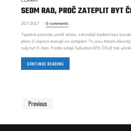
ČLÁNKY
SEDM RAD, PROČ ZATEPLIT BYT Č
20.7.2017
0 comments
Tepelná pohoda uvnitř domu, zdravější bydlení bez kond
plísní či úspora energií za vytápění. To jsou hlavní důvody
svůj byt či dům. Podle údajů Sdružení EPS ČR již tak učinil
CONTINUE READING
Previous