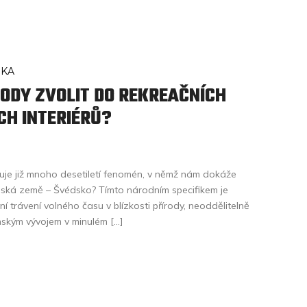
IKA
ODY ZVOLIT DO REKREAČNÍCH
CH INTERIÉRŮ?
stuje již mnoho desetiletí fenomén, v němž nám dokáže
ská země – Švédsko? Tímto národním specifikem je
vní trávení volného času v blízkosti přírody, neoddělitelně
nským vývojem v minulém […]