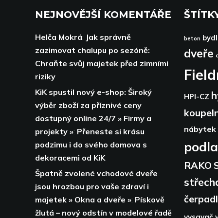
NEJNOVĚJŠÍ KOMENTÁŘE
ŠTÍTK
Helča Mokrá
:
Jak správně
bydl
beton
zazimovat chalupu po sezóně:
dveře
Chraňte svůj majetek před zimními
Fiel
riziky
KiK spustil nový e-shop: Široký
h
HPI-CZ
výběr zboží za příznivé ceny
koupel
dostupný online 24/7 » Firmy a
nábytek
projekty »
:
Přeneste si krásu
podl
podzimu i do svého domova s
dekoracemi od KiK
RAKO
Špatně zvolené vchodové dveře
střech
jsou hrozbou pro vaše zdraví i
čerpad
majetek » Okna a dveře »
:
Pískově
žlutá – nový odstín v modelové řadě
vysavač