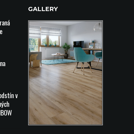
GALLERY
íraná
e
na
odstín v
ných
INBOW