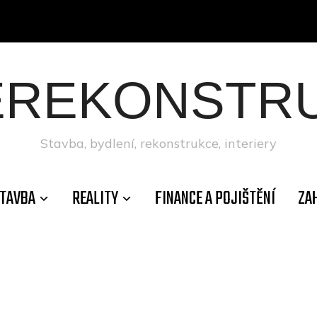
ÉREKONSTRU
Stavba, bydlení, rekonstrukce, interiery
TAVBA
REALITY
FINANCE A POJIŠTĚNÍ
ZA