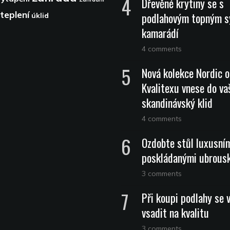
Dřevěné krytiny se s
teplení
podlahovým topným 
úklid
kamarádí
4 comments
Nová kolekce Nordic 
Kvalitexu vnese do vaš
skandinávský klid
4 comments
Ozdobte stůl luxusní
poskládanými ubrous
3 comments
Při koupi podlahy se 
vsadit na kvalitu
3 comments