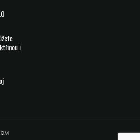
LO
ůžete
ktřinou i
oj
OOM