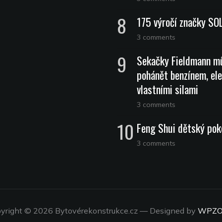
175 výročí značky SO
3 comments
Sekačky Fieldmann m
pohánět benzínem, ele
vlastními silami
3 comments
Feng Shui dětský pok
3 comments
yright © 2026 Bytovérekonstrukce.cz
— Designed by
WPZ