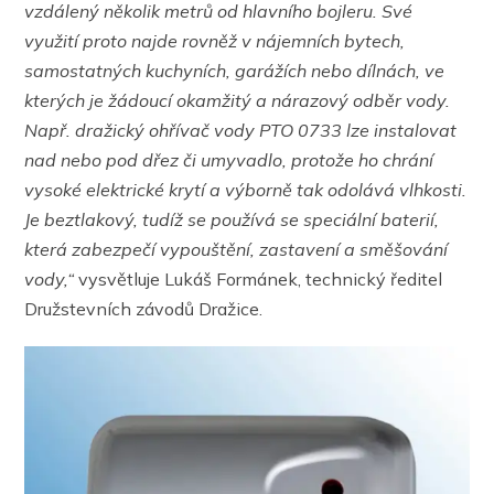
vzdálený několik metrů od hlavního bojleru. Své
využití proto najde rovněž v nájemních bytech,
samostatných kuchyních, garážích nebo dílnách, ve
kterých je žádoucí okamžitý a nárazový odběr vody.
Např. dražický ohřívač vody PTO 0733 lze instalovat
nad nebo pod dřez či umyvadlo, protože ho chrání
vysoké elektrické krytí a výborně tak odolává vlhkosti.
Je beztlakový, tudíž se používá se speciální baterií,
která zabezpečí vypouštění, zastavení a směšování
vody,“
vysvětluje Lukáš Formánek, technický ředitel
Družstevních závodů Dražice.