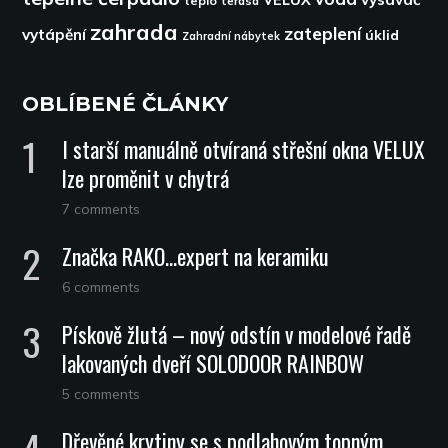
teplo
terasa
zahrada
zateplení
vytápění
úklid
Zahradní nábytek
OBLÍBENÉ ČLÁNKY
I starší manuálně otvíraná střešní okna VELUX
lze proměnit v chytrá
7 comments
Značka RAKO…expert na keramiku
6 comments
Pískově žlutá – nový odstín v modelové řadě
lakovaných dveří SOLODOOR RAINBOW
5 comments
Dřevěné krytiny se s podlahovým topným