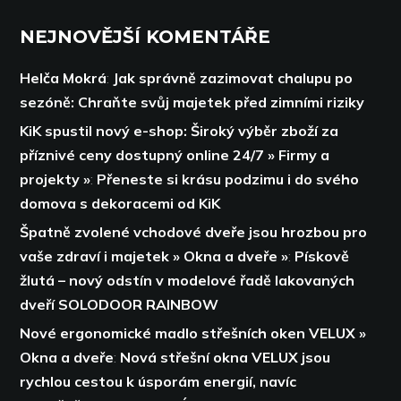
NEJNOVĚJŠÍ KOMENTÁŘE
Helča Mokrá
:
Jak správně zazimovat chalupu po
sezóně: Chraňte svůj majetek před zimními riziky
KiK spustil nový e-shop: Široký výběr zboží za
příznivé ceny dostupný online 24/7 » Firmy a
projekty »
:
Přeneste si krásu podzimu i do svého
domova s dekoracemi od KiK
Špatně zvolené vchodové dveře jsou hrozbou pro
vaše zdraví i majetek » Okna a dveře »
:
Pískově
žlutá – nový odstín v modelové řadě lakovaných
dveří SOLODOOR RAINBOW
Nové ergonomické madlo střešních oken VELUX »
Okna a dveře
:
Nová střešní okna VELUX jsou
rychlou cestou k úsporám energií,
navíc