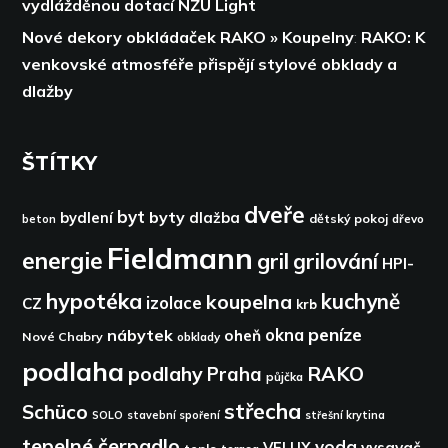
vydlážděnou dotací NZÚ Light
Nové dekory obkládaček RAKO » Koupelny
:
RAKO: K
venkovské atmosféře přispějí stylové obklady a
dlažby
ŠTÍTKY
dveře
byt
byty
bydlení
dlažba
dětský pokoj
dřevo
beton
Fieldmann
energie
gril
grilování
HPI-
hypotéka
kuchyně
koupelna
izolace
CZ
krb
peníze
okna
nábytek
oheň
Nové Chabry
obklady
podlaha
podlahy
RAKO
Praha
půjčka
střecha
Schüco
SOLO
stavební spoření
střešní krytina
tepelné čerpadlo
voda
VELUX
vysavač