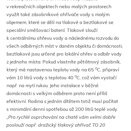
v rekreačních objektech nebo malých prostorech
využít také zásobníkové ohřívače vody s malým
objemem, které se dělí na tlakové a beztlakové se
speciální směšovací baterií. Tlakové slouží
k centrálnímu ohřevu vody a následnému rozvodu do
všech odběrných míst v daném objektu či domácnosti,
beztlakové jsou určené pro lokální ohřev a odběr vody
z jednoho místa. Pokud vlastníte pětilitrový zásobník,
0
který má nastavenou teplotu vody na 65
C, připraví
0
vám 10 litrů vody s teplotou 40
C, což vám vystačí
např. na mytí rukou. Jeho instalace v běžné
domácnosti s velkým odběrem proto není příliš
efektivní. Rodina s jedním dítětem totiž musí počítat
s minimální denní spotřebou až 200 litrů teplé vody.
„Pro rychlé osprchování na chatě vám velmi dobře
poslouží např. dražický tlakový ohřívač TO 20