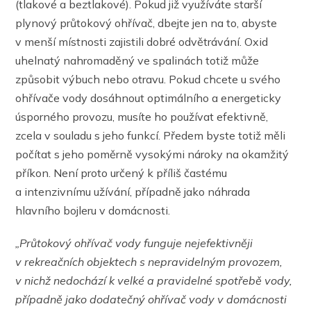
(tlakové a beztlakové). Pokud již využíváte starší
plynový průtokový ohřívač, dbejte jen na to, abyste
v menší místnosti zajistili dobré odvětrávání. Oxid
uhelnatý nahromaděný ve spalinách totiž může
způsobit výbuch nebo otravu. Pokud chcete u svého
ohřívače vody dosáhnout optimálního a energeticky
úsporného provozu, musíte ho používat efektivně,
zcela v souladu s jeho funkcí. Předem byste totiž měli
počítat s jeho poměrně vysokými nároky na okamžitý
příkon. Není proto určený k příliš častému
a intenzivnímu užívání, případně jako náhrada
hlavního bojleru v domácnosti.
„Průtokový ohřívač vody funguje nejefektivněji
v rekreačních objektech s nepravidelným provozem,
v nichž nedochází k velké a pravidelné spotřebě vody,
případně jako dodatečný ohřívač vody v domácnosti