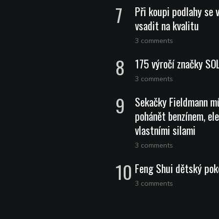
Při koupi podlahy se 
vsadit na kvalitu
3 comments
175 výročí značky SO
3 comments
Sekačky Fieldmann m
pohánět benzínem, ele
vlastními silami
3 comments
Feng Shui dětský pok
3 comments