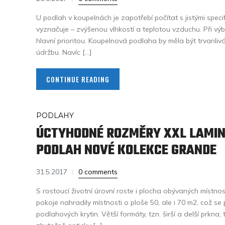
U podlah v koupelnách je zapotřebí počítat s jistými specif
vyznačuje – zvýšenou vlhkostí a teplotou vzduchu. Při výb
hlavní prioritou. Koupelnová podlaha by měla být trvanl
údržbu. Navíc […]
CONTINUE READING
PODLAHY
ÚCTYHODNÉ ROZMĚRY XXL LAMI
PODLAH NOVÉ KOLEKCE GRANDE
31.5.2017
0 comments
S rostoucí životní úrovní roste i plocha obývaných místnos
pokoje nahradily místnosti o ploše 50, ale i 70 m2, což se 
podlahových krytin. Větší formáty, tzn. širší a delší prkna, 