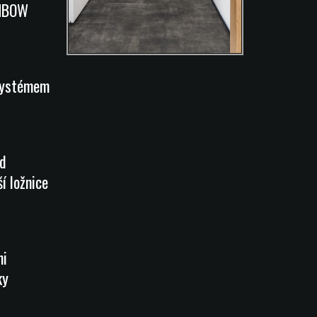
INBOW
systémem
od
í ložnice
mi
ky