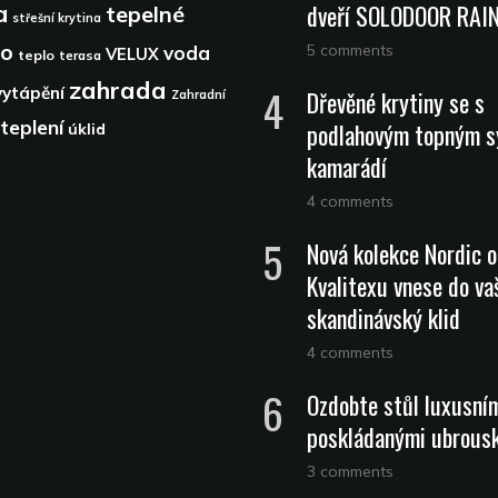
dveří SOLODOOR RA
a
tepelné
střešní krytina
lo
5 comments
voda
VELUX
teplo
terasa
zahrada
vytápění
Dřevěné krytiny se s
Zahradní
teplení
podlahovým topným 
úklid
kamarádí
4 comments
Nová kolekce Nordic 
Kvalitexu vnese do vaš
skandinávský klid
4 comments
Ozdobte stůl luxusní
poskládanými ubrous
3 comments