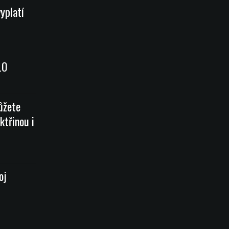
vyplatí
LO
ůžete
ktřinou i
oj