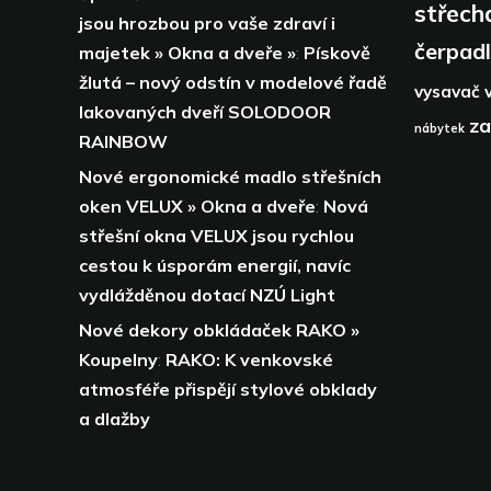
střech
jsou hrozbou pro vaše zdraví i
čerpad
majetek » Okna a dveře »
:
Pískově
žlutá – nový odstín v modelové řadě
vysavač
lakovaných dveří SOLODOOR
za
nábytek
RAINBOW
Nové ergonomické madlo střešních
oken VELUX » Okna a dveře
:
Nová
střešní okna VELUX jsou rychlou
cestou k úsporám energií,
navíc
vydlážděnou dotací NZÚ Light
Nové dekory obkládaček RAKO »
Koupelny
:
RAKO: K venkovské
atmosféře přispějí stylové obklady
a dlažby