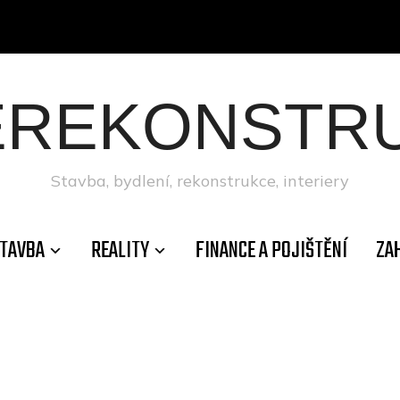
ÉREKONSTRU
Stavba, bydlení, rekonstrukce, interiery
TAVBA
REALITY
FINANCE A POJIŠTĚNÍ
ZA