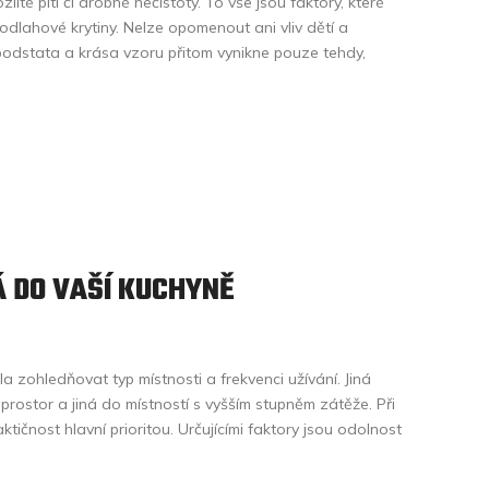
lité pití či drobné nečistoty. To vše jsou faktory, které
dlahové krytiny. Nelze opomenout ani vliv dětí a
odstata a krása vzoru přitom vynikne pouze tehdy,
 DO VAŠÍ KUCHYNĚ
a zohledňovat typ místnosti a frekvenci užívání. Jiná
rostor a jiná do místností s vyšším stupněm zátěže. Při
ktičnost hlavní prioritou. Určujícími faktory jsou odolnost