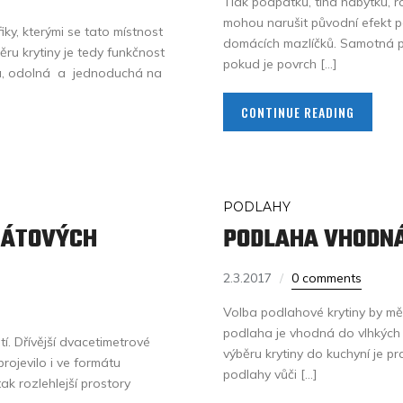
Tlak podpatků, tíha nábytku, roz
mohou narušit původní efekt po
iky, kterými se tato místnost
domácích mazlíčků. Samotná p
ěru krytiny je tedy funkčnost
pokud je povrch […]
ivá, odolná a jednoduchá na
CONTINUE READING
PODLAHY
NÁTOVÝCH
PODLAHA VHODNÁ
2.3.2017
0 comments
Volba podlahové krytiny by měl
podlaha je vhodná do vlhkých p
tí. Dřívější dvacetimetrové
výběru krytiny do kuchyní je pra
projevilo i ve formátu
podlahy vůči […]
tak rozlehlejší prostory