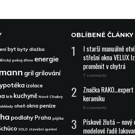
Y
OBLÍBENÉ ČLÁNKY
I starší manuálně otv
byt
byty
ení
dlažba
střešní okna VELUX lz
energie
dětský pokoj
dřevo
proměnit v chytrá
dmann
gril
grilování
7 comments
ypotéka
izolace
Značka RAKO…expert 
kuchyně
na
keramiku
krb
Nové Chabry
peníze
okna
oheň
obklady
6 comments
aha
podlahy
Praha
půjčka
Pískově žlutá – nový 
Schüco
modelové řadě lakova
SOLO
stavební spoření