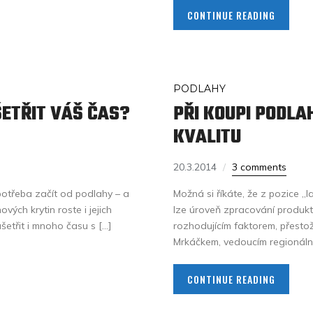
CONTINUE READING
PODLAHY
ŠETŘIT VÁŠ ČAS?
PŘI KOUPI PODLA
KVALITU
20.3.2014
3 comments
potřeba začít od podlahy – a
Možná si říkáte, že z pozice „
ých krytin roste i jejich
lze úroveň zpracování produkt
etřit i mnoho času s […]
rozhodujícím faktorem, přesto
Mrkáčkem, vedoucím regionální
CONTINUE READING