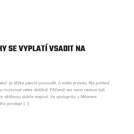
HY SE VYPLATÍ VSADIT NA
laika“ je těžké jakost posoudit, a máte pravdu. Na pohled
u rozeznat velmi obtížně. Přičemž ani cena nemusí být
že většinou dobře napoví. Ve spolupráci s Milanem
ho prodeje […]