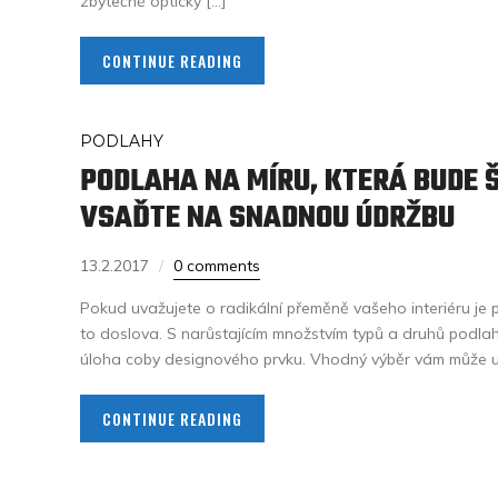
zbytečně opticky […]
CONTINUE READING
PODLAHY
PODLAHA NA MÍRU, KTERÁ BUDE 
VSAĎTE NA SNADNOU ÚDRŽBU
13.2.2017
0 comments
Pokud uvažujete o radikální přeměně vašeho interiéru je 
to doslova. S narůstajícím množstvím typů a druhů podlahov
úloha coby designového prvku. Vhodný výběr vám může uš
CONTINUE READING