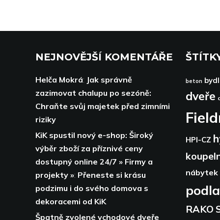
NEJNOVĚJŠÍ KOMENTÁŘE
ŠTÍTK
Helča Mokrá
:
Jak správně
bydl
beton
zazimovat chalupu po sezóně:
dveře
Chraňte svůj majetek před zimními
Fiel
riziky
KiK spustil nový e-shop: Široký
h
HPI-CZ
výběr zboží za příznivé ceny
koupel
dostupný online 24/7 » Firmy a
nábytek
projekty »
:
Přeneste si krásu
podl
podzimu i do svého domova s
dekoracemi od KiK
RAKO
Špatně zvolené vchodové dveře