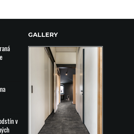
GALLERY
íraná
e
na
odstín v
ných