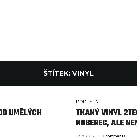
ŠTÍTEK:
VINYL
PODLAHY
 OD UMĚLÝCH
TKANÝ VINYL 2T
KOBEREC, ALE NE
14.8.2017
0 comments