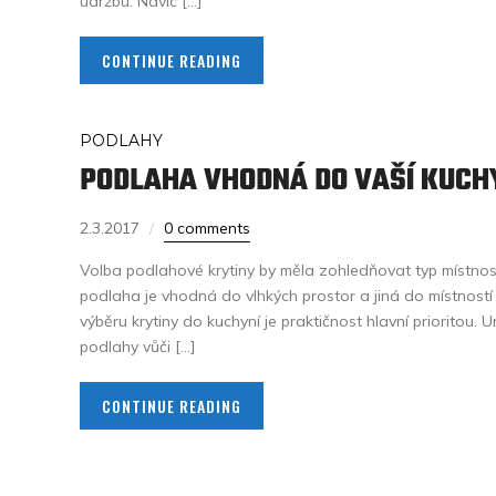
údržbu. Navíc […]
CONTINUE READING
PODLAHY
PODLAHA VHODNÁ DO VAŠÍ KUCH
2.3.2017
0 comments
Volba podlahové krytiny by měla zohledňovat typ místnosti
podlaha je vhodná do vlhkých prostor a jiná do místností
výběru krytiny do kuchyní je praktičnost hlavní prioritou. U
podlahy vůči […]
CONTINUE READING