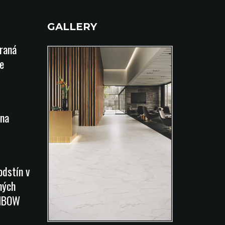
GALLERY
íraná
e
na
odstín v
ných
INBOW