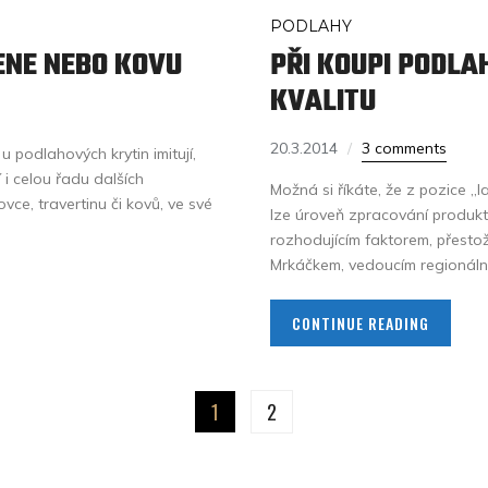
PODLAHY
ENE NEBO KOVU
PŘI KOUPI PODLA
KVALITU
20.3.2014
3 comments
u podlahových krytin imitují,
 i celou řadu dalších
Možná si říkáte, že z pozice „
vce, travertinu či kovů, ve své
lze úroveň zpracování produkt
rozhodujícím faktorem, přesto
Mrkáčkem, vedoucím regionální
CONTINUE READING
1
2