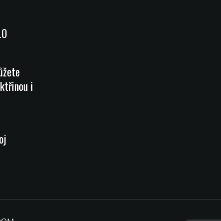
LO
ůžete
ktřinou i
oj