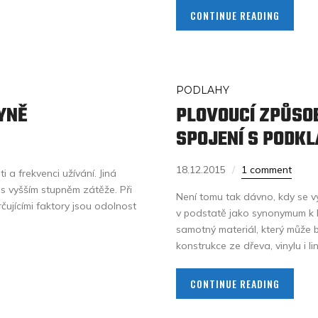
CONTINUE READING
PODLAHY
YNĚ
PLOVOUCÍ ZPŮSO
SPOJENÍ S PODK
18.12.2015
1 comment
 a frekvenci užívání. Jiná
 s vyšším stupněm zátěže. Při
Není tomu tak dávno, kdy se v
rčujícími faktory jsou odolnost
v podstatě jako synonymum k l
samotný materiál, který může b
konstrukce ze dřeva, vinylu i li
CONTINUE READING