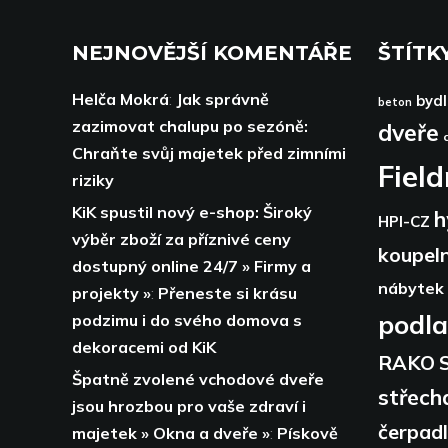
NEJNOVĚJŠÍ KOMENTÁŘE
ŠTÍTK
Helča Mokrá
:
Jak správně
bydl
beton
zazimovat chalupu po sezóně:
dveře
Chraňte svůj majetek před zimními
Fiel
riziky
KiK spustil nový e-shop: Široký
h
HPI-CZ
výběr zboží za příznivé ceny
koupel
dostupný online 24/7 » Firmy a
nábytek
projekty »
:
Přeneste si krásu
podl
podzimu i do svého domova s
dekoracemi od KiK
RAKO
Špatně zvolené vchodové dveře
střech
jsou hrozbou pro vaše zdraví i
čerpad
majetek » Okna a dveře »
:
Pískově