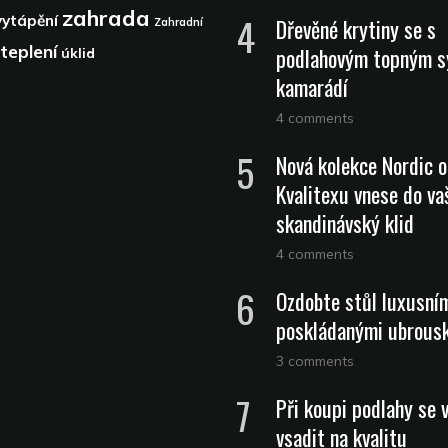
zahrada
vytápění
Dřevěné krytiny se s
Zahradní
teplení
podlahovým topným 
úklid
kamarádí
4 comments
Nová kolekce Nordic 
Kvalitexu vnese do vaš
skandinávský klid
4 comments
Ozdobte stůl luxusní
poskládanými ubrous
3 comments
Při koupi podlahy se 
vsadit na kvalitu