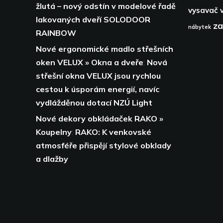
žlutá – nový odstín v modelové řadě
vysavač
lakovaných dveří SOLODOOR
za
nábytek
RAINBOW
Nové ergonomické madlo střešních
oken VELUX » Okna a dveře
:
Nová
střešní okna VELUX jsou rychlou
cestou k úsporám energií,
navíc
vydlážděnou dotací NZÚ Light
Nové dekory obkládaček RAKO »
Koupelny
:
RAKO: K venkovské
atmosféře přispějí stylové obklady
a dlažby