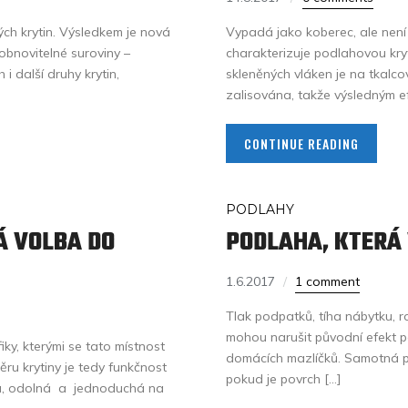
ých krytin. Výsledkem je nová
Vypadá jako koberec, ale není 
 obnovitelné suroviny –
charakterizuje podlahovou kryt
i další druhy krytin,
skleněných vláken je na tkalc
zalisována, takže výsledným ef
CONTINUE READING
PODLAHY
Á VOLBA DO
PODLAHA, KTERÁ 
1.6.2017
1 comment
Tlak podpatků, tíha nábytku, roz
mohou narušit původní efekt po
iky, kterými se tato místnost
domácích mazlíčků. Samotná p
ěru krytiny je tedy funkčnost
pokud je povrch […]
ivá, odolná a jednoduchá na