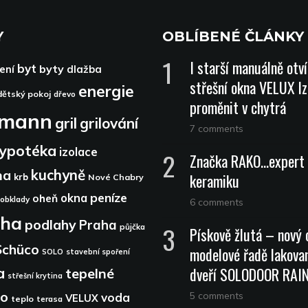
Y
OBLÍBENÉ ČLÁNKY
I starší manuálně otv
byt
byty
ení
dlažba
střešní okna VELUX lz
energie
dětský pokoj
dřevo
proměnit v chytrá
dmann
gril
grilování
7 comments
ypotéka
izolace
Značka RAKO…expert 
kuchyně
na
keramiku
krb
Nové Chabry
peníze
okna
oheň
obklady
6 comments
aha
podlahy
Praha
půjčka
Pískově žlutá – nový 
Schüco
modelové řadě lakova
SOLO
stavební spoření
dveří SOLODOOR RA
a
tepelné
střešní krytina
lo
5 comments
voda
VELUX
teplo
terasa