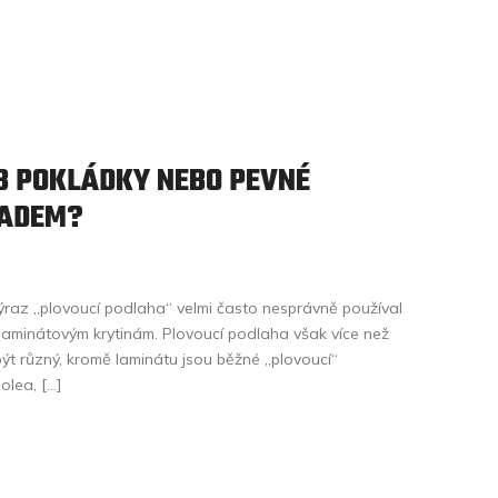
B POKLÁDKY NEBO PEVNÉ
LADEM?
ýraz „plovoucí podlaha“ velmi často nesprávně používal
aminátovým krytinám. Plovoucí podlaha však více než
ýt různý, kromě laminátu jsou běžné „plovoucí“
nolea, […]