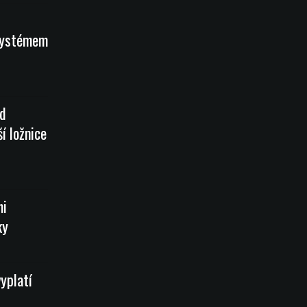
systémem
od
í ložnice
mi
ky
vyplatí