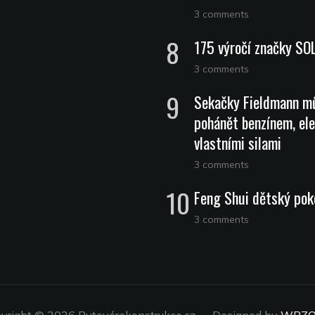
3 comments
175 výročí značky SO
3 comments
Sekačky Fieldmann m
pohánět benzínem, ele
vlastními silami
3 comments
Feng Shui dětský pok
3 comments