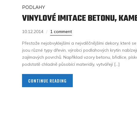
PODLAHY
VINYLOVÉ IMITACE BETONU, KAM
10.12.2014
1 comment
Přestože nejobvyklejšími a nejvděčnějšími dekory, které se 
jsou různé typy dřevin, výrobci podlahových krytin nabízejí
zajímavých povrchů. Například vzory betonu, břidlice, písko
podstatě chladně působící materiály, vytvářejí […]
CONTINUE READING