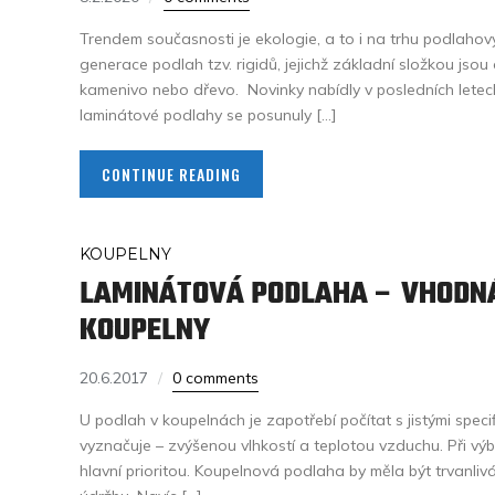
Trendem současnosti je ekologie, a to i na trhu podlahov
generace podlah tzv. rigidů, jejichž základní složkou jsou
kamenivo nebo dřevo. Novinky nabídly v posledních letech 
laminátové podlahy se posunuly […]
CONTINUE READING
KOUPELNY
LAMINÁTOVÁ PODLAHA – VHODN
KOUPELNY
20.6.2017
0 comments
U podlah v koupelnách je zapotřebí počítat s jistými specif
vyznačuje – zvýšenou vlhkostí a teplotou vzduchu. Při výb
hlavní prioritou. Koupelnová podlaha by měla být trvanl