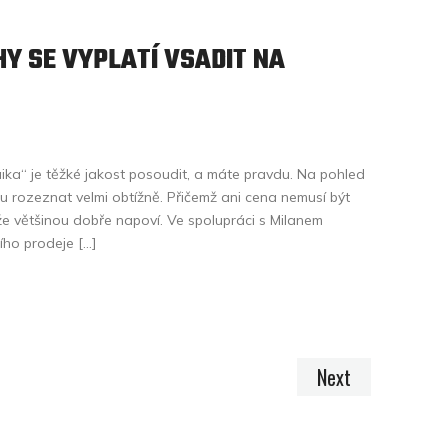
HY SE VYPLATÍ VSADIT NA
laika“ je těžké jakost posoudit, a máte pravdu. Na pohled
u rozeznat velmi obtížně. Přičemž ani cena nemusí být
že většinou dobře napoví. Ve spolupráci s Milanem
ho prodeje […]
Next