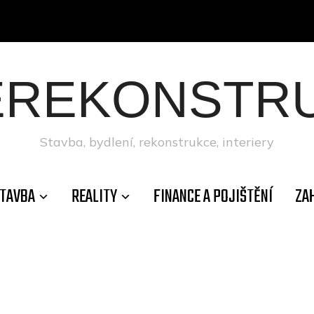
ÉREKONSTRU
Stavba, bydlení, rekonstrukce, interiery
TAVBA
REALITY
FINANCE A POJIŠTĚNÍ
ZA