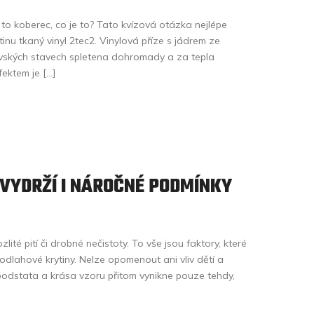
to koberec, co je to? Tato kvízová otázka nejlépe
inu tkaný vinyl 2tec2. Vinylová příze s jádrem ze
ovských stavech spletena dohromady a za tepla
ektem je […]
VYDRŽÍ I NÁROČNÉ PODMÍNKY
lité pití či drobné nečistoty. To vše jsou faktory, které
dlahové krytiny. Nelze opomenout ani vliv dětí a
odstata a krása vzoru přitom vynikne pouze tehdy,