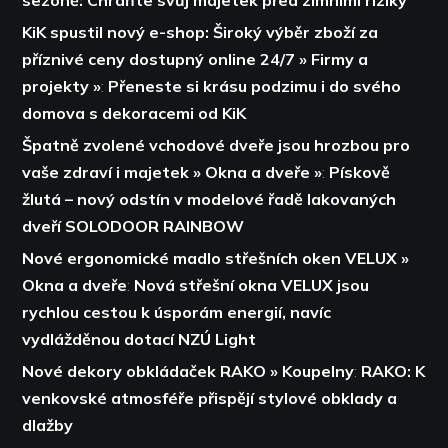
KiK spustil nový e-shop: Široký výběr zboží za
příznivé ceny dostupný online 24/7 » Firmy a
projekty »
:
Přeneste si krásu podzimu i do svého
domova s dekoracemi od KiK
Špatně zvolené vchodové dveře jsou hrozbou pro
vaše zdraví i majetek » Okna a dveře »
:
Pískově
žlutá – nový odstín v modelové řadě lakovaných
dveří SOLODOOR RAINBOW
Nové ergonomické madlo střešních oken VELUX »
Okna a dveře
:
Nová střešní okna VELUX jsou
rychlou cestou k úsporám energií,
navíc
vydlážděnou dotací NZÚ Light
Nové dekory obkládaček RAKO » Koupelny
:
RAKO: K
venkovské atmosféře přispějí stylové obklady a
dlažby