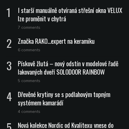
I starší manuálně otvíraná střešní okna VELUX
lze proměnit v chytrá
7 comments
Značka RAKO…expert na keramiku
6 comments
Pískově žlutá – nový odstín v modelové řadě
lakovaných dveří SOLODOOR RAINBOW
5 comments
Dřevěné krytiny se s podlahovým topným
systémem kamarádí
4 comments
Nová kolekce Nordic od Kvalitexu vnese do