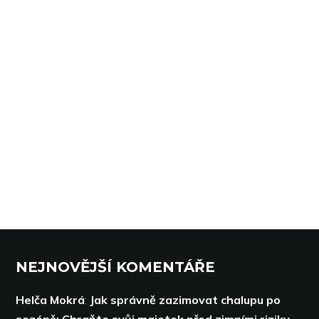
NEJNOVĚJŠÍ KOMENTÁŘE
Helča Mokrá
:
Jak správně zazimovat chalupu po
sezóně: Chraňte svůj majetek před zimními riziky