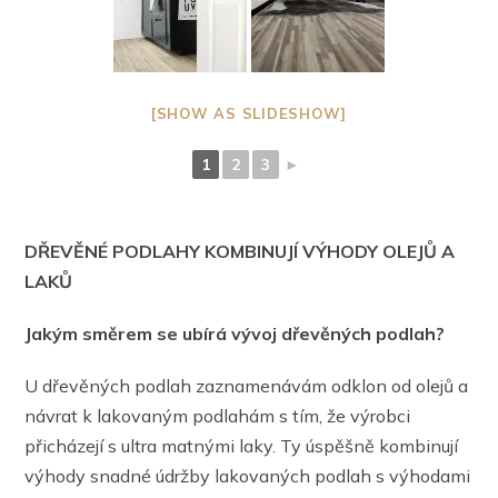
[SHOW AS SLIDESHOW]
1
2
3
►
DŘEVĚNÉ PODLAHY KOMBINUJÍ VÝHODY OLEJŮ A
LAKŮ
Jakým směrem se ubírá vývoj dřevěných podlah?
U dřevěných podlah zaznamenávám odklon od olejů a
návrat k lakovaným podlahám s tím, že výrobci
přicházejí s ultra matnými laky. Ty úspěšně kombinují
výhody snadné údržby lakovaných podlah s výhodami