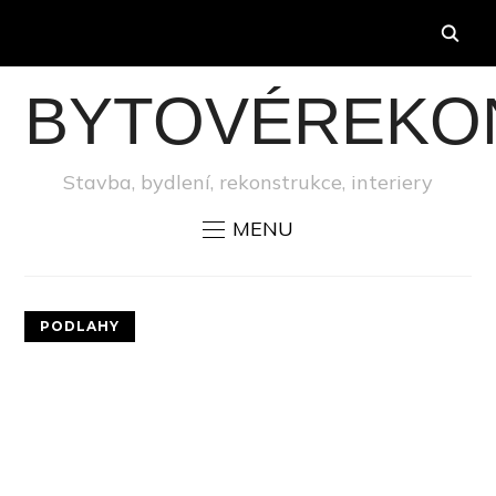
BYTOVÉREKO
Stavba, bydlení, rekonstrukce, interiery
MENU
PODLAHY