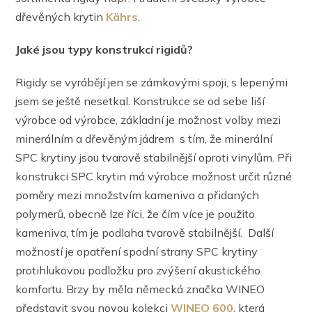
dřevěných krytin
Kährs
.
Jaké jsou typy konstrukcí rigidů?
Rigidy se vyrábějí jen se zámkovými spoji, s lepenými
jsem se ještě nesetkal. Konstrukce se od sebe liší
výrobce od výrobce, základní je možnost volby mezi
minerálním a dřevěným jádrem s tím, že minerální
SPC krytiny jsou tvarově stabilnější oproti vinylům. Při
konstrukci SPC krytin má výrobce možnost určit různé
poměry mezi množstvím kameniva a přidaných
polymerů, obecně lze říci, že čím více je použito
kameniva, tím je podlaha tvarově stabilnější. Další
možností je opatření spodní strany SPC krytiny
protihlukovou podložku pro zvýšení akustického
komfortu. Brzy by měla německá značka WINEO
představit svou novou kolekci
WINEO 600
, která