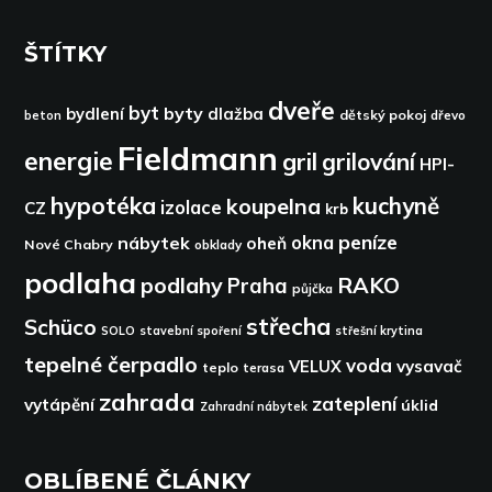
ŠTÍTKY
dveře
byt
byty
bydlení
dlažba
dětský pokoj
dřevo
beton
Fieldmann
energie
gril
grilování
HPI-
hypotéka
kuchyně
koupelna
izolace
CZ
krb
peníze
okna
nábytek
oheň
Nové Chabry
obklady
podlaha
podlahy
RAKO
Praha
půjčka
střecha
Schüco
SOLO
stavební spoření
střešní krytina
tepelné čerpadlo
voda
VELUX
vysavač
teplo
terasa
zahrada
zateplení
vytápění
úklid
Zahradní nábytek
OBLÍBENÉ ČLÁNKY