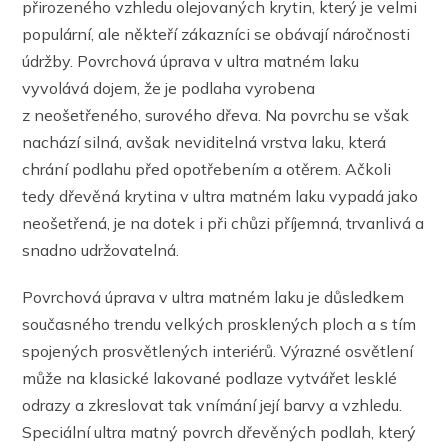
přirozeného vzhledu olejovaných krytin, který je velmi
populární, ale někteří zákazníci se obávají náročnosti
údržby. Povrchová úprava v ultra matném laku
vyvolává dojem, že je podlaha vyrobena
z neošetřeného, surového dřeva. Na povrchu se však
nachází silná, avšak neviditelná vrstva laku, která
chrání podlahu před opotřebením a otěrem. Ačkoli
tedy dřevěná krytina v ultra matném laku vypadá jako
neošetřená, je na dotek i při chůzi příjemná, trvanlivá a
snadno udržovatelná.
Povrchová úprava v ultra matném laku je důsledkem
současného trendu velkých prosklených ploch a s tím
spojených prosvětlených interiérů. Výrazné osvětlení
může na klasické lakované podlaze vytvářet lesklé
odrazy a zkreslovat tak vnímání její barvy a vzhledu.
Speciální ultra matný povrch dřevěných podlah, který