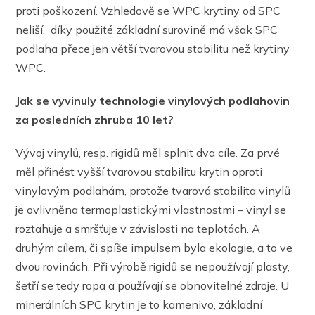
proti poškození. Vzhledově se WPC krytiny od SPC
neliší, díky použité základní surovině má však SPC
podlaha přece jen větší tvarovou stabilitu než krytiny
WPC.
Jak se vyvinuly technologie vinylových podlahovin
za posledních zhruba 10 let?
Vývoj vinylů, resp. rigidů měl splnit dva cíle. Za prvé
měl přinést vyšší tvarovou stabilitu krytin oproti
vinylovým podlahám, protože tvarová stabilita vinylů
je ovlivněna termoplastickými vlastnostmi – vinyl se
roztahuje a smršťuje v závislosti na teplotách. A
druhým cílem, či spíše impulsem byla ekologie, a to ve
dvou rovinách. Při výrobě rigidů se nepoužívají plasty,
šetří se tedy ropa a používají se obnovitelné zdroje. U
minerálních SPC krytin je to kamenivo, základní