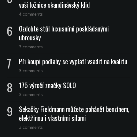
vaší ložnice skandinávský klid
4 comments
Ozdobte stůl luxusními poskládanými
ubrousky
3 comments
Při koupi podlahy se vyplatí vsadit na kvalitu
3 comments
175 výročí značky SOLO
3 comments
Sekačky Fieldmann můžete pohánět benzínem,
elektřinou i vlastními silami
3 comments