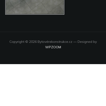
Copyright © 2026 Bytovérekonstrukce.cz
— Designed by
WPZOOM