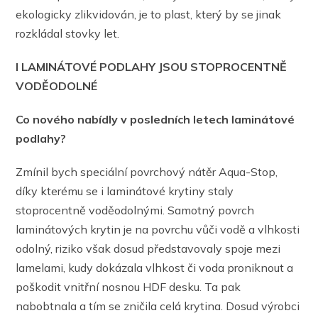
ekologicky zlikvidován, je to plast, který by se jinak
rozkládal stovky let.
I LAMINÁTOVÉ PODLAHY JSOU STOPROCENTNĚ
VODĚODOLNÉ
Co nového nabídly v posledních letech laminátové
podlahy?
Zmínil bych speciální povrchový nátěr Aqua-Stop,
díky kterému se i laminátové krytiny staly
stoprocentně voděodolnými. Samotný povrch
laminátových krytin je na povrchu vůči vodě a vlhkosti
odolný, riziko však dosud představovaly spoje mezi
lamelami, kudy dokázala vlhkost či voda proniknout a
poškodit vnitřní nosnou HDF desku. Ta pak
nabobtnala a tím se zničila celá krytina. Dosud výrobci