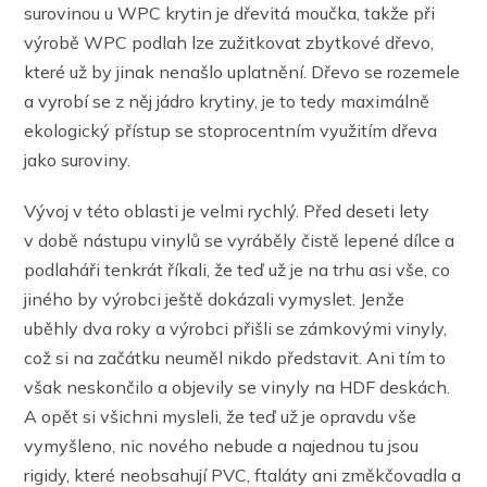
surovinou u WPC krytin je dřevitá moučka, takže při
výrobě WPC podlah lze zužitkovat zbytkové dřevo,
které už by jinak nenašlo uplatnění. Dřevo se rozemele
a vyrobí se z něj jádro krytiny, je to tedy maximálně
ekologický přístup se stoprocentním využitím dřeva
jako suroviny.
Vývoj v této oblasti je velmi rychlý. Před deseti lety
v době nástupu vinylů se vyráběly čistě lepené dílce a
podlaháři tenkrát říkali, že teď už je na trhu asi vše, co
jiného by výrobci ještě dokázali vymyslet. Jenže
uběhly dva roky a výrobci přišli se zámkovými vinyly,
což si na začátku neuměl nikdo představit. Ani tím to
však neskončilo a objevily se vinyly na HDF deskách.
A opět si všichni mysleli, že teď už je opravdu vše
vymyšleno, nic nového nebude a najednou tu jsou
rigidy, které neobsahují PVC, ftaláty ani změkčovadla a