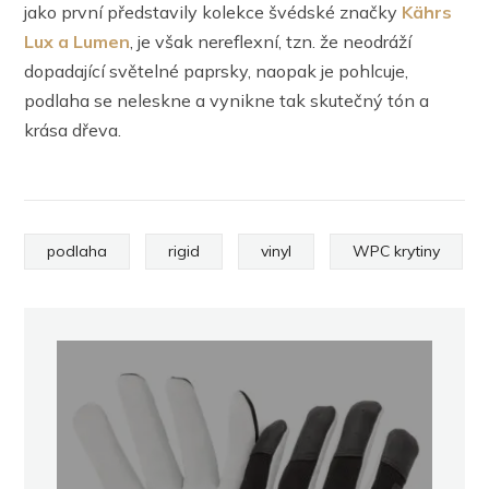
jako první představily kolekce švédské značky
Kährs
Lux a Lumen
, je však nereflexní, tzn. že neodráží
dopadající světelné paprsky, naopak je pohlcuje,
podlaha se neleskne a vynikne tak skutečný tón a
krása dřeva.
podlaha
rigid
vinyl
WPC krytiny