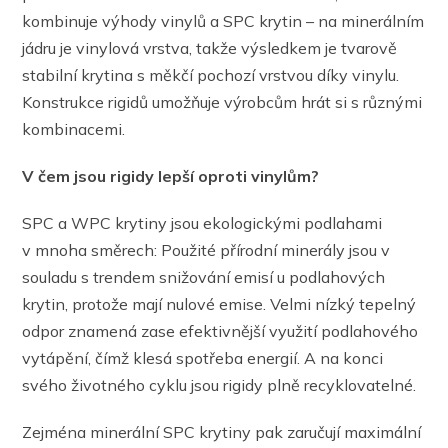
kombinuje výhody vinylů a SPC krytin – na minerálním
jádru je vinylová vrstva, takže výsledkem je tvarově
stabilní krytina s měkčí pochozí vrstvou díky vinylu.
Konstrukce rigidů umožňuje výrobcům hrát si s různými
kombinacemi.
V čem jsou rigidy lepší oproti vinylům?
SPC a WPC krytiny jsou ekologickými podlahami
v mnoha směrech: Použité přírodní minerály jsou v
souladu s trendem snižování emisí u podlahových
krytin, protože mají nulové emise. Velmi nízký tepelný
odpor znamená zase efektivnější využití podlahového
vytápění, čímž klesá spotřeba energií. A na konci
svého životného cyklu jsou rigidy plně recyklovatelné.
Zejména minerální SPC krytiny pak zaručují maximální