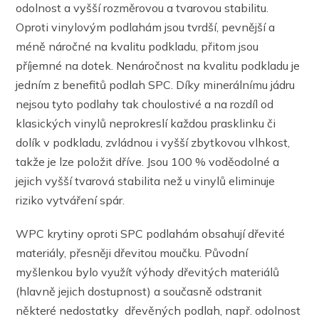
odolnost a vyšší rozměrovou a tvarovou stabilitu.
Oproti vinylovým podlahám jsou tvrdší, pevnější a
méně náročné na kvalitu podkladu, přitom jsou
příjemné na dotek. Nenáročnost na kvalitu podkladu je
jedním z benefitů podlah SPC. Díky minerálnímu jádru
nejsou tyto podlahy tak choulostivé a na rozdíl od
klasických vinylů neprokreslí každou prasklinku či
dolík v podkladu, zvládnou i vyšší zbytkovou vlhkost,
takže je lze položit dříve. Jsou 100 % voděodolné a
jejich vyšší tvarová stabilita než u vinylů eliminuje
riziko vytváření spár.
WPC krytiny oproti SPC podlahám obsahují dřevité
materiály, přesněji dřevitou moučku. Původní
myšlenkou bylo využít výhody dřevitých materiálů
(hlavně jejich dostupnost) a současně odstranit
některé nedostatky dřevěných podlah, např. odolnost