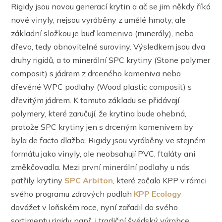
Rigidy jsou novou generací krytin a ač se jim někdy říká
nové vinyly, nejsou vyráběny z umělé hmoty, ale
základní složkou je buď kamenivo (minerály), nebo
dřevo, tedy obnovitelné suroviny. Výsledkem jsou dva
druhy rigidů, a to minerální SPC krytiny (Stone polymer
composit) s jádrem z drceného kameniva nebo
dřevěné WPC podlahy (Wood plastic composit) s
dřevitým jádrem. K tomuto základu se přidávají
polymery, které zaručují, že krytina bude ohebná,
protože SPC krytiny jen s drceným kamenivem by
byla de facto dlažba. Rigidy jsou vyráběny ve stejném
formátu jako vinyly, ale neobsahují PVC, ftaláty ani
změkčovadla. Mezi první minerální podlahy u nás
patřily krytiny
SPC Arbiton
, které začalo KPP v rámci
svého programu zdravých podlah
KPP Ecology
dovážet v loňském roce, nyní zařadil do svého
sortimentu rigidy např. i tradiční švédský výrobce