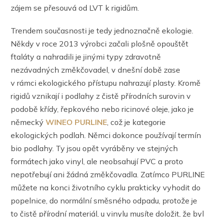
zájem se přesouvá od LVT k rigidům.
Trendem současnosti je tedy jednoznačně ekologie.
Někdy v roce 2013 výrobci začali plošně opouštět
ftaláty a nahradili je jinými typy zdravotně
nezávadných změkčovadel, v dnešní době zase
v rámci ekologického přístupu nahrazují plasty. Kromě
rigidů vznikají i podlahy z čistě přírodních surovin v
podobě křídy, řepkového nebo ricinové oleje, jako je
německý
WINEO PURLINE
, což je kategorie
ekologických podlah. Němci dokonce používají termín
bio podlahy. Ty jsou opět vyráběny ve stejných
formátech jako vinyl, ale neobsahují PVC a proto
nepotřebují ani žádná změkčovadla. Zatímco PURLINE
můžete na konci životního cyklu prakticky vyhodit do
popelnice, do normální směsného odpadu, protože je
to čistě přírodní materiál, u vinylu musíte doložit, že byl