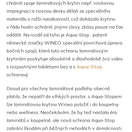
chránili spoje laminátových krytin např. voskovou
impregnací a nosnou desku dělali ze speciálního
materiálu s nižší nasákavostí, což dokázalo krytinu
v řádu hodin ochránit, jinými slovy zkázu pouze na čas
oddálit. Na rozdíl od toho je Aqua-Stop, patent
německé značky WINEO, speciální povrchová úprava
bočních spojů, která tuto ochranu laminátovým
krytinám poskytuje absolutně a dlouhodobě (viz video
s rozpustnými tabletami bez a s
Aqua-Stop
ochranou).
Dosud pro všechny laminátové podlahy obecně
platilo, že nepatří do vlhkých prostor, s Aqua-Stopem
lze laminátovou krytinu Wineo položit i do koupelny
nebo wellness. Neočekávám, že by teď nastala éra
laminátů v koupelně, ale nová ochrana Aqua-Stop
zabrání škodám při běžných nehodách v domácnosti,