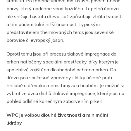
stabilita. Po tepelné úpravě má luxusní povrch hnědé
barvy, který nadchne snad každého. Tepelná úprava
ale snižuje hustotu dřeva, což způsobuje ztrátu tvrdosti
a tím pádem také nižší únosnost. Typickým
představitelem thermovaných teras jsou severské
borovice či evropský jasan.
Oproti tomu jsou při procesu tlakové impregnace do
prken natlačeny speciální prostředky, díky kterým je
spolehlivě zajištěna dlouhodobá ochrana prken. Do
dřeva jsou současně vpraveny i látky účinné proti
hnilobě a dřevokaznému hmyzu a houbám. Je možné si
vybrat ze dvou druhů tlakové impregnace, které jsou na
pohled odlišné konečným zabarvením prken.
WPC je volbou dlouhé životnosti a minimální
údržby