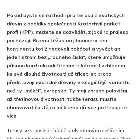
Pokud byste se rozhodli pro terasu z exotických
dřevin z nabídky společnosti Kratochvíl parket
profi (KPP), můžete se dozvědět, z jakého pralesa
pocházejí. Řízená těžba na jihoamerickém
kontinentu totiž nedovolí pokácet a vyvézt ani
jeden strom bez „rodného čísla“, které umožňuje
přísnou kontrolu udržitelnosti kácení. I vzhledem
ke své dlouhé životnosti až třicet let proto
představují exotické dřeviny ekologičtější variantu
než ty „měkčí“, evropské. Ty mají zhruba poloviční,
až třetinovou životnost, takže terasu musíte
obnovovat častěji a měkkého dřeva spotřebujete
více.
Terasy se v poslední době staly vítaným rozšířením
obytné plochy bytů či domů směrem do exteriéru. Není