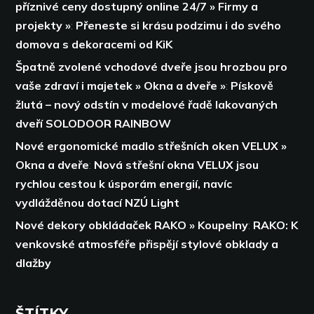
příznivé ceny dostupný online 24/7 » Firmy a
projekty »
:
Přeneste si krásu podzimu i do svého
domova s dekoracemi od KiK
Špatně zvolené vchodové dveře jsou hrozbou pro
vaše zdraví i majetek » Okna a dveře »
:
Pískově
žlutá – nový odstín v modelové řadě lakovaných
dveří SOLODOOR RAINBOW
Nové ergonomické madlo střešních oken VELUX »
Okna a dveře
:
Nová střešní okna VELUX jsou
rychlou cestou k úsporám energií,
navíc
vydlážděnou dotací NZÚ Light
Nové dekory obkládaček RAKO » Koupelny
:
RAKO: K
venkovské atmosféře přispějí stylové obklady a
dlažby
ŠTÍTKY