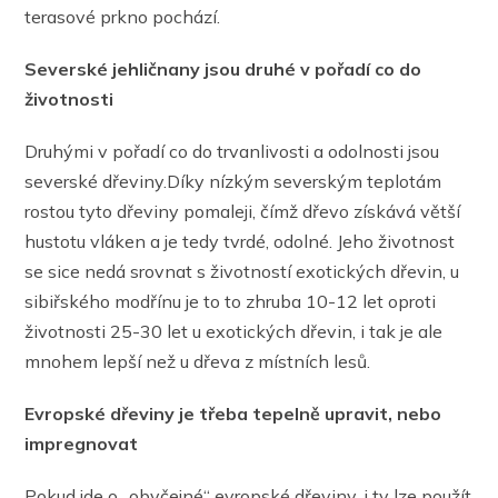
terasové prkno pochází.
Severské jehličnany jsou druhé v pořadí co do
životnosti
Druhými v pořadí co do trvanlivosti a odolnosti jsou
severské dřeviny.Díky nízkým severským teplotám
rostou tyto dřeviny pomaleji, čímž dřevo získává větší
hustotu vláken a je tedy tvrdé, odolné. Jeho životnost
se sice nedá srovnat s životností exotických dřevin, u
sibiřského modřínu je to to zhruba 10-12 let oproti
životnosti 25-30 let u exotických dřevin, i tak je ale
mnohem lepší než u dřeva z místních lesů.
Evropské dřeviny je třeba tepelně upravit, nebo
impregnovat
Pokud jde o „obyčejné“ evropské dřeviny, i ty lze použít