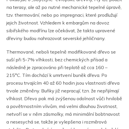
na terasy, ale až po nutné mechanické tepelné úpravě,
tzv. thermování, nebo po impregnaci, které prodlužují
jejich životnost. Vzhledem k embargům na dovoz
sibiřského modřínu lze očekávat, že takto upravené
dřeviny budou nahrazovat severské jehličnany.
Thermované, neboli tepelně modifikované dřevo se
suší při 5-7% vlhkosti, bez chemických přísad a
následně je zpracováno při teplotě až cca 160 –
215°C. Tím dochází k umrtvení buněk dřeva. Po
procesu trvajícím 40 až 60 hodin jsou vlastnosti dřeva
trvale změněny. Buňky již nepracují, tzn. že nepřijímají
vlhkost. Dřevo pak má zvýšenou odolnost vůči hnilobě
a povětrnostním vlivům, má velmi dlouhou životnost,
netvoří se v něm zásmolky, má minimální bobtnavost
a nesesychá se, takže je vylepšena i rozměrová