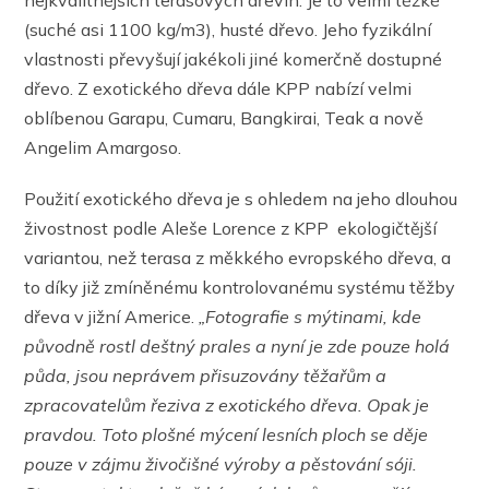
nejkvalitnějších terasových dřevin. Je to velmi těžké
(suché asi 1100 kg/m3), husté dřevo. Jeho fyzikální
vlastnosti převyšují jakékoli jiné komerčně dostupné
dřevo. Z exotického dřeva dále KPP nabízí velmi
oblíbenou Garapu, Cumaru, Bangkirai, Teak a nově
Angelim Amargoso.
Použití exotického dřeva je s ohledem na jeho dlouhou
živostnost podle Aleše Lorence z KPP ekologičtější
variantou, než terasa z měkkého evropského dřeva, a
to díky již zmíněnému kontrolovanému systému těžby
dřeva v jižní Americe.
„Fotografie s mýtinami, kde
původně rostl deštný prales a nyní je zde pouze holá
půda, jsou neprávem přisuzovány těžařům a
zpracovatelům řeziva z exotického dřeva. Opak je
pravdou. Toto plošné mýcení lesních ploch se děje
pouze v zájmu živočišné výroby a pěstování sóji.