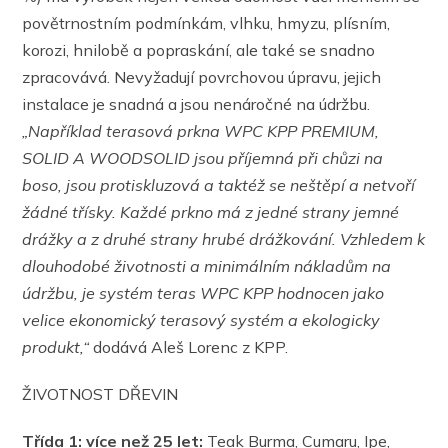
povětrnostním podmínkám, vlhku, hmyzu, plísním,
korozi, hnilobě a popraskání, ale také se snadno
zpracovává. Nevyžadují povrchovou úpravu, jejich
instalace je snadná a jsou nenáročné na údržbu.
„Například terasová prkna
WPC KPP PREMIUM,
SOLID A WOODSOLID
jsou příjemná při chůzi na
boso, jsou protiskluzová a taktéž se neštěpí a netvoří
žádné třísky. Každé prkno má z jedné strany jemné
drážky a z druhé strany hrubé drážkování. Vzhledem k
dlouhodobé životnosti a minimálním nákladům na
údržbu, je systém teras WPC KPP hodnocen jako
velice ekonomický terasový systém a ekologicky
produkt,“
dodává Aleš Lorenc z KPP.
ŽIVOTNOST DŘEVIN
Třída 1: více než 25 let:
Teak Burma, Cumaru, Ipe,