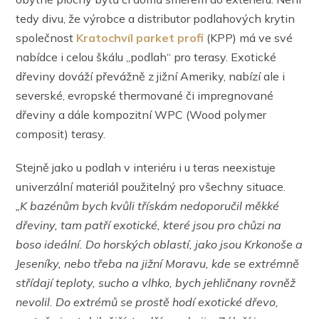
tedy divu, že výrobce a distributor podlahových krytin
společnost
Kratochvíl parket profi
(KPP) má ve své
nabídce i celou škálu „podlah“ pro terasy. Exotické
dřeviny dováží převážně z jižní Ameriky, nabízí ale i
severské, evropské thermované či impregnované
dřeviny a dále kompozitní WPC (Wood polymer
composit) terasy.
Stejně jako u podlah v interiéru i u teras neexistuje
univerzální materiál použitelný pro všechny situace.
„K bazénům bych kvůli třískám nedoporučil měkké
dřeviny, tam patří exotické, které jsou pro chůzi na
boso ideální. Do horských oblastí, jako jsou Krkonoše a
Jeseníky, nebo třeba na jižní Moravu, kde se extrémně
střídají teploty, sucho a vlhko, bych jehličnany rovněž
nevolil. Do extrémů se prostě hodí exotické dřevo,