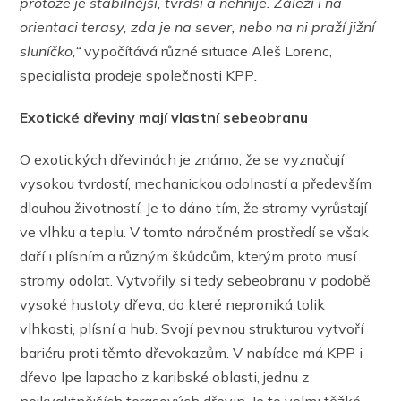
protože je stabilnější, tvrdší a nehnije. Záleží i na
orientaci terasy, zda je na sever, nebo na ni praží jižní
sluníčko,“
vypočítává různé situace Aleš Lorenc,
specialista prodeje společnosti KPP
.
Exotické dřeviny mají vlastní sebeobranu
O exotických dřevinách je známo, že se vyznačují
vysokou tvrdostí, mechanickou odolností a především
dlouhou životností. Je to dáno tím, že stromy vyrůstají
ve vlhku a teplu. V tomto náročném prostředí se však
daří i plísním a různým škůdcům, kterým proto musí
stromy odolat. Vytvořily si tedy sebeobranu v podobě
vysoké hustoty dřeva, do které neproniká tolik
vlhkosti, plísní a hub. Svojí pevnou strukturou vytvoří
bariéru proti těmto dřevokazům. V nabídce má KPP i
dřevo Ipe lapacho z karibské oblasti, jednu z