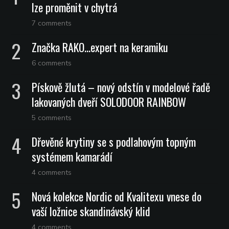
lze proměnit v chytrá
7 comments
Značka RAKO…expert na keramiku
6 comments
Pískově žlutá – nový odstín v modelové řadě
lakovaných dveří SOLODOOR RAINBOW
5 comments
Dřevěné krytiny se s podlahovým topným
systémem kamarádí
4 comments
Nová kolekce Nordic od Kvalitexu vnese do
vaší ložnice skandinávský klid
4 comments