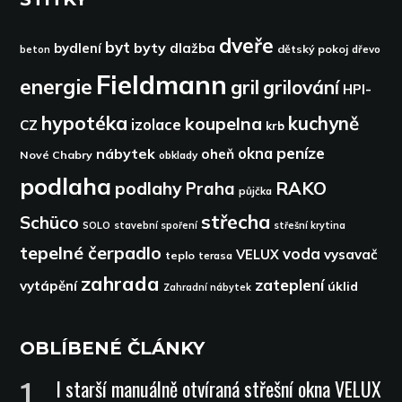
dveře
byt
byty
bydlení
dlažba
dětský pokoj
dřevo
beton
Fieldmann
energie
gril
grilování
HPI-
hypotéka
kuchyně
koupelna
izolace
CZ
krb
peníze
okna
nábytek
oheň
Nové Chabry
obklady
podlaha
podlahy
RAKO
Praha
půjčka
střecha
Schüco
SOLO
stavební spoření
střešní krytina
tepelné čerpadlo
voda
VELUX
vysavač
teplo
terasa
zahrada
zateplení
vytápění
úklid
Zahradní nábytek
OBLÍBENÉ ČLÁNKY
I starší manuálně otvíraná střešní okna VELUX