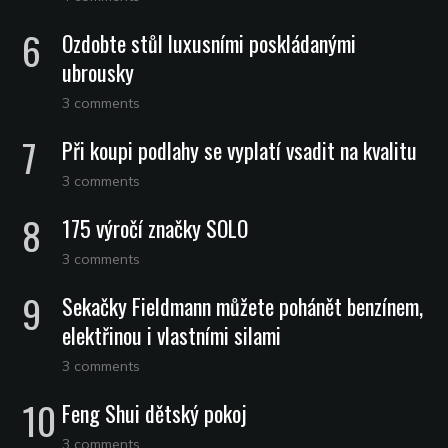
Ozdobte stůl luxusními poskládanými
ubrousky
3 comments
Při koupi podlahy se vyplatí vsadit na kvalitu
3 comments
175 výročí značky SOLO
3 comments
Sekačky Fieldmann můžete pohánět benzínem,
elektřinou i vlastními silami
3 comments
Feng Shui dětský pokoj
3 comments