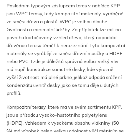
Posledním typovým zástupcem teras v nabídce KPP
jsou WPC terasy, tedy kompozitní materiály, vyráběné
ze směsi dřeva a plastů. WPC je volbou dlouhé
životnosti a minimální údržby. Za příplatek lze mít na
povrchu kartáčovaný vzhled dřeva, který napodobí
dřevěnou terasu téměř k nerozeznání. Tyto kompozitní
materiály se vyrábějí ze směsi dřevní moučky a HDPE
nebo PVC. I zde je důležitá správná volba, velký vliv
má např. konstrukce samotné desky, kde výrazně
vyšší životnost má plné prkno, jelikož odpadá srážení
kondenzátu uvnitř desky, jako se tomu děje u dutých
profilů.
Kompozitní terasy, které má ve svém sortimentu KPP,
jsou s přísadou vysoko-hustotního polyetylénu
(HDPE). Vzhledem k vysokému obsahu vlákniny (50
%) má výrobek nejen velkou odolnost vůči měnícím se