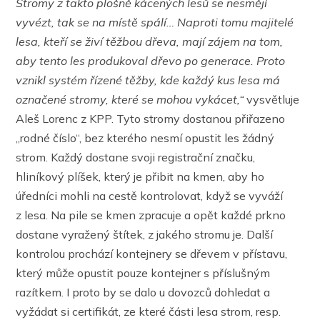
Stromy z takto plošně kácených lesů se nesmějí
vyvézt, tak se na místě spálí… Naproti tomu majitelé
lesa, kteří se živí těžbou dřeva, mají zájem na tom,
aby tento les produkoval dřevo po generace. Proto
vznikl systém řízené těžby, kde každý kus lesa má
označené stromy, které se mohou vykácet,“
vysvětluje
Aleš Lorenc z KPP. Tyto stromy dostanou přiřazeno
„rodné číslo“, bez kterého nesmí opustit les žádný
strom. Každý dostane svoji registrační značku,
hliníkový plíšek, který je přibit na kmen, aby ho
úředníci mohli na cestě kontrolovat, když se vyváží
z lesa. Na pile se kmen zpracuje a opět každé prkno
dostane vyražený štítek, z jakého stromu je. Další
kontrolou prochází kontejnery se dřevem v přístavu,
který může opustit pouze kontejner s příslušným
razítkem. I proto by se dalo u dovozců dohledat a
vyžádat si certifikát, ze které části lesa strom, resp.