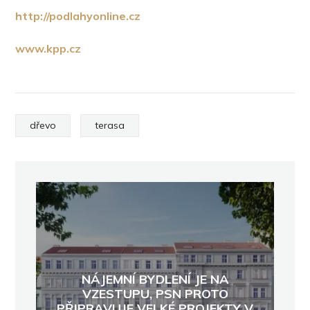
http://podlahyonline.cz
www.kpp.cz
dřevo
terasa
NÁJEMNÍ BYDLENÍ JE NA
VZESTUPU, PSN PROTO
PŘIPRAVUJE VELKÉ PROJEKTY V