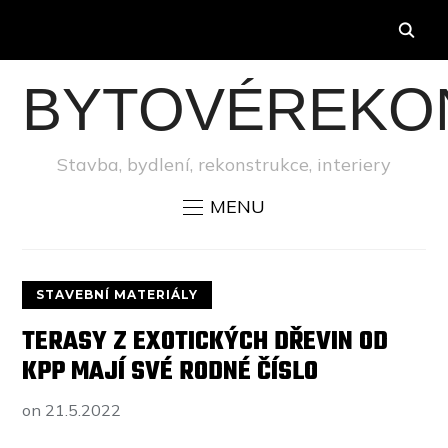
BYTOVÉREKO
Stavba, bydlení, rekonstrukce, interiery
MENU
STAVEBNÍ MATERIÁLY
TERASY Z EXOTICKÝCH DŘEVIN OD
KPP MAJÍ SVÉ RODNÉ ČÍSLO
on
21.5.2022