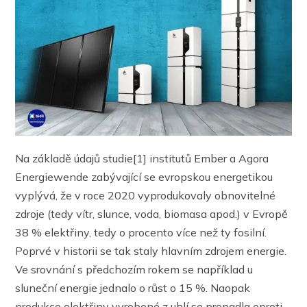
Na základě údajů studie[1] institutů Ember a Agora
Energiewende zabývající se evropskou energetikou
vyplývá, že v roce 2020 vyprodukovaly obnovitelné
zdroje (tedy vítr, slunce, voda, biomasa apod.) v Evropě
38 % elektřiny, tedy o procento více než ty fosilní.
Poprvé v historii se tak staly hlavním zdrojem energie.
Ve srovnání s předchozím rokem se například u
sluneční energie jednalo o růst o 15 %. Naopak
produkce elektřiny vyrobené z uhlí se propadla oproti