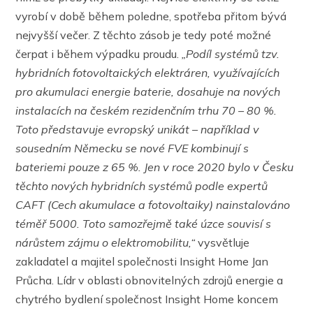
vyrobí v době během poledne, spotřeba přitom bývá
nejvyšší večer. Z těchto zásob je tedy poté možné
čerpat i během výpadku proudu.
„Podíl systémů tzv.
hybridních fotovoltaických elektráren, využívajících
pro akumulaci energie baterie, dosahuje na nových
instalacích na českém rezidenčním trhu 70 – 80 %.
Toto představuje evropský unikát – například v
sousedním Německu se nové FVE kombinují s
bateriemi pouze z 65 %. Jen v roce 2020 bylo v Česku
těchto nových hybridních systémů podle expertů
CAFT (Cech akumulace a fotovoltaiky) nainstalováno
téměř 5000. Toto samozřejmě také úzce souvisí s
nárůstem zájmu o elektromobilitu,“
vysvětluje
zakladatel a majitel společnosti Insight Home Jan
Průcha. Lídr v oblasti obnovitelných zdrojů energie a
chytrého bydlení společnost Insight Home koncem