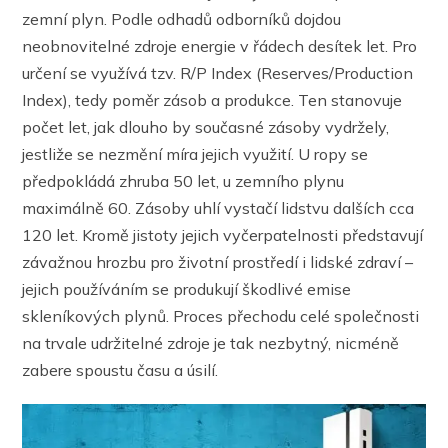
zemní plyn. Podle odhadů odborníků dojdou
neobnovitelné zdroje energie v řádech desítek let. Pro
určení se využívá tzv. R/P Index (Reserves/Production
Index), tedy poměr zásob a produkce. Ten stanovuje
počet let, jak dlouho by současné zásoby vydržely,
jestliže se nezmění míra jejich využití. U ropy se
předpokládá zhruba 50 let, u zemního plynu
maximálně 60. Zásoby uhlí vystačí lidstvu dalších cca
120 let. Kromě jistoty jejich vyčerpatelnosti představují
závažnou hrozbu pro životní prostředí i lidské zdraví –
jejich používáním se produkují škodlivé emise
skleníkových plynů. Proces přechodu celé společnosti
na trvale udržitelné zdroje je tak nezbytný, nicméně
zabere spoustu času a úsilí.