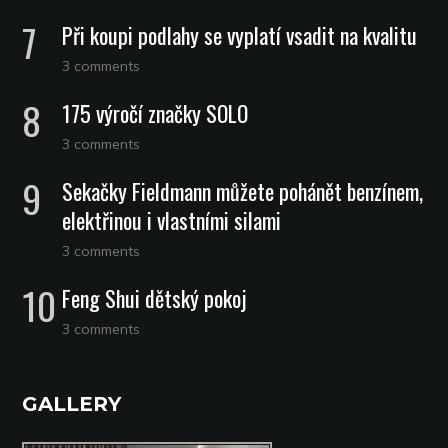
Při koupi podlahy se vyplatí vsadit na kvalitu
3 comments
175 výročí značky SOLO
3 comments
Sekačky Fieldmann můžete pohánět benzínem,
elektřinou i vlastními silami
3 comments
Feng Shui dětský pokoj
3 comments
GALLERY