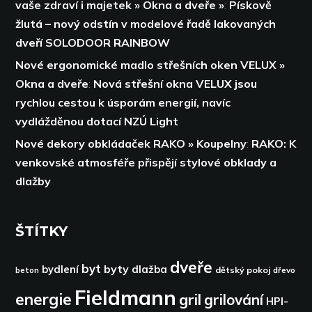
vaše zdraví i majetek » Okna a dveře »
:
Pískově
žlutá – nový odstín v modelové řadě lakovaných
dveří SOLODOOR RAINBOW
Nové ergonomické madlo střešních oken VELUX »
Okna a dveře
:
Nová střešní okna VELUX jsou
rychlou cestou k úsporám energií,
navíc
vydlážděnou dotací NZÚ Light
Nové dekory obkládaček RAKO » Koupelny
:
RAKO: K
venkovské atmosféře přispějí stylové obklady a
dlažby
ŠTÍTKY
dveře
byt
byty
bydlení
dlažba
dětský pokoj
dřevo
beton
Fieldmann
energie
gril
grilování
HPI-