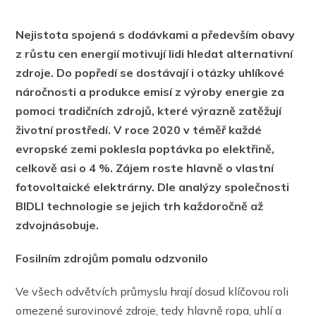
Nejistota spojená s dodávkami a především obavy
z růstu cen energií motivují lidi hledat alternativní
zdroje. Do popředí se dostávají i otázky uhlíkové
náročnosti a produkce emisí z výroby energie za
pomoci tradičních zdrojů, které výrazně zatěžují
životní prostředí. V roce 2020 v téměř každé
evropské zemi poklesla poptávka po elektřině,
celkově asi o 4 %. Zájem roste hlavně o vlastní
fotovoltaické elektrárny. Dle analýzy společnosti
BIDLI technologie se jejich trh každoročně až
zdvojnásobuje.
Fosilním zdrojům pomalu odzvonilo
Ve všech odvětvích průmyslu hrají dosud klíčovou roli
omezené surovinové zdroje, tedy hlavně ropa, uhlí a