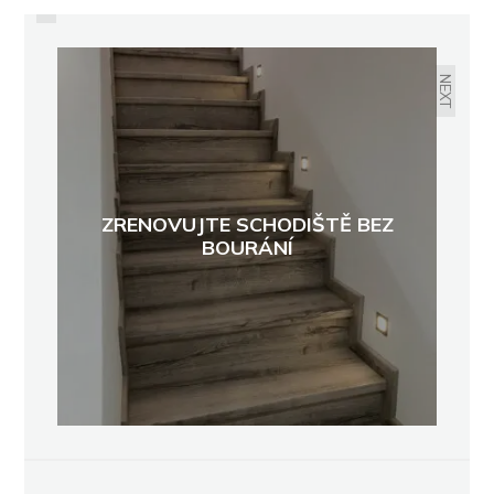
CHATY A CHALUPY JSOU
PODPULTOVÉ ZBOŽÍ. POPTÁVKA
VZROSTLA O 70 PROCENT
NEXT
ZRENOVUJTE SCHODIŠTĚ BEZ
BOURÁNÍ