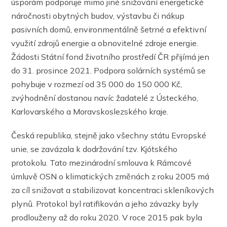
úsporám podporuje mimo jiné snižování energetické
náročnosti obytných budov, výstavbu či nákup
pasivních domů, environmentálně šetrné a efektivní
využití zdrojů energie a obnovitelné zdroje energie.
Žádosti Státní fond životního prostředí ČR přijímá jen
do 31. prosince 2021. Podpora solárních systémů se
pohybuje v rozmezí od 35 000 do 150 000 Kč,
zvýhodnění dostanou navíc žadatelé z Ústeckého,
Karlovarského a Moravskoslezského kraje.
Česká republika, stejně jako všechny státu Evropské
unie, se zavázala k dodržování tzv. Kjótského
protokolu. Tato mezinárodní smlouva k Rámcové
úmluvě OSN o klimatických změnách z roku 2005 má
za cíl snižovat a stabilizovat koncentraci skleníkových
plynů. Protokol byl ratifikován a jeho závazky byly
prodlouženy až do roku 2020. V roce 2015 pak byla