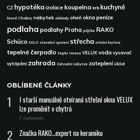
hypotéka
kuchyně
koupelna
izolace
CZ
krb
peníze
okna
nábytek
oheň
Nové Chabry
obklady
podlaha
podlahy
RAKO
Praha
půjčka
střecha
Schüco
SOLO
stavební spoření
střešní krytina
tepelné čerpadlo
voda
VELUX
vysavač
teplo
terasa
zahrada
zateplení
vytápění
úklid
Zahradní nábytek
OBLÍBENÉ ČLÁNKY
I starší manuálně otvíraná střešní okna VELUX
lze proměnit v chytrá
7 comments
Značka RAKO…expert na keramiku