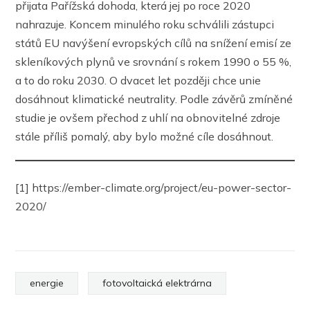
přijata Pařížská dohoda, která jej po roce 2020
nahrazuje. Koncem minulého roku schválili zástupci
států EU navýšení evropských cílů na snížení emisí ze
skleníkových plynů ve srovnání s rokem 1990 o 55 %,
a to do roku 2030. O dvacet let později chce unie
dosáhnout klimatické neutrality. Podle závěrů zmíněné
studie je ovšem přechod z uhlí na obnovitelné zdroje
stále příliš pomalý, aby bylo možné cíle dosáhnout.
[1] https://ember-climate.org/project/eu-power-sector-
2020/
PREVIOUS
energie
fotovoltaická elektrárna