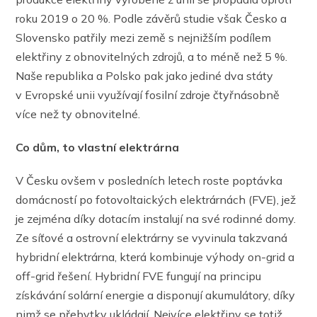
roku 2019 o 20 %. Podle závěrů studie však Česko a
Slovensko patřily mezi země s nejnižším podílem
elektřiny z obnovitelných zdrojů, a to méně než 5 %.
Naše republika a Polsko pak jako jediné dva státy
v Evropské unii využívají fosilní zdroje čtyřnásobně
více než ty obnovitelné.
Co dům, to vlastní elektrárna
V Česku ovšem v posledních letech roste poptávka
domácností po fotovoltaických elektrárnách (FVE), jež
je zejména díky dotacím instalují na své rodinné domy.
Ze síťové a ostrovní elektrárny se vyvinula takzvaná
hybridní elektrárna, která kombinuje výhody on-grid a
off-grid řešení. Hybridní FVE fungují na principu
získávání solární energie a disponují akumulátory, díky
nimž se přebytky ukládají. Nejvíce elektřiny se totiž