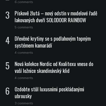
6 comments
Pískově žlutá – nový odstín v modelové řadě
lakovaných dveří SOLODOOR RAINBOW
5 comments
Dřevěné krytiny se s podlahovým topným
systémem kamarádí
4 comments
Nová kolekce Nordic od Kvalitexu vnese do
vaší ložnice skandinávský klid
4 comments
Ozdobte stůl luxusními poskládanými
ubrousky
3 comments