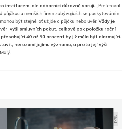
 institucemi ale odborníci důrazně varují.
„Preferoval
d půjčkou u menších firem zabývajících se poskytováním
mohou být stejné, ať už jde o půjčku nebo úvěr.
Vždy je
ěr, výši smluvních pokut, celkově pak položku roční
esahující 40 až 50 procent by již měla být alarmující.
tavit, nerozumí jejímu významu, a proto její výši
 Malý.
NEXT