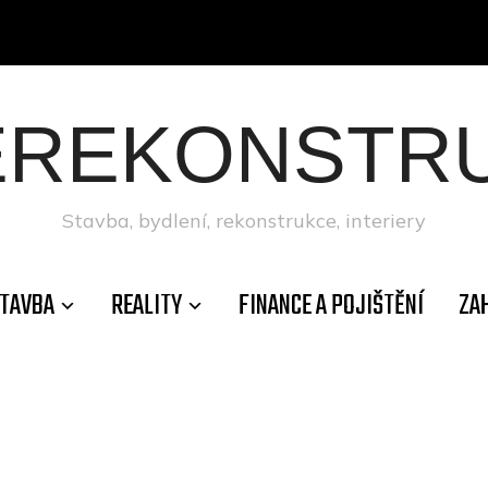
ÉREKONSTRU
Stavba, bydlení, rekonstrukce, interiery
TAVBA
REALITY
FINANCE A POJIŠTĚNÍ
ZA