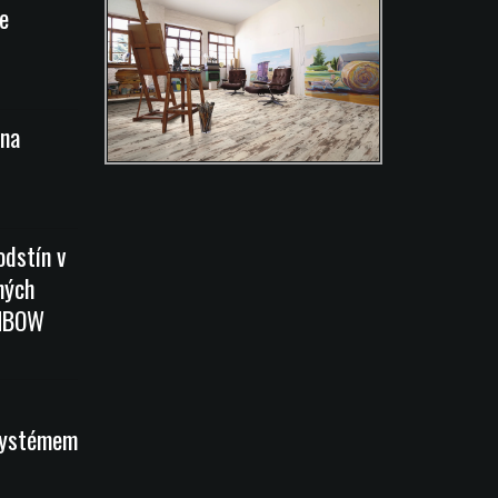
e
na
odstín v
ných
INBOW
systémem