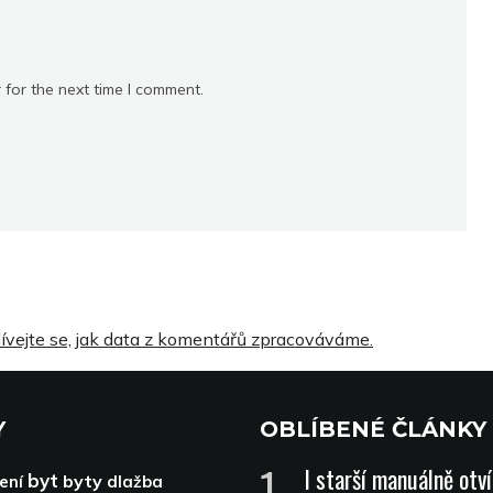
 for the next time I comment.
ívejte se, jak data z komentářů zpracováváme.
Y
OBLÍBENÉ ČLÁNKY
I starší manuálně otv
byt
byty
ení
dlažba