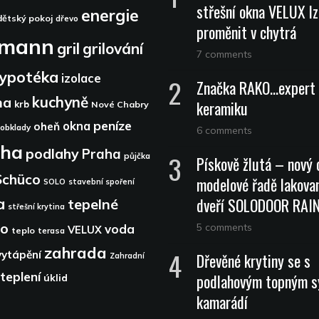
střešní okna VELUX lz
energie
dětský pokoj
dřevo
proměnit v chytrá
dmann
gril
grilování
7 comments
ypotéka
izolace
Značka RAKO…expert 
kuchyně
na
keramiku
krb
Nové Chabry
peníze
okna
oheň
obklady
6 comments
aha
podlahy
Praha
půjčka
Pískově žlutá – nový 
Schüco
modelové řadě lakova
SOLO
stavební spoření
dveří SOLODOOR RA
a
tepelné
střešní krytina
lo
5 comments
voda
VELUX
teplo
terasa
zahrada
vytápění
Dřevěné krytiny se s
Zahradní
teplení
podlahovým topným 
úklid
kamarádí