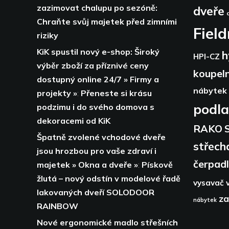
zazimovat chalupu po sezóně:
dveře
Chraňte svůj majetek před zimními
Fiel
riziky
KiK spustil nový e-shop: Široký
h
HPI-CZ
výběr zboží za příznivé ceny
koupel
dostupný online 24/7 » Firmy a
nábytek
projekty »
:
Přeneste si krásu
podl
podzimu i do svého domova s
dekoracemi od KiK
RAKO
Špatně zvolené vchodové dveře
střech
jsou hrozbou pro vaše zdraví i
čerpad
majetek » Okna a dveře »
:
Pískově
žlutá – nový odstín v modelové řadě
vysavač
lakovaných dveří SOLODOOR
za
nábytek
RAINBOW
Nové ergonomické madlo střešních