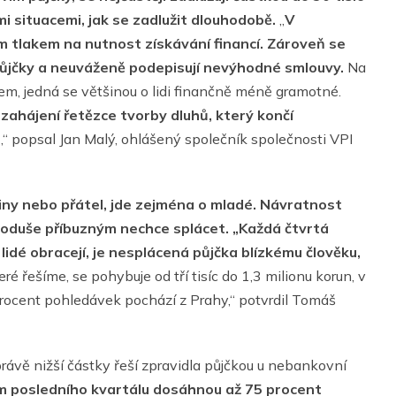
i situacemi, jak se zadlužit dlouhodobě.
„
V
m tlakem na nutnost získávání financí. Zároveň se
 půjčky a neuváženě podepisují nevýhodné smlouvy.
Na
rem, jedná se většinou o lidi finančně méně gramotné.
 zahájení řetězce tvorby dluhů, který končí
t
,“ popsal Jan Malý, ohlášený společník společnosti VPI
odiny nebo přátel, jde zejména o mladé. Návratnost
ednoduše příbuzným nechce splácet.
„Každá čtvrtá
idé obracejí, je nesplácená půjčka blízkému člověku,
ré řešíme, se pohybuje od tří tisíc do 1,3 milionu korun, v
procent pohledávek pochází z Prahy,“ potvrdil Tomáš
rávě nižší částky řeší zpravidla půjčkou u nebankovní
 posledního kvartálu dosáhnou až 75 procent