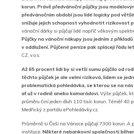
korun. Právě předvánoční půjčky jsou modelovým
předvánočním období jsou lidé logicky pod větší
snižuje jejich schopnost vyhodnotit rizikovost
vánoční dárky si půjčují lidé napříč věkovým spekt
Půjčky na vánoční nákupy jsou jedním z příkladů
v oddlužení. Půjčené peníze pak splácejí řádu le
CZ, v.o.s.
Až 65 procent lidí by si vetší sumu půjčilo od r
těchto půjček je ale velmi riziková, lidem se j
problematická pohledávka, se kterou se na nás l
ať už v rodině anebo kamarádovi.
Výše půjček, kte
průměru činí jeden dluh 110 tisíc korun. Téměř 40 
Medřický z portálu ePohledávky.cz.
Průměrně si Češi na Vánoce půjčují 7300 korun. A p
instituce.
Některé nebankovní společnosti během