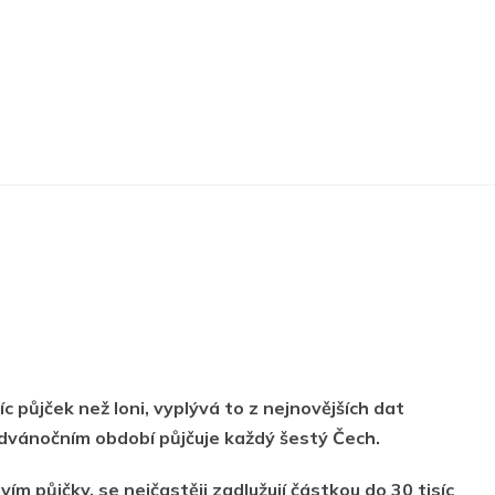
c půjček než loni, vyplývá to z nejnovějších dat
edvánočním období půjčuje každý šestý Čech.
vím půjčky, se nejčastěji zadlužují částkou do 30 tisíc