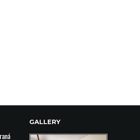
GALLERY
íraná