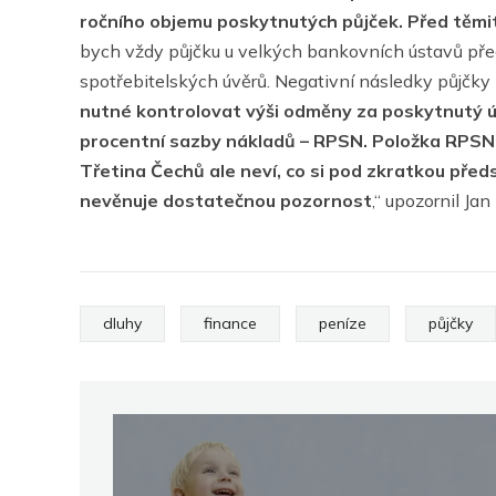
ročního objemu poskytnutých půjček. Před těmito
bych vždy půjčku u velkých bankovních ústavů pře
spotřebitelských úvěrů. Negativní následky půjčky 
nutné kontrolovat výši odměny za poskytnutý úv
procentní sazby nákladů – RPSN. Položka RPSN př
Třetina Čechů ale neví, co si pod zkratkou předs
nevěnuje dostatečnou pozornost
,“ upozornil Jan
dluhy
finance
peníze
půjčky