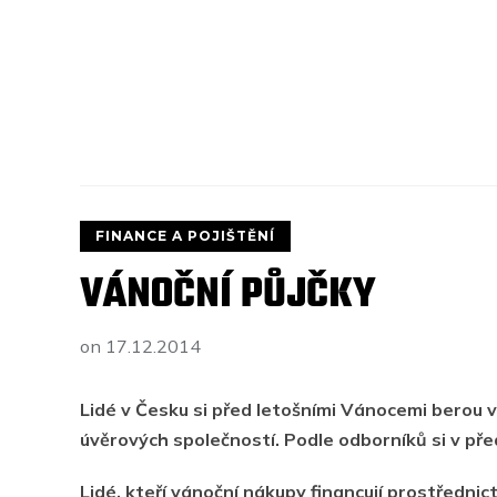
FINANCE A POJIŠTĚNÍ
VÁNOČNÍ PŮJČKY
on
17.12.2014
Lidé v Česku si před letošními Vánocemi berou ví
úvěrových společností. Podle odborníků si v př
Lidé, kteří vánoční nákupy financují prostřednict