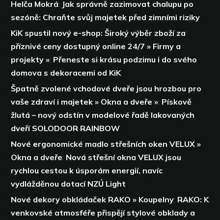
Helča Mokrá
:
Jak správně zazimovat chalupu po
sezóně: Chraňte svůj majetek před zimními riziky
KiK spustil nový e-shop: Široký výběr zboží za
příznivé ceny dostupný online 24/7 » Firmy a
projekty »
:
Přeneste si krásu podzimu i do svého
domova s dekoracemi od KiK
Špatně zvolené vchodové dveře jsou hrozbou pro
vaše zdraví i majetek » Okna a dveře »
:
Pískově
žlutá – nový odstín v modelové řadě lakovaných
dveří SOLODOOR RAINBOW
Nové ergonomické madlo střešních oken VELUX »
Okna a dveře
:
Nová střešní okna VELUX jsou
rychlou cestou k úsporám energií,
navíc
vydlážděnou dotací NZÚ Light
Nové dekory obkládaček RAKO » Koupelny
:
RAKO: K
venkovské atmosféře přispějí stylové obklady a