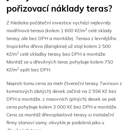
pořizovací náklady teras?
Z hlediska počáteční investice vychází nejlevněji
2
modřínová terasa (kolem 1 600 Kč/m
celé sklady
terasy, ale bez DPH a montáže). Terasa z levnějšího
tropického dřeva (Bangkirai) už stojí kolem 2 500
2
Kč/m
celé skladby terasy bez DPH a montáže.
Montáž se u dřevěných teras pohybuje kolem 750
2
Kč/m
opět bez DPH.
Naproti tomu cena za metr čtvereční terasy Twinson z
komorových (dutých) desek začíná na 2 556 Kč bez
DPH a montáže, z masivních (plných) desek se pak
cena pohybuje kolem 3 000 Kč bez DPH a montáže.
Cenu za montáž dřevoplastové terasy si instalační
firmy stanoví samy, obvykle je podobná jako u