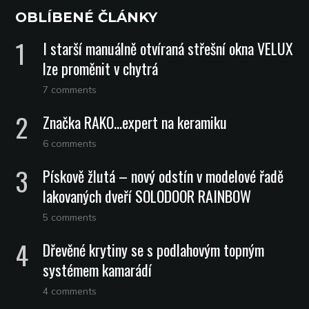
OBLÍBENÉ ČLÁNKY
I starší manuálně otvíraná střešní okna VELUX
lze proměnit v chytrá
7 comments
Značka RAKO…expert na keramiku
6 comments
Pískově žlutá – nový odstín v modelové řadě
lakovaných dveří SOLODOOR RAINBOW
5 comments
Dřevěné krytiny se s podlahovým topným
systémem kamarádí
4 comments