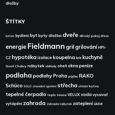
dlažby
ŠTÍTKY
dveře
byt
byty
bydlení
dlažba
dětský pokoj
dřevo
beton
Fieldmann
energie
gril
grilování
HPI-
hypotéka
kuchyně
koupelna
izolace
CZ
krb
peníze
okna
nábytek
oheň
Nové Chabry
obklady
podlaha
podlahy
RAKO
Praha
půjčka
střecha
Schüco
SOLO
stavební spoření
střešní krytina
tepelné čerpadlo
voda
VELUX
vysavač
teplo
terasa
zahrada
zateplení
vytápění
úklid
Zahradní nábytek