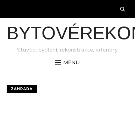
BYTOVÉREKO
Stavba, bydlení, rekonstrukce, interiery
MENU
ZAHRADA