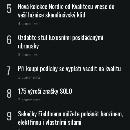
Nová kolekce Nordic od Kvalitexu vnese do
vaší ložnice skandinávský klid
4 comments
Ozdobte stůl luxusními poskládanými
ubrousky
3 comments
Při koupi podlahy se vyplatí vsadit na kvalitu
3 comments
175 výročí značky SOLO
3 comments
Sekačky Fieldmann můžete pohánět benzínem,
elektřinou i vlastními silami