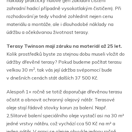
náklady prakticky nulové (jen základní čištění
zahradní hadicí případně vysokotlakým čističem). Při
rozhodování je tedy vhodné zohlednit nejen cenu
materiálu a montáže, ale i dlouhodobé náklady na
údržbu a očekávanou životnost terasy.
Terasy Twinson mají záruku na materiál až 25 let.
Kolik prostředků byste za stejnou dobu museli vložit do
údržby dřevěné terasy? Pokud budeme počítat terasu
2
velkou 30 m
, tak vás její údržba svépomocí bude
v dnešních cenách stát dalších 37 500 Kč.
Alespoň 1× ročně se totiž doporučuje dřevěnou terasu
očistit a obnovit ochranný olejový nátěr. Terasové
oleje stojí řádově stovky korun za balení. Např.
2,5litorvé balení speciálního oleje vystačí asi na 30 m²
jedné vrstvy​ nátěru, což vychází cca 50 Kč na m² a
jeden nátěr. V praxi se olejuje obvykle jednou ročně