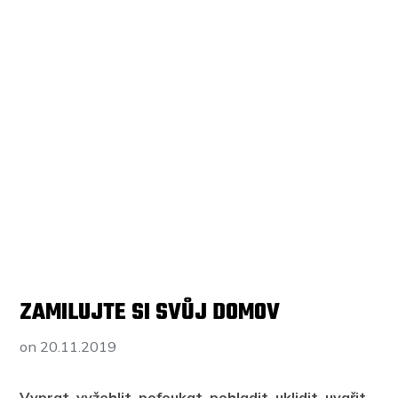
ZAMILUJTE SI SVŮJ DOMOV
on
20.11.2019
Vyprat, vyžehlit, pofoukat, pohladit, uklidit, uvařit,