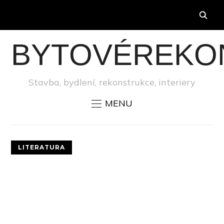
BYTOVÉREKO
Stavba, bydlení, rekonstrukce, interiery
MENU
LITERATURA