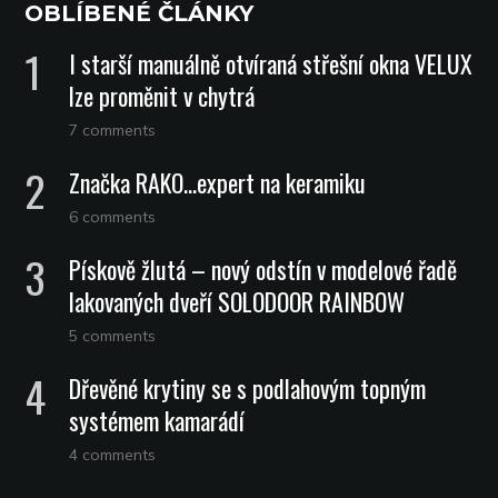
OBLÍBENÉ ČLÁNKY
I starší manuálně otvíraná střešní okna VELUX
lze proměnit v chytrá
7 comments
Značka RAKO…expert na keramiku
6 comments
Pískově žlutá – nový odstín v modelové řadě
lakovaných dveří SOLODOOR RAINBOW
5 comments
Dřevěné krytiny se s podlahovým topným
systémem kamarádí
4 comments