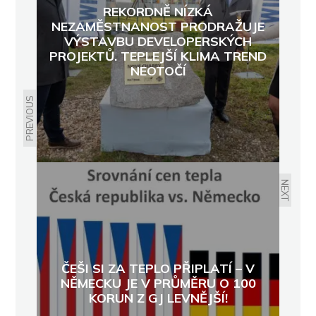
REKORDNĚ NÍZKÁ
NEZAMĚSTNANOST PRODRAŽUJE
VÝSTAVBU DEVELOPERSKÝCH
PROJEKTŮ. TEPLEJŠÍ KLIMA TREND
NEOTOČÍ
PREVIOUS
NEXT
ČEŠI SI ZA TEPLO PŘIPLATÍ – V
NĚMECKU JE V PRŮMĚRU O 100
KORUN Z GJ LEVNĚJŠÍ!