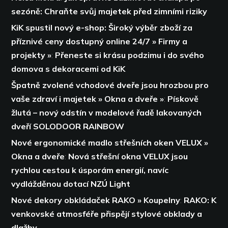
sezóně: Chraňte svůj majetek před zimními riziky
KiK spustil nový e-shop: Široký výběr zboží za
příznivé ceny dostupný online 24/7 » Firmy a
projekty »
:
Přeneste si krásu podzimu i do svého
domova s dekoracemi od KiK
Špatně zvolené vchodové dveře jsou hrozbou pro
vaše zdraví i majetek » Okna a dveře »
:
Pískově
žlutá – nový odstín v modelové řadě lakovaných
dveří SOLODOOR RAINBOW
Nové ergonomické madlo střešních oken VELUX »
Okna a dveře
:
Nová střešní okna VELUX jsou
rychlou cestou k úsporám energií,
navíc
vydlážděnou dotací NZÚ Light
Nové dekory obkládaček RAKO » Koupelny
:
RAKO: K
venkovské atmosféře přispějí stylové obklady a
dlažby