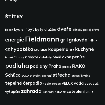
ŠTÍTKY
dveře
byt
byty
bydlení
dlažba
dětský pokoj
dřevo
beton
Fieldmann
energie
gril
grilování
HPI-
hypotéka
kuchyně
koupelna
izolace
CZ
krb
peníze
okna
nábytek
oheň
Nové Chabry
obklady
podlaha
podlahy
RAKO
Praha
půjčka
střecha
Schüco
SOLO
stavební spoření
střešní krytina
tepelné čerpadlo
voda
VELUX
vysavač
teplo
terasa
zahrada
zateplení
vytápění
úklid
Zahradní nábytek