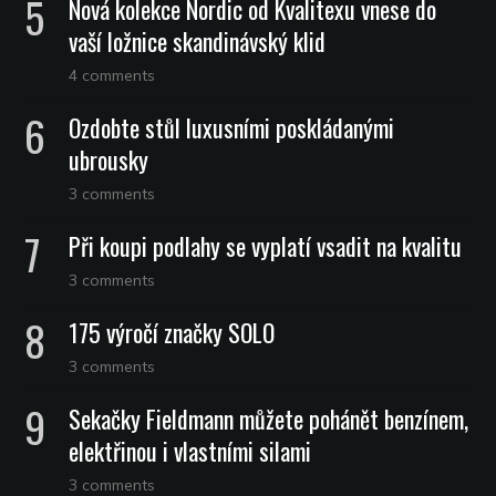
Nová kolekce Nordic od Kvalitexu vnese do
vaší ložnice skandinávský klid
4 comments
Ozdobte stůl luxusními poskládanými
ubrousky
3 comments
Při koupi podlahy se vyplatí vsadit na kvalitu
3 comments
175 výročí značky SOLO
3 comments
Sekačky Fieldmann můžete pohánět benzínem,
elektřinou i vlastními silami
3 comments