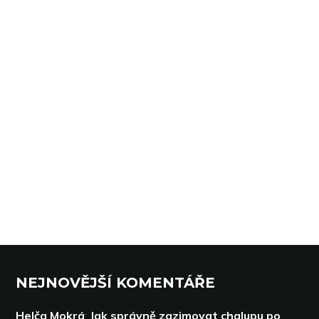
NEJNOVĚJŠÍ KOMENTÁŘE
Helča Mokrá
:
Jak správně zazimovat chalupu po