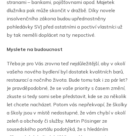
stranami – bankami, pojišťovnami apod. Majetek
dlužníka pak může skončit v dražbě. Díky novele
insolvenčního zákona budou upřednostněny
pohledávky SVJ před ostatními a poctiví vlastníci už
by tak neměli doplácet na ty nepoctivé.
Myslete na budoucnost
Třeba je pro Vás zrovna teď nejdůležitější, aby v okolí
vašeho nového bydlení byl dostatek kvalitních barů,
restaurací a nočního života. Bude tomu tak i za pár let?
Je pravděpodobné, že se vaše priority s časem změní,
zkuste si tedy sami sebe představit, kde se za několik
let chcete nacházet. Potom vás nepřekvapí, že školky
a školy jsou v místě nedostupné, že vám chybí v okolí
zeleň a obchody či služby. Martin Pösinger ze
sousedského portálu podotýká, že s hledáním