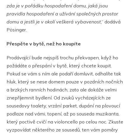
zda je v pořádku hospodaření domu, jaká jsou
pravidla hospodaření a užívání společných prostor
domu a jestli je v okolí veškerá vybavenost
,“ dodává
Pösinger.
Přespěte v bytě, než ho koupíte
Prodávající bude nejspíš trochu překvapen, když ho
požádáte o přespání v bytě, který chcete koupit.
Pokud se vám s ním ale podaří domluvit, odhalíte tak
hluk, který se nese domem pouze v pozdních nočních
a brzkých ranních hodinách, zato ale dokáže velmi
znepříjemnit bydlení. Od zvuků vycházejících ze
sousedovy toalety, vrzání parket, dupání na plovoucí
podlaze nad vámi, topení, až po souseda muzikanta,
který poctivě cvičí na violoncello po celou noc. Zkuste
vyzpovídat některého ze sousedů, ten vám poměry