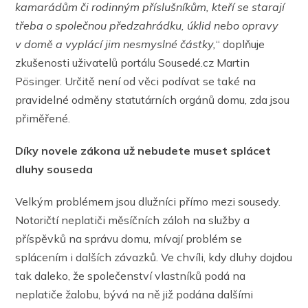
kamarádům či rodinným příslušníkům, kteří se starají
třeba o společnou předzahrádku, úklid nebo opravy
v domě a vyplácí jim nesmyslné částky,
“ doplňuje
zkušenosti uživatelů portálu Sousedé.cz Martin
Pösinger. Určitě není od věci podívat se také na
pravidelné odměny statutárních orgánů domu, zda jsou
přiměřené.
Díky novele zákona už nebudete muset splácet
dluhy souseda
Velkým problémem jsou dlužníci přímo mezi sousedy.
Notoričtí neplatiči měsíčních záloh na služby a
příspěvků na správu domu, mívají problém se
splácením i dalších závazků. Ve chvíli, kdy dluhy dojdou
tak daleko, že společenství vlastníků podá na
neplatiče žalobu, bývá na ně již podána dalšími