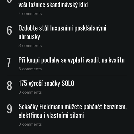
vaší ložnice skandinávský klid
4 comments
Ozdobte stůl luxusními poskládanými
ubrousky
3 comments
Při koupi podlahy se vyplatí vsadit na kvalitu
3 comments
175 výročí značky SOLO
3 comments
Sekačky Fieldmann můžete pohánět benzínem,
elektřinou i vlastními silami
3 comments