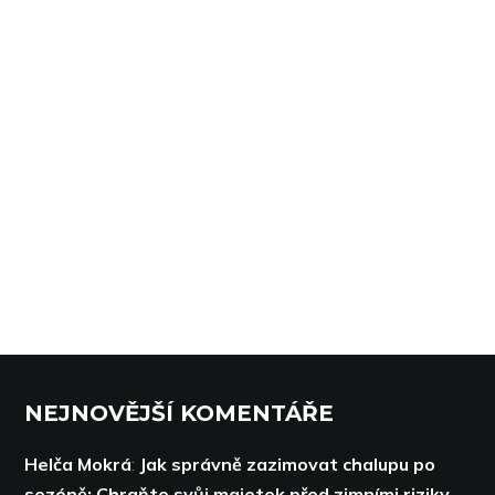
NEJNOVĚJŠÍ KOMENTÁŘE
Helča Mokrá
:
Jak správně zazimovat chalupu po
sezóně: Chraňte svůj majetek před zimními riziky