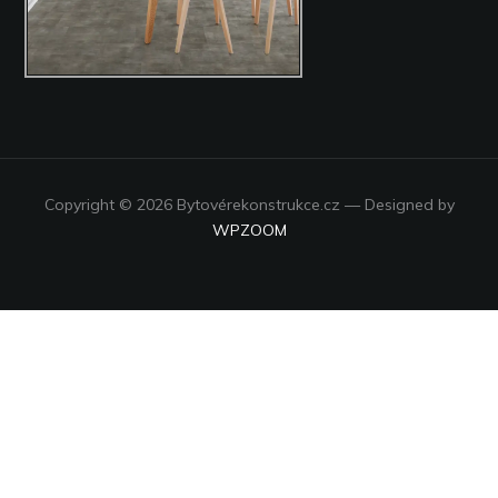
Copyright © 2026 Bytovérekonstrukce.cz
— Designed by
WPZOOM