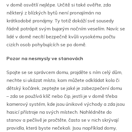
v domě osvětlí nejlépe. Určitě si také ověřte, zda
některý z blízkých bytů není pronajímán na
krátkodobé pronájmy. Ty totiž dokáží své sousedy
řádně potrápit svým bujarým nočním veselím. Navíc se
lidé v domě necítí bezpečně kvůli vysokému počtu
cizích osob pohybujících se po domě.
Pozor na nesmysly ve stanovách
Spojte se se správcem domu, projděte s ním celý dům,
nechte si ukázat místo, kam můžete odkládat kola či
dětský kočárek, zeptejte se jaké je zabezpečení domu
– zda se používá klíč nebo čip, jestli je v domě třeba
kamerový systém, kde jsou únikové východy a zda jsou
hasicí přístroje na svých místech. Nahlédněte do
stanov a pečlivě je pročtěte, často se v nich skrývají
pravidla, která byste nečekali. Jsou například domy,