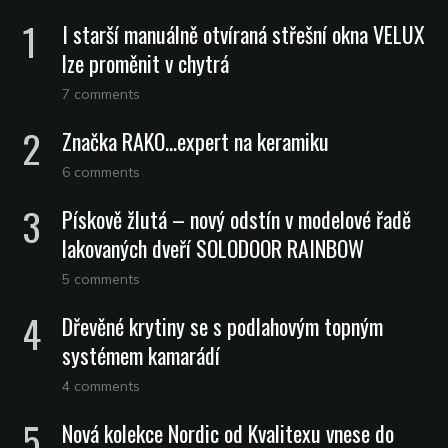
I starší manuálně otvíraná střešní okna VELUX
lze proměnit v chytrá
7 comments
Značka RAKO…expert na keramiku
6 comments
Pískově žlutá – nový odstín v modelové řadě
lakovaných dveří SOLODOOR RAINBOW
5 comments
Dřevěné krytiny se s podlahovým topným
systémem kamarádí
4 comments
Nová kolekce Nordic od Kvalitexu vnese do