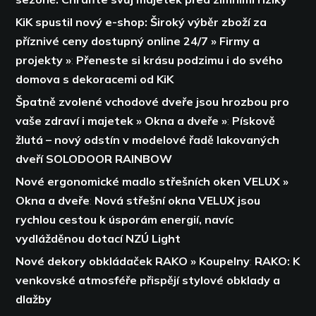
KiK spustil nový e-shop: Široký výběr zboží za
příznivé ceny dostupný online 24/7 » Firmy a
projekty »
:
Přeneste si krásu podzimu i do svého
domova s dekoracemi od KiK
Špatně zvolené vchodové dveře jsou hrozbou pro
vaše zdraví i majetek » Okna a dveře »
:
Pískově
žlutá – nový odstín v modelové řadě lakovaných
dveří SOLODOOR RAINBOW
Nové ergonomické madlo střešních oken VELUX »
Okna a dveře
:
Nová střešní okna VELUX jsou
rychlou cestou k úsporám energií,
navíc
vydlážděnou dotací NZÚ Light
Nové dekory obkládaček RAKO » Koupelny
:
RAKO: K
venkovské atmosféře přispějí stylové obklady a
dlažby