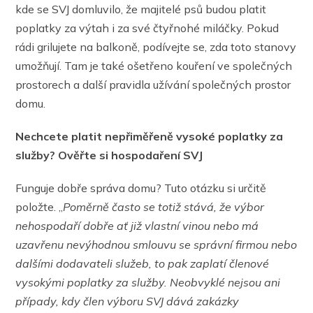
kde se SVJ domluvilo, že majitelé psů budou platit
poplatky za výtah i za své čtyřnohé miláčky. Pokud
rádi grilujete na balkoně, podívejte se, zda toto stanovy
umožňují. Tam je také ošetřeno kouření ve společných
prostorech a další pravidla užívání společných prostor
domu.
Nechcete platit nepřiměřeně vysoké poplatky za
služby? Ověřte si hospodaření SVJ
Funguje dobře správa domu? Tuto otázku si určitě
položte. „
Poměrně často se totiž stává, že výbor
nehospodaří dobře ať již vlastní vinou nebo má
uzavřenu nevýhodnou smlouvu se správní firmou nebo
dalšími dodavateli služeb, to pak zaplatí členové
vysokými poplatky za služby. Neobvyklé nejsou ani
případy, kdy člen výboru SVJ dává zakázky