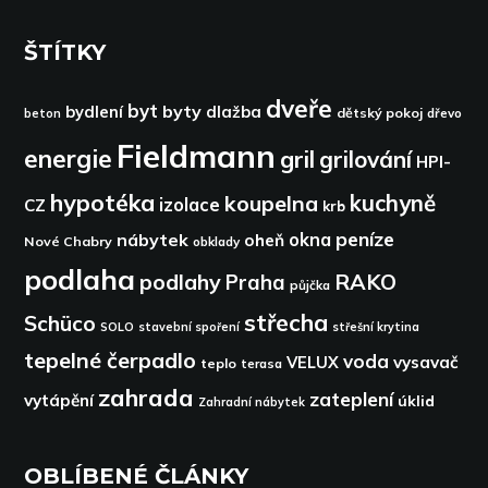
ŠTÍTKY
dveře
byt
byty
bydlení
dlažba
dětský pokoj
dřevo
beton
Fieldmann
energie
gril
grilování
HPI-
hypotéka
kuchyně
koupelna
izolace
CZ
krb
peníze
okna
nábytek
oheň
Nové Chabry
obklady
podlaha
podlahy
RAKO
Praha
půjčka
střecha
Schüco
SOLO
stavební spoření
střešní krytina
tepelné čerpadlo
voda
VELUX
vysavač
teplo
terasa
zahrada
zateplení
vytápění
úklid
Zahradní nábytek
OBLÍBENÉ ČLÁNKY