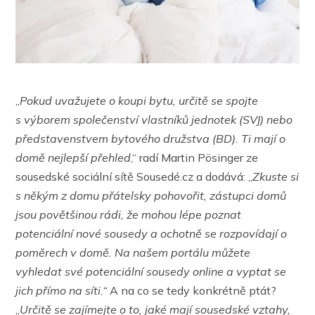
„
Pokud uvažujete o koupi bytu, určitě se spojte
s výborem společenství vlastníků jednotek (SVJ) nebo
představenstvem bytového družstva (BD). Ti mají o
domě nejlepší přehled
,“ radí Martin Pösinger ze
sousedské sociální sítě Sousedé.cz a dodává: „
Zkuste si
s někým z domu přátelsky pohovořit, zástupci domů
jsou povětšinou rádi, že mohou lépe poznat
potenciální nové sousedy a ochotně se rozpovídají o
poměrech v domě. Na našem portálu můžete
vyhledat své potenciální sousedy online a vyptat se
jich přímo na síti.“
A na co se tedy konkrétně ptát?
„
Určitě se zajímejte o to, jaké mají sousedské vztahy,