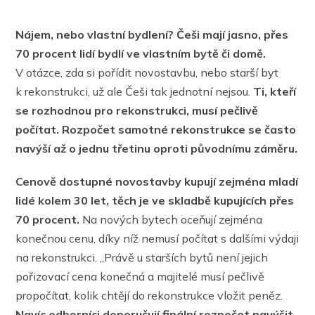
Nájem, nebo vlastní bydlení? Češi mají jasno, přes
70 procent lidí bydlí ve vlastním bytě či domě.
V otázce, zda si pořídit novostavbu, nebo starší byt
k rekonstrukci, už ale Češi tak jednotní nejsou.
Ti, kteří
se rozhodnou pro rekonstrukci, musí pečlivě
počítat. Rozpočet samotné rekonstrukce se často
navýší až o jednu třetinu oproti původnímu záměru.
Cenově dostupné novostavby kupují zejména mladí
lidé kolem 30 let, těch je ve skladbě kupujících přes
70 procent.
Na nových bytech oceňují zejména
konečnou cenu, díky níž nemusí počítat s dalšími výdaji
na rekonstrukci. „Právě u starších bytů není jejich
pořizovací cena konečná a majitelé musí pečlivě
propočítat, kolik chtějí do rekonstrukce vložit peněz.
Navíc odborníci doporučují finální rozpočet navýšit