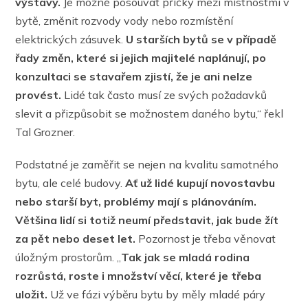
výstavy.
Je možné posouvat příčky mezi místnostmi v
bytě, změnit rozvody vody nebo rozmístění
elektrických zásuvek.
U starších bytů se v případě
řady změn, které si jejich majitelé naplánují, po
konzultaci se stavařem zjistí, že je ani nelze
provést.
Lidé tak často musí ze svých požadavků
slevit a přizpůsobit se možnostem daného bytu,“ řekl
Tal Grozner.
Podstatné je zaměřit se nejen na kvalitu samotného
bytu, ale celé budovy.
Ať už lidé kupují novostavbu
nebo starší byt, problémy mají s plánováním.
Většina lidí si totiž neumí představit, jak bude žít
za pět nebo deset let.
Pozornost je třeba věnovat
úložným prostorům. „
Tak jak se mladá rodina
rozrůstá, roste i množství věcí, které je třeba
uložit.
Už ve fázi výběru bytu by měly mladé páry