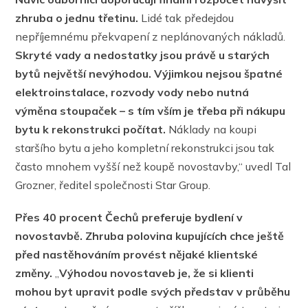
zhruba o jednu třetinu.
Lidé tak předejdou
nepříjemnému překvapení z neplánovaných nákladů.
Skryté vady a nedostatky jsou právě u starých
bytů největší nevýhodou. Výjimkou nejsou špatné
elektroinstalace, rozvody vody nebo nutná
výměna stoupaček – s tím vším je třeba při nákupu
bytu k rekonstrukci počítat.
Náklady na koupi
staršího bytu a jeho kompletní rekonstrukci jsou tak
často mnohem vyšší než koupě novostavby,“ uvedl Tal
Grozner, ředitel společnosti Star Group.
Přes 40 procent Čechů preferuje bydlení v
novostavbě. Zhruba polovina kupujících chce ještě
před nastěhováním provést nějaké klientské
změny.
„
Výhodou novostaveb je, že si klienti
mohou byt upravit podle svých představ v průběhu