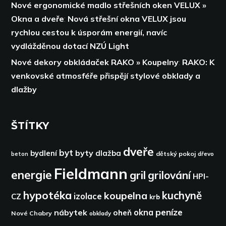
Nové ergonomické madlo střešních oken VELUX »
Okna a dveře
:
Nová střešní okna VELUX jsou
rychlou cestou k úsporám energií,
navíc
vydlážděnou dotací NZÚ Light
Nové dekory obkládaček RAKO » Koupelny
:
RAKO: K
venkovské atmosféře přispějí stylové obklady a
dlažby
ŠTÍTKY
dveře
byt
byty
bydlení
dlažba
dětský pokoj
dřevo
beton
Fieldmann
energie
gril
grilování
HPI-
hypotéka
kuchyně
koupelna
izolace
CZ
krb
peníze
okna
nábytek
oheň
Nové Chabry
obklady