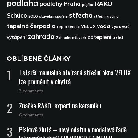
podlaha
podlahy
RAKO
Praha
půjčka
střecha
Schüco
SOLO
stavební spoření
střešní krytina
tepelné čerpadlo
voda
VELUX
vysavač
teplo
terasa
zahrada
zateplení
vytápění
úklid
Zahradní nábytek
OBLÍBENÉ ČLÁNKY
I starší manuálně otvíraná střešní okna VELUX
lze proměnit v chytrá
7 comments
Značka RAKO…expert na keramiku
6 comments
Pískově žlutá – nový odstín v modelové řadě