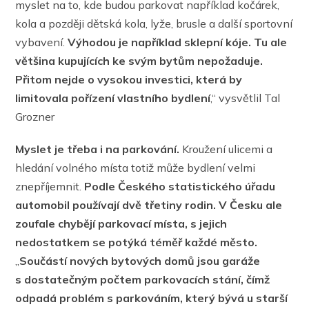
myslet na to, kde budou parkovat například kočárek,
kola a později dětská kola, lyže, brusle a další sportovní
vybavení.
Výhodou je například sklepní kóje. Tu ale
většina kupujících ke svým bytům nepožaduje.
Přitom nejde o vysokou investici, která by
limitovala pořízení vlastního bydlení
,“ vysvětlil Tal
Grozner
Myslet je třeba i na parkování.
Kroužení ulicemi a
hledání volného místa totiž může bydlení velmi
znepříjemnit.
Podle Českého statistického úřadu
automobil používají dvě třetiny rodin. V Česku ale
zoufale chybějí parkovací místa, s jejich
nedostatkem se potýká téměř každé město.
„
Součástí nových bytových domů jsou garáže
s dostatečným počtem parkovacích stání, čímž
odpadá problém s parkováním, který bývá u starší