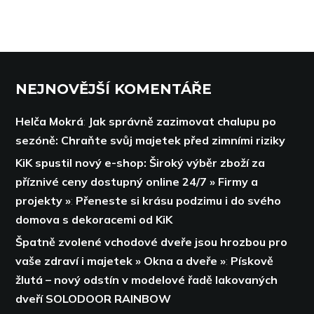
NEJNOVĚJŠÍ KOMENTÁŘE
Helča Mokrá
:
Jak správně zazimovat chalupu po
sezóně: Chraňte svůj majetek před zimními riziky
KiK spustil nový e-shop: Široký výběr zboží za
příznivé ceny dostupný online 24/7 » Firmy a
projekty »
:
Přeneste si krásu podzimu i do svého
domova s dekoracemi od KiK
Špatně zvolené vchodové dveře jsou hrozbou pro
vaše zdraví i majetek » Okna a dveře »
:
Pískově
žlutá – nový odstín v modelové řadě lakovaných
dveří SOLODOOR RAINBOW