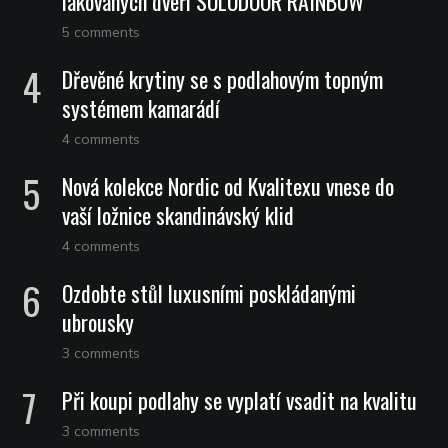
lakovaných dveří SOLODOOR RAINBOW
5 comments
Dřevěné krytiny se s podlahovým topným
systémem kamarádí
4 comments
Nová kolekce Nordic od Kvalitexu vnese do
vaší ložnice skandinávský klid
4 comments
Ozdobte stůl luxusními poskládanými
ubrousky
3 comments
Při koupi podlahy se vyplatí vsadit na kvalitu
3 comments