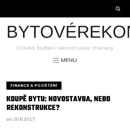
BYTOVÉREKO
Stavba, bydlení, rekonstrukce, interiery
MENU
FINANCE A POJIŠTĚNÍ
KOUPĚ BYTU: NOVOSTAVBA, NEBO
REKONSTRUKCE?
on
20.6.2017