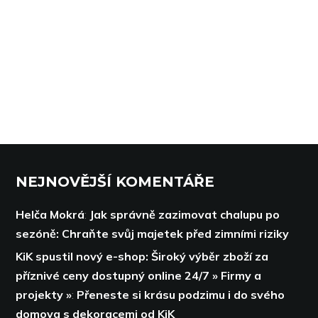
NEJNOVĚJŠÍ KOMENTÁŘE
Helča Mokrá
:
Jak správně zazimovat chalupu po
sezóně: Chraňte svůj majetek před zimními riziky
KiK spustil nový e-shop: Široký výběr zboží za
příznivé ceny dostupný online 24/7 » Firmy a
projekty »
:
Přeneste si krásu podzimu i do svého
domova s dekoracemi od KiK