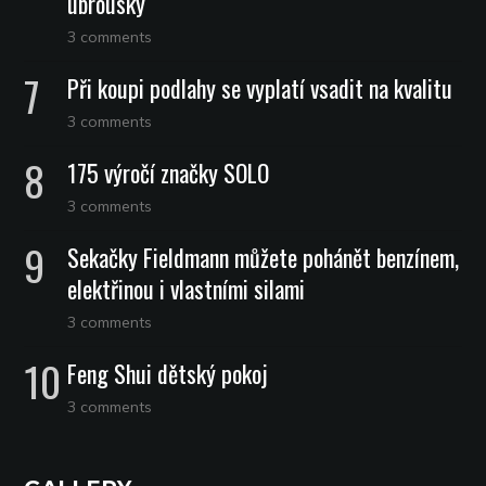
ubrousky
3 comments
Při koupi podlahy se vyplatí vsadit na kvalitu
3 comments
175 výročí značky SOLO
3 comments
Sekačky Fieldmann můžete pohánět benzínem,
elektřinou i vlastními silami
3 comments
Feng Shui dětský pokoj
3 comments