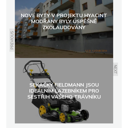
NOVÉ BYTY V PROJEKTU HYACINT
MODŘANY BYLY ÚSPĚŠNĚ
ZKOLAUDOVÁNY
PREVIOUS
NEXT
SEKAČKY FIELDMANN JSOU
IDEÁLNÍM LAZEBNÍKEM PRO
SESTŘIH VAŠEHO TRÁVNÍKU