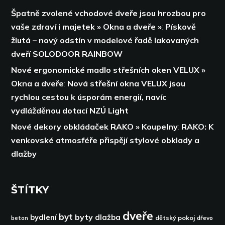
Špatně zvolené vchodové dveře jsou hrozbou pro
vaše zdraví i majetek » Okna a dveře »
:
Pískově
žlutá – nový odstín v modelové řadě lakovaných
dveří SOLODOOR RAINBOW
Nové ergonomické madlo střešních oken VELUX »
Okna a dveře
:
Nová střešní okna VELUX jsou
rychlou cestou k úsporám energií,
navíc
vydlážděnou dotací NZÚ Light
Nové dekory obkládaček RAKO » Koupelny
:
RAKO: K
venkovské atmosféře přispějí stylové obklady a
dlažby
ŠTÍTKY
dveře
byt
byty
bydlení
dlažba
dětský pokoj
dřevo
beton