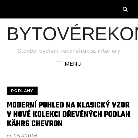
BYTOVÉREKO
Stavba, bydlení, rekonstrukce, interiery
MENU
PODLAHY
MODERNÍ POHLED NA KLASICKÝ VZOR
V NOVÉ KOLEKCI DŘEVĚNÝCH PODLAH
KÄHRS CHEVRON
on
25.4.2016