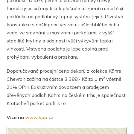
pokládku. Dílce s perem a drážkou (pravý a levý
formát) jsou určeny k celoplošnému lepení a umožňují
pokládku na podlahový topný systém. Jejich třívrstvá
konstrukce s nášlapnou vrstvou z ušlechtilého dubu
vede, ve srovnání s masivními parketami, k vyšší
stabilitě krytiny a odolnosti vůči výkyvům tepla i
vlhkosti. Vrstvená podlaha je lépe odolná proti
prohýbání, vyboulení a praskání.
Doporučovaná prodejní cena dekorů z kolekce Kährs
2
Chevron začíná na částce 3 388,- Kč za 1 m
včetně
21% DPH. Exkluzivním dovozcem a prodejcem
dřevěných podlah Kährs na českém trhu je společnost
Kratochvíl parket profi, s.r.o.
Více na
www.kpp.cz