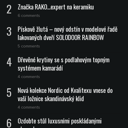
Značka RAKO…expert na keramiku
6 comments
Pískově žlutá – nový odstín v modelové řadě
lakovaných dveří SOLODOOR RAINBOW
5 comments
Dřevěné krytiny se s podlahovým topným
systémem kamarádí
4 comments
Nová kolekce Nordic od Kvalitexu vnese do
vaší ložnice skandinávský klid
4 comments
Ozdobte stůl luxusními poskládanými