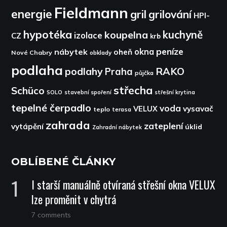
Fieldmann
energie
gril
grilování
HPI-
hypotéka
kuchyně
koupelna
izolace
CZ
krb
peníze
okna
nábytek
oheň
Nové Chabry
obklady
podlaha
podlahy
RAKO
Praha
půjčka
střecha
Schüco
SOLO
stavební spoření
střešní krytina
tepelné čerpadlo
voda
VELUX
vysavač
teplo
terasa
zahrada
zateplení
vytápění
úklid
Zahradní nábytek
OBLÍBENÉ ČLÁNKY
I starší manuálně otvíraná střešní okna VELUX
lze proměnit v chytrá
7 comments