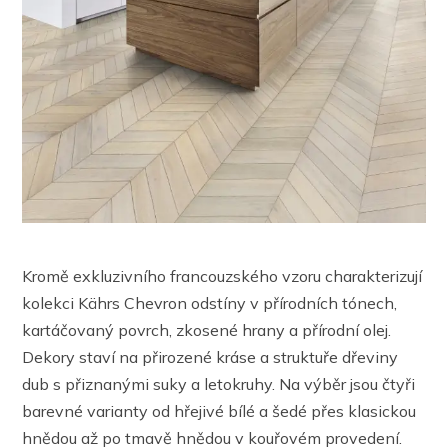
Kromě exkluzivního francouzského vzoru charakterizují
kolekci Kährs Chevron odstíny v přírodních tónech,
kartáčovaný povrch, zkosené hrany a přírodní olej.
Dekory staví na přirozené kráse a struktuře dřeviny
dub s přiznanými suky a letokruhy. Na výběr jsou čtyři
barevné varianty od hřejivé bílé a šedé přes klasickou
hnědou až po tmavě hnědou v kouřovém provedení.