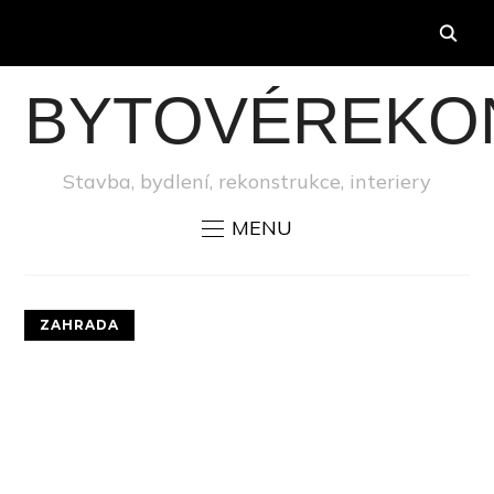
BYTOVÉREKO
Stavba, bydlení, rekonstrukce, interiery
MENU
ZAHRADA