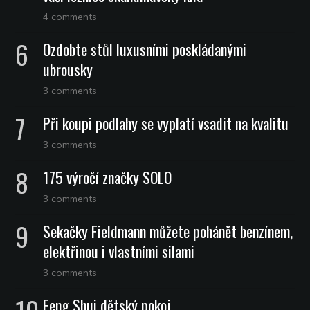
4 comments
Ozdobte stůl luxusními poskládanými
ubrousky
3 comments
Při koupi podlahy se vyplatí vsadit na kvalitu
3 comments
175 výročí značky SOLO
3 comments
Sekačky Fieldmann můžete pohánět benzínem,
elektřinou i vlastními silami
3 comments
Feng Shui dětský pokoj