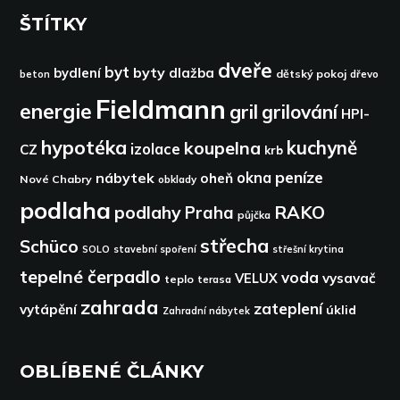
ŠTÍTKY
dveře
byt
byty
bydlení
dlažba
dětský pokoj
dřevo
beton
Fieldmann
energie
gril
grilování
HPI-
hypotéka
kuchyně
koupelna
izolace
CZ
krb
peníze
okna
nábytek
oheň
Nové Chabry
obklady
podlaha
podlahy
RAKO
Praha
půjčka
střecha
Schüco
SOLO
stavební spoření
střešní krytina
tepelné čerpadlo
voda
VELUX
vysavač
teplo
terasa
zahrada
zateplení
vytápění
úklid
Zahradní nábytek
OBLÍBENÉ ČLÁNKY