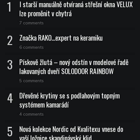
I starší manuálně otvíraná střešní okna VELUX
lze proměnit v chytrá
7 comments
Značka RAKO…expert na keramiku
6 comments
Pískově žlutá – nový odstín v modelové řadě
lakovaných dveří SOLODOOR RAINBOW
5 comments
Dřevěné krytiny se s podlahovým topným
systémem kamarádí
4 comments
Nová kolekce Nordic od Kvalitexu vnese do
vaší ložnice skandinávský klid