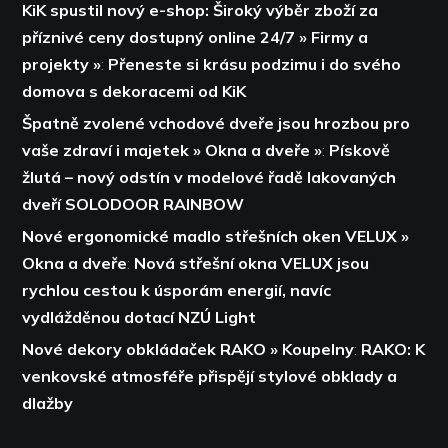
KiK spustil nový e-shop: Široký výběr zboží za
příznivé ceny dostupný online 24/7 » Firmy a
projekty »
:
Přeneste si krásu podzimu i do svého
domova s dekoracemi od KiK
Špatně zvolené vchodové dveře jsou hrozbou pro
vaše zdraví i majetek » Okna a dveře »
:
Pískově
žlutá – nový odstín v modelové řadě lakovaných
dveří SOLODOOR RAINBOW
Nové ergonomické madlo střešních oken VELUX »
Okna a dveře
:
Nová střešní okna VELUX jsou
rychlou cestou k úsporám energií,
navíc
vydlážděnou dotací NZÚ Light
Nové dekory obkládaček RAKO » Koupelny
:
RAKO: K
venkovské atmosféře přispějí stylové obklady a
dlažby