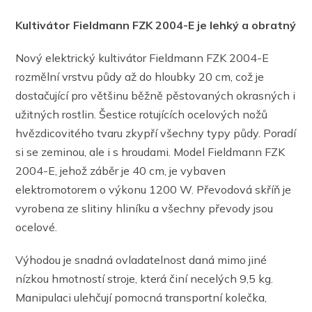
Kultivátor Fieldmann FZK 2004-E je lehký a obratný
Nový elektrický kultivátor Fieldmann FZK 2004-E
rozmělní vrstvu půdy až do hloubky 20 cm, což je
dostačující pro většinu běžně pěstovaných okrasných i
užitných rostlin. Šestice rotujících ocelových nožů
hvězdicovitého tvaru zkypří všechny typy půdy. Poradí
si se zeminou, ale i s hroudami. Model Fieldmann FZK
2004-E, jehož záběr je 40 cm, je vybaven
elektromotorem o výkonu 1200 W. Převodová skříň je
vyrobena ze slitiny hliníku a všechny převody jsou
ocelové.
Výhodou je snadná ovladatelnost daná mimo jiné
nízkou hmotností stroje, která činí necelých 9,5 kg.
Manipulaci ulehčují pomocná transportní kolečka,