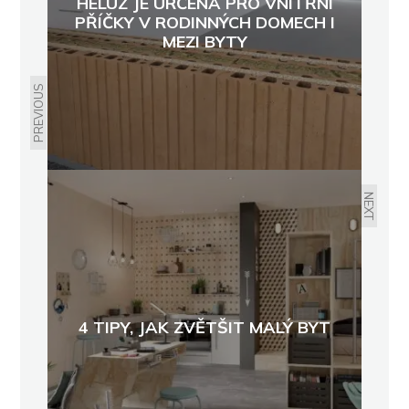
HELUZ JE URČENA PRO VNITŘNÍ
PŘÍČKY V RODINNÝCH DOMECH I
MEZI BYTY
PREVIOUS
NEXT
4 TIPY, JAK ZVĚTŠIT MALÝ BYT