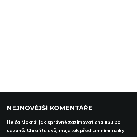
NEJNOVĚJŠÍ KOMENTÁŘE
Helča Mokrá
:
Jak správně zazimovat chalupu po
sezóně: Chraňte svůj majetek před zimními riziky