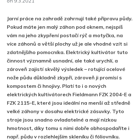
on
9.3.2021
Jarní práce na zahradě zahrnují také přípravu půdy.
Pokud máte jen malý záhon pod oknem, nejspíš
vám na jeho zkypření postačí rýč a motyčka, na
více záhonů a větší plochy už je ale vhodné vzít si
zdatnějšího pomocníka. Elektrický kultivátor tuto
činnost významně usnadní, ale také urychlí, a
zároveň zajistí skvělý výsledek – rotující ocelové
nože půdu důkladně zkypří, zároveň ji promísí s
kompostem či hnojivy. Platí to i o nových
elektrických kultivátorech Fieldmann FZK 2004-E a
FZK 2115-E, které jsou ideální na menší až středně
velké záhony v dosahu elektrické zásuvky. Tyto
stroje jsou snadno ovladatelné a mají nízkou
hmotnost, díky tomu s nimi dobře obhospodaříte i
např. půdu v rozlehlejším skleníku či fóliovníku.