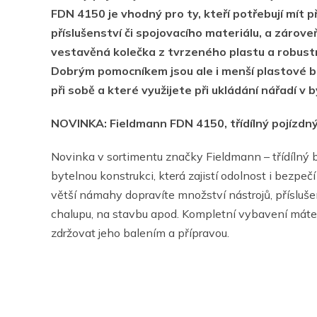
FDN 4150 je vhodný pro ty, kteří potřebují mít př
příslušenství či spojovacího materiálu, a zárove
vestavěná kolečka z tvrzeného plastu a robustn
Dobrým pomocníkem jsou ale i menší plastové bo
při sobě a které využijete při ukládání nářadí v 
NOVINKA:
Fieldmann FDN 4150, třídílný pojízdn
Novinka v sortimentu značky Fieldmann – třídílný 
bytelnou konstrukci, která zajistí odolnost i bezpeč
větší námahy dopravíte množství nástrojů, příslušen
chalupu, na stavbu apod. Kompletní vybavení máte 
zdržovat jeho balením a přípravou.