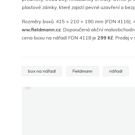
plastové zámky, které zajistí pevné uzavření a bezp
Rozměry boxů: 415 × 210 × 190 mm (FDN 4116), 
ww.fieldmann.cz
. Doporučená akční maloobchodn
cena boxu na nářadí FDN 4118 je
299 Kč
. Prodej v
PREVIOUS
box na nářadí
Fieldmann
nářadí
TREND LETOŠNÍCH
VÁNOC: NEMOVITOST
POD STROMEČEK