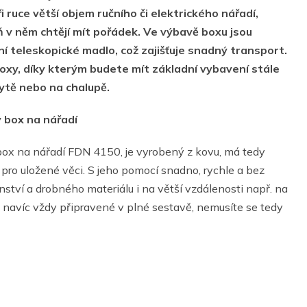
i ruce větší objem ručního či elektrického nářadí,
ň v něm chtějí mít pořádek. Ve výbavě boxu jsou
í teleskopické madlo, což zajišťuje snadný transport.
xy, díky kterým budete mít základní vybavení stále
bytě nebo na chalupě.
ý box na nářadí
box na nářadí FDN 4150, je vyrobený z kovu, má tedy
í pro uložené věci. S jeho pomocí snadno, rychle a bez
ství a drobného materiálu i na větší vzdálenosti např. na
navíc vždy připravené v plné sestavě, nemusíte se tedy