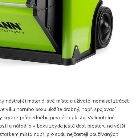
ý nástroj či materiál své místo a uživatel nemusel ztrácet
 víku horního boxu uložíte drobný, např. spojovací
ky krytu z průhledného pevného plastu. Vyjímatelná
osti a nářadí a v boxu zbyde ještě dost prostoru na větší
ostatkem místa např. pro sadu nejčastěji používaných