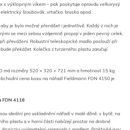
box s výklopným víkem – pak poskytuje opravdu velkorysý
elektrický šroubovák, vrtačka, bruska apod.
aby je bylo možné přenášet i jednotlivě. Každý z nich je
rými se mezi sebou vzájemně propojí v jeden pevný celek,
 při převážení. Robustní teleskopické madlo poslouží při
ebude překážet. Kolečka z tvrzeného plastu zaručují
50 má rozměry 520 × 320 × 721 mm a hmotnost 15 kg.
obchodní cena boxu na nářadí Fieldmann FDN 4150 je
a FDN 4118
 ideální pro uskladnění nářadí v malé dílně, v bytě, na
ího plastu a v horní části nabízejí prostor na drobné
k dispozici vyjímatelný organizér s madlem. Praktické jsou