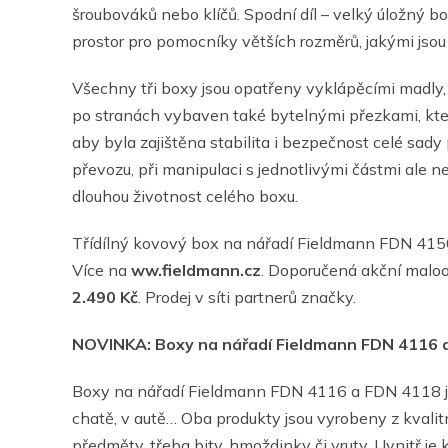
šroubováků nebo klíčů. Spodní díl – velký úložný 
prostor pro pomocníky větších rozměrů, jakými jsou 
Všechny tři boxy jsou opatřeny vyklápěcími madly, 
po stranách vybaven také bytelnými přezkami, kte
aby byla zajištěna stabilita i bezpečnost celé sady
převozu, při manipulaci s jednotlivými částmi ale n
dlouhou životnost celého boxu.
Třídílný kovový box na nářadí Fieldmann FDN 41
Více na
ww.fieldmann.cz
. Doporučená akční malo
2.490 Kč
. Prodej v síti partnerů značky.
NOVINKA:
Boxy na nářadí Fieldmann FDN 4116 
Boxy na nářadí Fieldmann FDN 4116 a FDN 4118 jsou
chatě, v autě… Oba produkty jsou vyrobeny z kvalitn
předměty, třeba bity, hmoždinky či vruty. Uvnitř je 