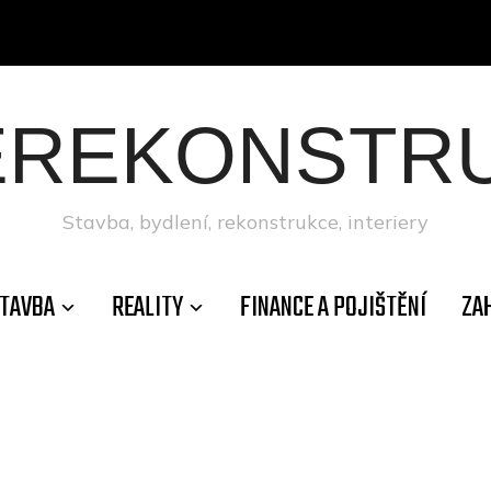
ÉREKONSTRU
Stavba, bydlení, rekonstrukce, interiery
TAVBA
REALITY
FINANCE A POJIŠTĚNÍ
ZA