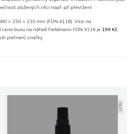
ečnost uložených věcí např. při převržení.
480 × 250 × 230 mm (FDN 4118). Více na
í cena boxu na nářadí Fieldmann FDN 4116 je
199 Kč
,
 síti partnerů značky.
NEXT