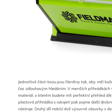
Jednotlivé části boxu jsou členěny tak, aby měl každ
čas zdlouhavým hledáním. V menších přihrádkách ve
materiál, o kterém budete mít perfektní přehled dí
plastová přihrádka s rukojetí pak pojme další drobn
nástroje. Druhý díl nabízí dvě výsuvné zásuvky s d