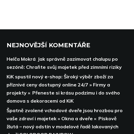
NEJNOVĚJŠÍ KOMENTÁŘE
Helča Mokrá
:
Jak správně zazimovat chalupu po
sezóně: Chraňte svůj majetek před zimními riziky
KiK spustil nový e-shop: Široký výběr zboží za
příznivé ceny dostupný online 24/7 » Firmy a
projekty »
:
Přeneste si krásu podzimu i do svého
domova s dekoracemi od KiK
Špatně zvolené vchodové dveře jsou hrozbou pro
vaše zdraví i majetek » Okna a dveře »
:
Pískově
žlutá – nový odstín v modelové řadě lakovaných