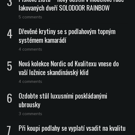
lakovaných dveří SOLODOOR RAINBOW
5 comments
Dřevěné krytiny se s podlahovým topným
systémem kamarádí
4 comments
Nová kolekce Nordic od Kvalitexu vnese do
vaší ložnice skandinávský klid
4 comments
Ozdobte stůl luxusními poskládanými
ubrousky
3 comments
Při koupi podlahy se vyplatí vsadit na kvalitu