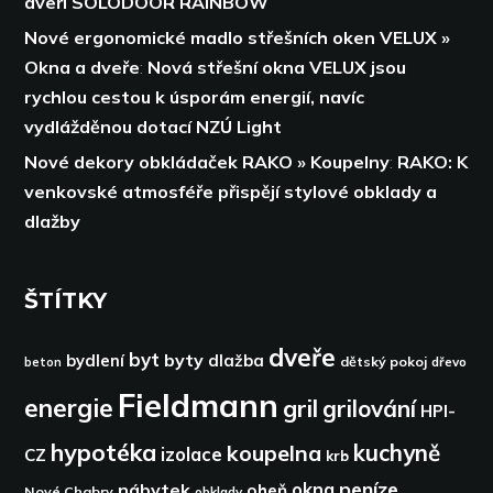
dveří SOLODOOR RAINBOW
Nové ergonomické madlo střešních oken VELUX »
Okna a dveře
:
Nová střešní okna VELUX jsou
rychlou cestou k úsporám energií,
navíc
vydlážděnou dotací NZÚ Light
Nové dekory obkládaček RAKO » Koupelny
:
RAKO: K
venkovské atmosféře přispějí stylové obklady a
dlažby
ŠTÍTKY
dveře
byt
byty
bydlení
dlažba
dětský pokoj
dřevo
beton
Fieldmann
energie
gril
grilování
HPI-
hypotéka
kuchyně
koupelna
izolace
CZ
krb
peníze
okna
nábytek
oheň
Nové Chabry
obklady