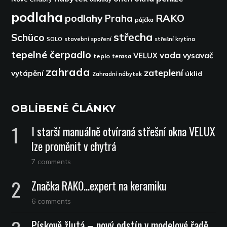
podlaha
podlahy
RAKO
Praha
půjčka
střecha
Schüco
SOLO
stavební spoření
střešní krytina
tepelné čerpadlo
voda
VELUX
vysavač
teplo
terasa
zahrada
zateplení
vytápění
úklid
Zahradní nábytek
OBLÍBENÉ ČLÁNKY
I starší manuálně otvíraná střešní okna VELUX
lze proměnit v chytrá
7 comments
Značka RAKO…expert na keramiku
6 comments
Pískově žlutá – nový odstín v modelové řadě