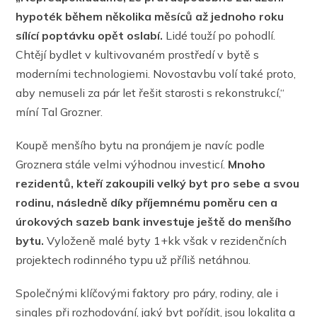
hypoték během několika měsíců až jednoho roku
sílící poptávku opět oslabí.
Lidé touží po pohodlí.
Chtějí bydlet v kultivovaném prostředí v bytě s
moderními technologiemi. Novostavbu volí také proto,
aby nemuseli za pár let řešit starosti s rekonstrukcí,“
míní Tal Grozner.
Koupě menšího bytu na pronájem je navíc podle
Groznera stále velmi výhodnou investicí.
Mnoho
rezidentů, kteří zakoupili velký byt pro sebe a svou
rodinu, následně díky příjemnému poměru cen a
úrokových sazeb bank investuje ještě do menšího
bytu.
Vyloženě malé byty 1+kk však v rezidenčních
projektech rodinného typu už příliš netáhnou.
Společnými klíčovými faktory pro páry, rodiny, ale i
singles při rozhodování, jaký byt pořídit, jsou lokalita a