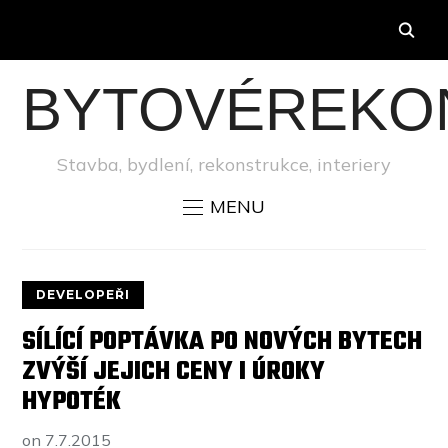
BYTOVÉREKO
Stavba, bydlení, rekonstrukce, interiery
MENU
DEVELOPEŘI
SÍLÍCÍ POPTÁVKA PO NOVÝCH BYTECH
ZVÝŠÍ JEJICH CENY I ÚROKY
HYPOTÉK
on
7.7.2015