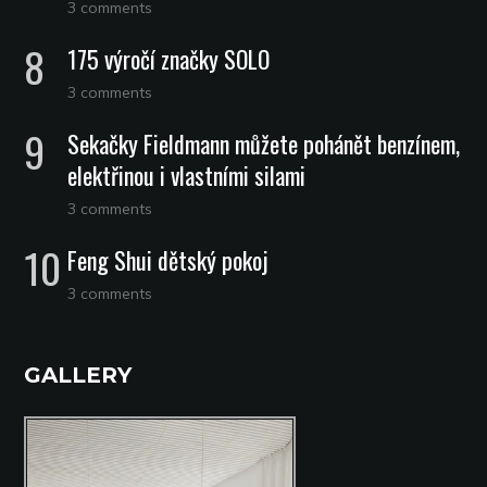
3 comments
175 výročí značky SOLO
3 comments
Sekačky Fieldmann můžete pohánět benzínem,
elektřinou i vlastními silami
3 comments
Feng Shui dětský pokoj
3 comments
GALLERY