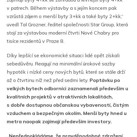
v patrech. Během výstavby a s jejím koncem pak
vzrůstá zájem o menší byty 3+kk a také byty 2+kk,“
uvedl Tal Grozner, ředitel společnosti Star Group, která
stojí za výstavbou moderní čtvrti Nové Chabry pro
tisíce rezidentů v Praze 8.
Díky lepšící se ekonomické situaci lidé opět získali
sebedůvěru. Reagují na minimální úrokové sazby
hypoték i nízké ceny nových bytů, které se stále drží
až o čtvrtinu níž než před sedmi lety.
Poptávku po
velkých bytech odborníci zaznamenali především u
kvalitních projektů v atraktivních lokalitách,
s dobře dostupnou občanskou vybaveností, čistým
vzduchem a bezpečným okolím. Menší byty hned u
metra naopak zajímají především investory.
„Nepředpokládáme, že pravděpodobné zdražení