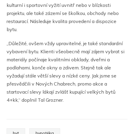
kulturní i sportovní vyžití uvnitř nebo v blízkosti
projektu, ale také zázemí se školkou, obchody nebo
restaurací. Následuje kvalita provedení a dispozice
bytu.
„Důležité, ovšem vždy upravitelné, je také standardní
vybavení bytu. Klienti všeobecně mají zájem vybrat si
materiály počínaje kvalitními obklady, dveřmi a
podlahami, konče okny a zdivem. Stejně tak ale
vyžadují stále větší slevy a nízké ceny. Jak jsme se
přesvědčili v Nových Chabrech, promo akce a
startovací slevy lákají zvlášť kupující velkých bytů
4+kk,“ doplnil Tal Grozner.
byt
hypotéka