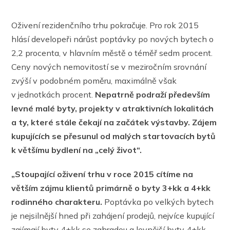
Oživení rezidenčního trhu pokračuje. Pro rok 2015
hlásí developeři nárůst poptávky po nových bytech o
2,2 procenta, v hlavním městě o téměř sedm procent.
Ceny nových nemovitostí se v meziročním srovnání
zvýší v podobném poměru, maximálně však
v jednotkách procent.
Nepatrně podraží především
levné malé byty, projekty v atraktivních lokalitách
a ty, které stále čekají na začátek výstavby. Zájem
kupujících se přesunul od malých startovacích bytů
k většímu bydlení na „celý život“.
„Stoupající oživení trhu v roce 2015 cítíme na
větším zájmu klientů primárně o byty 3+kk a 4+kk
rodinného charakteru.
Poptávka po velkých bytech
je nejsilnější hned při zahájení prodejů, nejvíce kupující
zajímají byty 4+kk se zahradou a levnější byty 4+kk