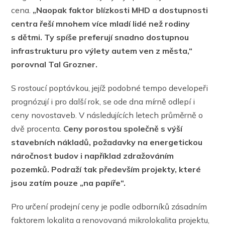
cena.
„Naopak faktor blízkosti MHD a dostupnosti
centra řeší mnohem více mladí lidé než rodiny
s dětmi. Ty spíše preferují snadno dostupnou
infrastrukturu pro výlety autem ven z města,“
porovnal Tal Grozner.
S rostoucí poptávkou, jejíž podobné tempo developeři
prognózují i pro další rok, se ode dna mírně odlepí i
ceny novostaveb. V následujících letech průměrně o
dvě procenta.
Ceny porostou společně s výší
stavebních nákladů, požadavky na energetickou
náročnost budov i například zdražováním
pozemků. Podraží tak především projekty, které
jsou zatím pouze „na papíře“.
Pro určení prodejní ceny je podle odborníků zásadním
faktorem lokalita a renovovaná mikrolokalita projektu,