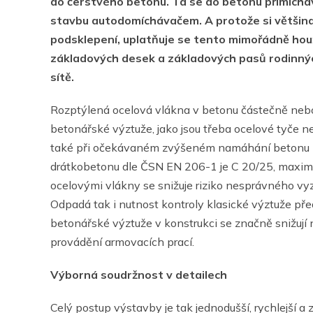
do čerstvého betonu. Ta se do betonu přimícháva
stavbu autodomíchávačem. A protože si většin
podsklepení, uplatňuje se tento mimořádně houž
základových desek a základových pasů rodinný
sítě.
Rozptýlená ocelová vlákna v betonu částečně nebo
betonářské výztuže, jako jsou třeba ocelové tyče n
také při očekávaném zvýšeném namáhání betonu na
drátkobetonu dle ČSN EN 206-1 je C 20/25, maximá
ocelovými vlákny se snižuje riziko nesprávného vyzt
Odpadá tak i nutnost kontroly klasické výztuže př
betonářské výztuže v konstrukci se značně snižují
provádění armovacích prací.
Výborná soudržnost v detailech
Celý postup výstavby je tak jednodušší, rychlejší a