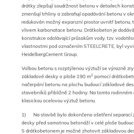
drátky zlepšují soudržnost betonu v detailech kons
zmenšují trhliny a zabraňují opadávání betonu v ok
redukován možný expanzní prostor uvnitř betonu, t
vlivem karbonatace betonu. Drátkobeton je dodává
konstrukce odolávající průsakům vody, tzv. vodot
vlastnostmi pod označením STEELCRETE, byl vyvi
HeidelbergCement Group.
Volbou betonu s rozptýlenou výztuží se výrazně zry
2
základové desky o ploše 190 m
pomocí drátkobetonu
načerpání betonu na plochu budoucí základové desk
stavebníků přibližně 2 hodiny. Na tomto rodinném
klasickou ocelovou výztuž betonu.
1) Na stavbě bylo dokončeno ošetření separací 
desky před samotnou betonáží v celé ploše budou
S drátkobetonem je možné zhotovit základovou des