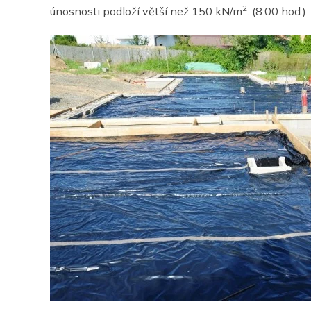
2
únosnosti podloží větší než 150 kN/m
.
(8:00 hod.)