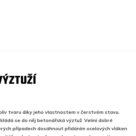
VÝZTUŽÍ
oliv tvaru díky jeho vlastnostem v čerstvém stavu.
kládá se do něj betonářská výztuž
.
Velmi dobré
erých případech dosáhnout přidáním ocelových vláken