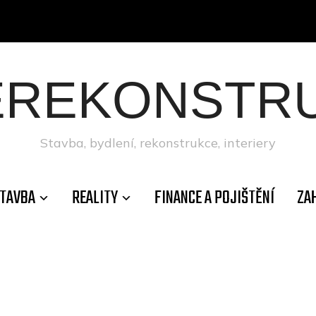
ÉREKONSTRU
Stavba, bydlení, rekonstrukce, interiery
TAVBA
REALITY
FINANCE A POJIŠTĚNÍ
ZA