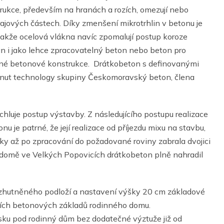
trukce, především na hranách a rozích, omezují nebo
rajových částech. Díky zmenšení mikrotrhlin v betonu je
akže ocelová vlákna navíc zpomalují postup koroze
n i jako lehce zpracovatelný beton nebo beton pro
ěsné betonové konstrukce. Drátkobeton s definovanými
nut technology skupiny Českomoravský beton, člena
chluje postup výstavby. Z následujícího postupu realizace
 je patrné, že její realizace od příjezdu mixu na stavbu,
y až po zpracování do požadované roviny zabrala dvojici
 domě ve Velkých Popovicích drátkobeton plně nahradil
zhutněného podloží a nastavení výšky 20 cm základové
cích betonových základů rodinného domu.
ku pod rodinný dům bez dodatečné výztuže již od