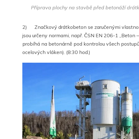
Příprava plochy na stavbě před betonáží dr
2) Značkový drátkobeton se zaručenými vlastnost
jsou určeny normami, např. ČSN EN 206-1 „Beton – Č
probíhá na betonárně pod kontrolou všech postupů
ocelových vláken). (8:30 hod.)