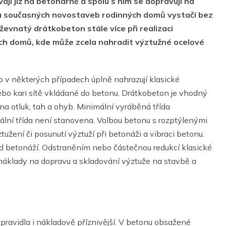
jí již na betonárně a spolu s ním se dopravují na
a současných novostaveb rodinných domů vystačí bez
evnatý drátkobeton stále více při realizaci
ch domů, kde může zcela nahradit výztužné ocelové
 v některých případech úplně nahrazují klasické
ebo kari sítě vkládané do betonu. Drátkobeton je vhodný
 otluk, tah a ohyb. Minimální vyráběná třída
lní třída není stanovena. Volbou betonu s rozptýlenými
užení či posunutí výztuží při betonáži a vibraci betonu.
ed betonáží. Odstraněním nebo částečnou redukcí klasické
 náklady na dopravu a skladování výztuže na stavbě a
 zpravidla i nákladově příznivější. V betonu obsažené