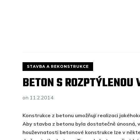
STAVBA A REKONSTRUKCE
BETON S ROZPTÝLENOU 
on
11.2.2014
Konstrukce z betonu umožňují realizaci jakéhok
Aby stavba z betonu byla dostatečně únosná, v
houževnatosti betonové konstrukce lze v někt