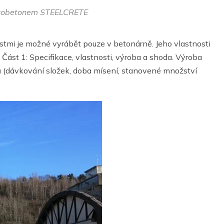
átkobetonem STEELCRETE
mi je možné vyrábět pouze v betonárně. Jeho vlastnosti
ást 1: Specifikace, vlastnosti, výroba a shoda. Výroba
 (dávkování složek, doba mísení, stanovené množství